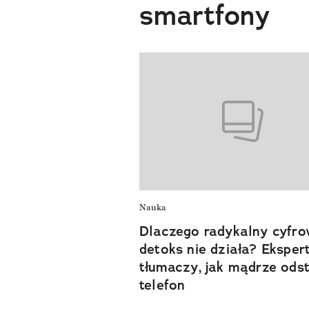
smartfony
Nauka
Dlaczego radykalny cyfr
detoks nie działa? Eksper
tłumaczy, jak mądrze ods
telefon