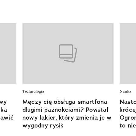
Technologia
Nauka
owy
Męczy cię obsługa smartfona
Nasto
tka
długimi paznokciami? Powstał
króce
tawić
nowy lakier, który zmienia je w
Ogrom
wygodny rysik
to ni