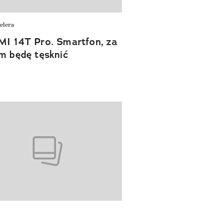
elera
I 14T Pro. Smartfon, za
m będę tęsknić