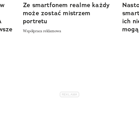
ów
Ze smartfonem realme każdy
Nasto
może zostać mistrzem
smart
A
portretu
ich n
awsze
mogą
Współpraca reklamowa