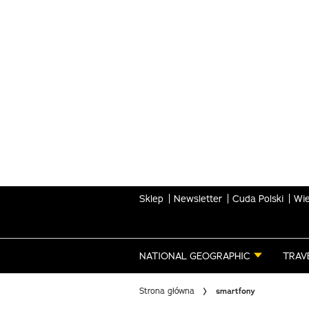
Skip
to
main
content
Sklep
Newsletter
Cuda Polski
Wie
NATIONAL GEOGRAPHIC
TRAV
Strona główna
smartfony