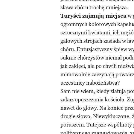
sława chóru trochę mniejsza.
Turyści zajmują miejsca
w g
ogromnych kolorowych kapelus
sztucznymi kwiatami, ich mężó
galowych strojach zasiada w ła
chóru. Entuzjastyczny śpiew wy
suknie chórzystów niemal podno
jak zaklęci, ale po chwili nie
mimowolnie zaczynają powtarz
uczestnicy nabożeństwa?
Sam nie wiem, kiedy zlatują po
zakaz opuszczania kościoła. Zu
nawet do głowy. Na koniec prz
drugie słowo. Niewykluczone, ż
poruszeni. Tutejsze wspólnoty 
politycznego zaangażowania, zr