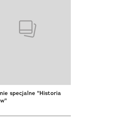
ie specjalne "Historia
ów"