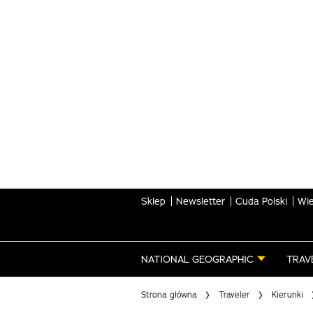
Skip
to
main
content
Sklep
Newsletter
Cuda Polski
Wie
NATIONAL GEOGRAPHIC
TRAV
Strona główna
Traveler
Kierunki