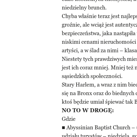
niedzielny brunch.
Chyba właśnie teraz jest najlep
groźnie, ale wciąż jest autenty
bezpieczeństwa, jaka nastąpiła
niskimi cenami nieruchomości s
artyści, a w ślad za nimi – klas
Niestety tych prawdziwych mies
jest ich coraz mniej. Mniej te
sąsiedzkich społeczności.
Stary Harlem, a wraz z nim bie
się na Bronx oraz do biednych 
ktoś będzie umiał śpiewać tak 
NO TO W DROGĘ:
Gdzie
■ Abyssinian Baptist Church – 
udziału turystów – niedziela, g