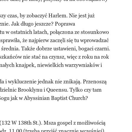
szy czas, by zobaczyć Harlem. Nie jest już
cznie. Jak długo jeszcze? Poprawa
 tu w ostatnich latach, połączona ze stosunkowo
prawiła, że najpierw zaczęli się tu wprowadzać
a średnia. Także dobrze ustawieni, bogaci czarni.
zkańców nie stać na czynsz, więc z roku na rok
ż małych knajpek, niewielkich warzywniaków i
da i wykluczenie jednak nie znikają. Przenoszą
dzielnic Brooklynu i Queensu. Tylko czy tam
Bogu jak w Abyssinian Baptist Church?
(132 W 138th St.). Msza gospel z możliwością
odz. 11.00 (trzeba przyjść znacznie wcześniej).