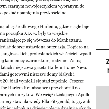
rwszym czarnym nowojorczykiem wybranym do
o postać upamiętnia przykościelne
ą ulicę środkowego Harlemu, gdzie ciągle bije
 na początku XIX w. były to wiejskie
raniczającego się wówczas do Manhattanu.
siedlać dobrze ustawiona burżuazja. Dopiero na
, anglosaskich, protestanckich właścicieli wpadł
ej kamienicy czarnoskórej rodzinie. Za nią
ku latach miejscowa gazeta Harlem Home News
rdami gotowymi niszczyć domy białych i
20. biali wynieśli się stąd zupełnie. Jeszcze
w. The Harlem Renaissance) przychodzili do
Pokazy
 czarnych muzyków. We wciąż działającym Apollo
ariery stawiała wtedy Ella Fitzgerald, tu grywali
óźniej jednak na dziesięciolecia dzielnica okryła