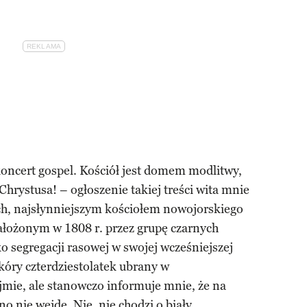
 koncert gospel. Kościół jest domem modlitwy,
 Chrystusa! – ogłoszenie takiej treści wita mnie
ch, najsłynniejszym kościołem nowojorskiego
łożonym w 1808 r. przez grupę czarnych
o segregacji rasowej w swojej wcześniejszej
kóry czterdziestolatek ubrany w
jmie, ale stanowczo informuje mnie, że na
o nie wejdę. Nie, nie chodzi o biały,