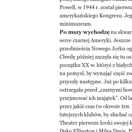
Powell, w 1944 r. został pie
amerykańskiego Kongresu. Jeg
minimuzeum.
Po mszy wychodzę
na skwarn
serce czarnej Ameryki. Jeszcze
przedmieścia Nowego Jorku og
Chwilę później zaczęła się tu o
początku XX w. któryś z białych
na pomysł, by wynająć część sw
przyszły następne. Już po kil
ostrzegała przed „czarnymi ho
przejmować ich majątek”. Od lat 
przez jakiś czas (w okresie tz
tutejszych klubów, by słuchać
Theater pierwsze kroki swojej k
Duke Ellington i Miles Davis. P