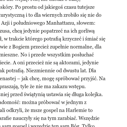
skóry. Po prostu od jakiegoś czasu tutejsze
urystyczną i to dla wiernych zrobiło się nie do
y, Azji i południowego Manhattanu, słowem:
zusa, chcą jedynie popatrzeć na ich gorliwą
 w trakcie którego potrafią krzyczeć i śmiać się
mowie z Bogiem przecież zupełnie normalne, dla
mieszne. No i przede wszystkim posłuchać
ecie. A oni przecież nie są aktorami, jedynie
ak potrafią. Niezmiennie od dwustu lat. Dla
enastej – jak chcę, mogę spróbować przyjść. Na
apraszają, tyle że nie ma zakazu wstępu.
niej przed świątynią ustawia się długa kolejka.
adomość: można próbować w jednym z
ali odkryli, że msze gospel na Harlemie to
parafie nauczyły się na tym zarabiać. Wszędzie
en sam gospel i wszędzie ten sam Bóg. Tylko