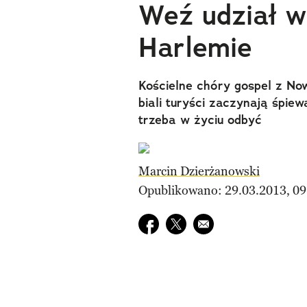
Weź udział w
Harlemie
Kościelne chóry gospel z No
biali turyści zaczynają śpie
trzeba w życiu odbyć
Marcin Dzierżanowski
Opublikowano: 29.03.2013, 09
Udostępnij na facebook
Udostępnij na twitter
E-mail do przyjaciela