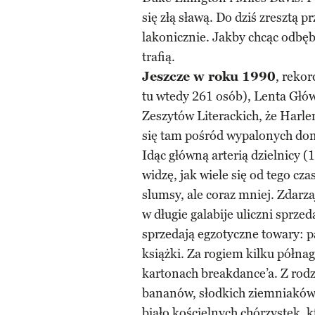
się złą sławą. Do dziś zresztą 
lakonicznie. Jakby chcąc odbębn
trafią.
Jeszcze w roku 1990
, reko
tu wtedy 261 osób), Lenta Głów
Zeszytów Literackich, że Harle
się tam pośród wypalonych dom
Idąc główną arterią dzielnicy (
widzę, jak wiele się od tego cz
slumsy, ale coraz mniej. Zdarza
w długie galabije uliczni sprze
sprzedają egzotyczne towary: pa
książki. Za rogiem kilku półna
kartonach breakdance’a. Z rodz
bananów, słodkich ziemniaków 
biało kościelnych chórzystek, 