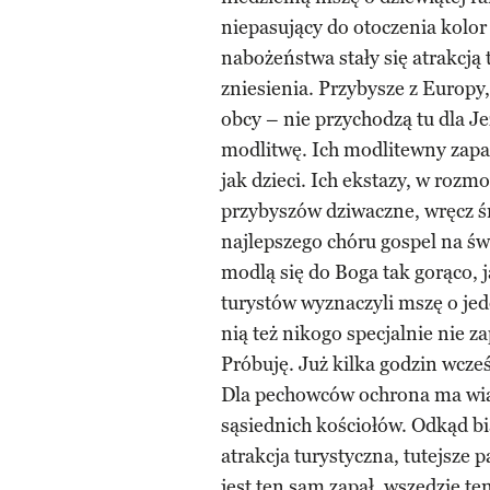
niepasujący do otoczenia kolor 
nabożeństwa stały się atrakcją t
zniesienia. Przybysze z Europ
obcy – nie przychodzą tu dla Je
modlitwę. Ich modlitewny zapał,
jak dzieci. Ich ekstazy, w roz
przybyszów dziwaczne, wręcz ś
najlepszego chóru gospel na świ
modlą się do Boga tak gorąco, j
turystów wyznaczyli mszę o jed
nią też nikogo specjalnie nie z
Próbuję. Już kilka godzin wcześ
Dla pechowców ochrona ma wi
sąsiednich kościołów. Odkąd bi
atrakcja turystyczna, tutejsze 
jest ten sam zapał, wszędzie t