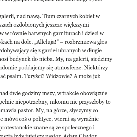
alerii, nad nawą. Tłum czarnych kobiet w
zach ozdobionych jeszcze większymi
w w równie barwnych garniturach i dzieci w
wkach na dole. „Alleluja!” – rozbrzmiewa głos
dobywający się z gardeł ubranych w długie
si budynek do nieba. My, na galerii, siedzimy
świadomie poddajemy się atmosferze. Niektórzy
ać psalm. Turyści? Widzowie? A może już
nad dwie godziny mszy, w trakcie obowiązuje
pełnie niepotrzebny, nikomu nie przyszłoby to
emawia pastor. My, na górze, słyszymy co
e mówi coś o polityce, wierni są wyraźnie
protestanckie znane są ze społecznego i
esztą były tutejszy pastor, Adam Clayton