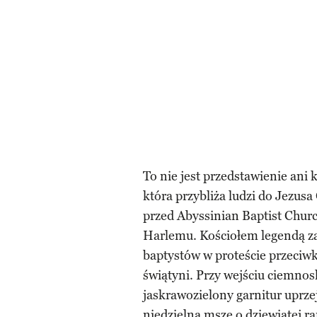
To nie jest przedstawienie ani
która przybliża ludzi do Jezusa
przed Abyssinian Baptist Chur
Harlemu. Kościołem legendą za
baptystów w proteście przeciwk
świątyni. Przy wejściu ciemnos
jaskrawozielony garnitur uprze
niedzielną mszę o dziewiątej ran