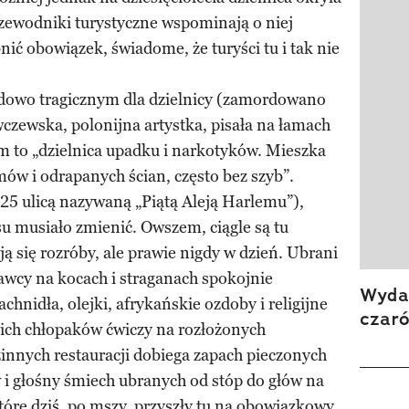
przewodniki turystyczne wspominają o niej
ić obowiązek, świadome, że turyści tu i tak nie
rdowo tragicznym dla dzielnicy (zamordowano
czewska, polonijna artystka, pisała na łamach
m to „dzielnica upadku i narkotyków. Mieszka
ów i odrapanych ścian, często bez szyb”.
125 ulicą nazywaną „Piątą Aleją Harlemu”),
asu musiało zmienić. Owszem, ciągle są tu
ją się rozróby, ale prawie nigdy w dzień. Ubrani
dawcy na kocach i straganach spokojnie
Wydan
chnidła, olejki, afrykańskie ozdoby i religijne
czar
gich chłopaków ćwiczy na rozłożonych
innych restauracji dobiega zapach pieczonych
i głośny śmiech ubranych od stóp do głów na
które dziś, po mszy, przyszły tu na obowiązkowy