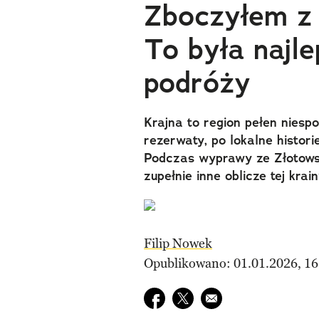
Zboczyłem z 
To była najle
podróży
Krajna to region pełen niesp
rezerwaty, po lokalne histor
Podczas wyprawy ze Złotow
zupełnie inne oblicze tej krain
Filip Nowek
Opublikowano: 01.01.2026, 16
Udostępnij na facebook
Udostępnij na twitter
E-mail do przyjaciela