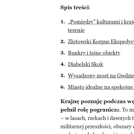
Spis treści
:
„Pomiędzy” kulturami i kra
terenie
Złotowski Korpus Ekspedycy
Bunkry i tajne obiekty
Diabelski Skok
Wysadzony most na Gwdzi
Miasto idealne na spokojne
Krajnę poznaję podczas wę
pełnił rolę pogranicz
a. To m
– w lasach, rzekach i dawnych 
militarnej przeszłości, obszary 