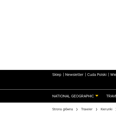
Skip
to
main
content
Sklep
Newsletter
Cuda Polski
Wie
NATIONAL GEOGRAPHIC
TRAV
Strona główna
Traveler
Kierunki