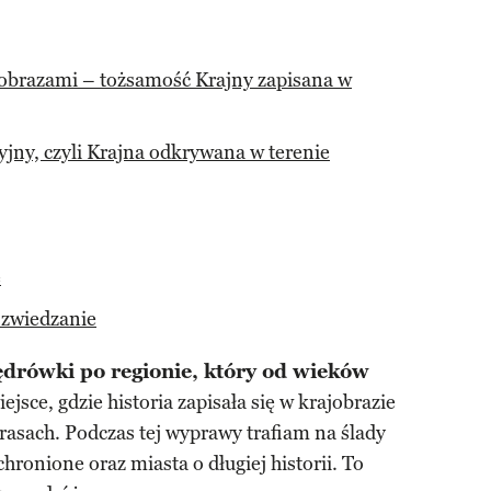
jobrazami – tożsamość Krajny zapisana w
jny, czyli Krajna odkrywana w terenie
e
 zwiedzanie
drówki po regionie, który od wieków
iejsce, gdzie historia zapisała się w krajobrazie
trasach. Podczas tej wyprawy trafiam na ślady
chronione oraz miasta o długiej historii. To