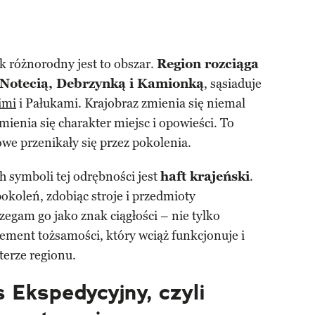
ak różnorodny jest to obszar.
Region rozciąga
 Notecią, Debrzynką i Kamionką
, sąsiaduje
imi
i Pałukami. Krajobraz zmienia się niemal
mienia się charakter miejsc i opowieści. To
owe przenikały się przez pokolenia.
h symboli tej odrębności jest
haft krajeński
.
koleń, zdobiąc stroje i przedmioty
zegam go jako znak ciągłości – nie tylko
lement tożsamości, który wciąż funkcjonuje i
erze regionu.
 Ekspedycyjny, czyli