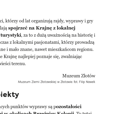
, którzy od lat organizują rajdy, wyprawy i gry
lają
spojrzeć na Krajnę z lokalnej
turystyki
, za to z dużą uważnością na historię i
 czas z lokalnymi pasjonatami, którzy prowadzą
ane i mało znane, nawet mieszkańcom regionu.
 Krajnę najlepiej poznaje się, zwalniając
ieści terenu.
Muzeum Ziemi Złotowskiej w Złotowie.
fot. Filip Nowek
biekty
ących punktów wyprawy są p
ozostałości
j w okolicach Brzeźnicy Kolonii
. To tutaj