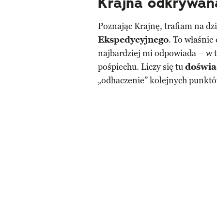
Krajna odkrywan
Poznając Krajnę, trafiam na dz
Ekspedycyjnego
. To właśnie
najbardziej mi odpowiada – w te
pośpiechu. Liczy się tu
doświa
„odhaczenie” kolejnych punkt