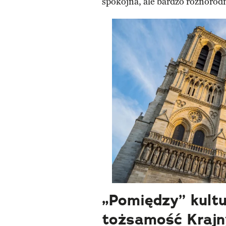
spokojna, ale bardzo różnorod
„Pomiędzy” kultu
tożsamość Krajn