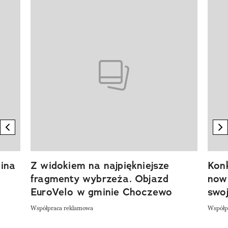
Pokazywanie elementu 1 z 20
previous element
n
ina
Z widokiem na najpiękniejsze
Kon
fragmenty wybrzeża. Objazd
now
EuroVelo w gminie Choczewo
swoj
Współpraca reklamowa
Współp