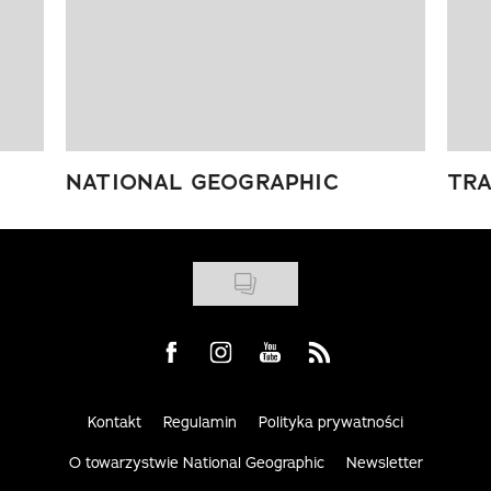
NATIONAL GEOGRAPHIC
TRA
Visit us on Facebook
Visit us on Instagram
Visit us on Youtube
Visit us on Rss
Kontakt
Regulamin
Polityka prywatności
O towarzystwie National Geographic
Newsletter