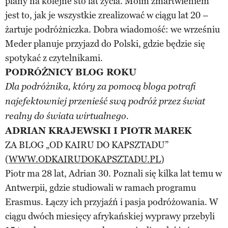
plany na kolejne sto lat życia. Moim zmartwieniem
jest to, jak je wszystkie zrealizować w ciągu lat 20 –
żartuje podróżniczka. Dobra wiadomość: we wrześniu
Meder planuje przyjazd do Polski, gdzie będzie się
spotykać z czytelnikami.
PODRÓŻNICY BLOG ROKU
Dla podróżnika, który za pomocą bloga potrafi
najefektowniej przenieść swą podróż przez świat
realny do świata wirtualnego.
ADRIAN KRAJEWSKI I PIOTR MAREK
ZA BLOG „OD KAIRU DO KAPSZTADU”
(
WWW.ODKAIRUDOKAPSZTADU.PL
)
Piotr ma 28 lat, Adrian 30. Poznali się kilka lat temu w
Antwerpii, gdzie studiowali w ramach programu
Erasmus. Łączy ich przyjaźń i pasja podróżowania. W
ciągu dwóch miesięcy afrykańskiej wyprawy przebyli