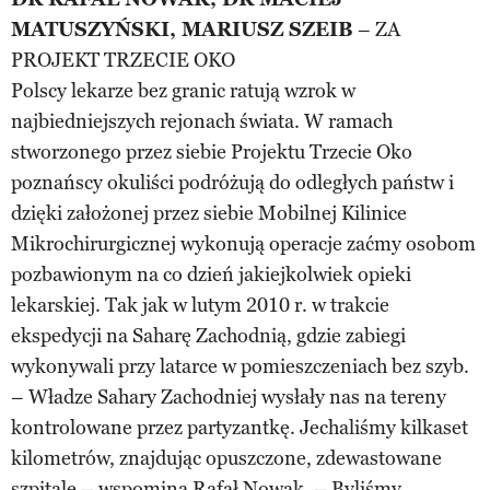
MATUSZYŃSKI, MARIUSZ SZEIB
– ZA
PROJEKT TRZECIE OKO
Polscy lekarze bez granic ratują wzrok w
najbiedniejszych rejonach świata. W ramach
stworzonego przez siebie Projektu Trzecie Oko
poznańscy okuliści podróżują do odległych państw i
dzięki założonej przez siebie Mobilnej Kilinice
Mikrochirurgicznej wykonują operacje zaćmy osobom
pozbawionym na co dzień jakiejkolwiek opieki
lekarskiej. Tak jak w lutym 2010 r. w trakcie
ekspedycji na Saharę Zachodnią, gdzie zabiegi
wykonywali przy latarce w pomieszczeniach bez szyb.
– Władze Sahary Zachodniej wysłały nas na tereny
kontrolowane przez partyzantkę. Jechaliśmy kilkaset
kilometrów, znajdując opuszczone, zdewastowane
szpitale – wspomina Rafał Nowak. – Byliśmy