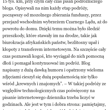
15 tys. km, przy czym cały czas pisali podróżniczego
bloga. Opisywali na nim każdy etap podróży,
począwszy od mozolnego zbierania funduszy, przez
przejazd wschodnim wybrzeżem Czarnego Lądu, aż do
powrotu do domu. Dzięki temu można było śledzić
przeszkody, które stawały im na drodze, takie jak
biurokracja afrykańskich państw, bezlitosny upał i
kłopoty z transferem internetowym. Na szczęście cały
czas poznawali kogoś, kto wyciągał do nich pomocną
dłoń i pomagał kontynuować im podróż. Blog
napisany z dużą dawką humoru i opatrzony wieloma
zdjęciami cieszył się dużą popularnością nie tylko
wśród „krewnych i znajomych”. – W takiej podróży ze
względów technologicznych czas poświęcony na
pisanie internetowego dziennika trzeba liczyć w
godzinach. Ale jest w tym i dobra strona: pamiętajmy,