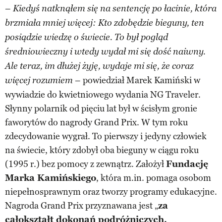
–
Kiedyś natknąłem się na sentencję po łacinie, która
brzmiała mniej więcej: Kto zdobędzie bieguny, ten
posiądzie wiedzę o świecie. To był pogląd
średniowieczny i wtedy wydał mi się dość naiwny.
Ale teraz, im dłużej żyję, wydaje mi się, że coraz
– powiedział Marek Kamiński w
więcej rozumiem
wywiadzie do kwietniowego wydania NG Traveler.
Słynny polarnik od pięciu lat był w ścisłym gronie
faworytów do nagrody Grand Prix. W tym roku
zdecydowanie wygrał. To pierwszy i jedyny człowiek
na świecie, który zdobył oba bieguny w ciągu roku
(1995 r.) bez pomocy z zewnątrz. Założył
Fundację
Marka Kamińskiego
, która m.in. pomaga osobom
niepełnosprawnym oraz tworzy programy edukacyjne.
Nagroda Grand Prix przyznawana jest „
za
całokształt dokonań podróżniczych,