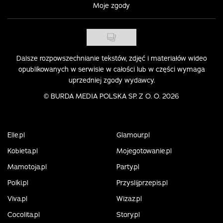
Moje zgody
Dalsze rozpowszechnianie tekstów, zdjęć i materiałów wideo
opublikowanych w serwisie w całości lub w części wymaga
uprzedniej zgody wydawcy.
©
BURDA MEDIA POLSKA SP. Z O. O. 2026
Elle.pl
Glamour.pl
Kobieta.pl
Mojegotowanie.pl
Mamotoja.pl
Party.pl
Polki.pl
Przyslijprzepis.pl
Viva.pl
Wizaz.pl
Cocolita.pl
Story.pl