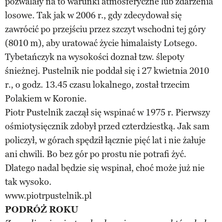
pozwalały na to warunki atmosferyczne lub zdarzenia
losowe. Tak jak w 2006 r., gdy zdecydował się
zawrócić po przejściu przez szczyt wschodni tej góry
(8010 m), aby uratować życie himalaisty Lotsego.
Tybetańczyk na wysokości doznał tzw. ślepoty
śnieżnej. Pustelnik nie poddał się i 27 kwietnia 2010
r., o godz. 13.45 czasu lokalnego, został trzecim
Polakiem w Koronie.
Piotr Pustelnik zaczął się wspinać w 1975 r. Pierwszy
ośmiotysięcznik zdobył przed czterdziestką. Jak sam
policzył, w górach spędził łącznie pięć lat i nie żałuje
ani chwili. Bo bez gór po prostu nie potrafi żyć.
Dlatego nadal będzie się wspinał, choć może już nie
tak wysoko.
www.piotrpustelnik.pl
PODRÓŻ ROKU