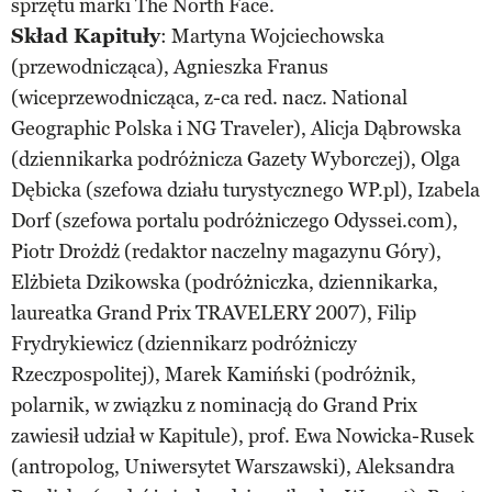
sprzętu marki The North Face.
Skład Kapituły
: Martyna Wojciechowska
(przewodnicząca), Agnieszka Franus
(wiceprzewodnicząca, z-ca red. nacz. National
Geographic Polska i NG Traveler), Alicja Dąbrowska
(dziennikarka podróżnicza Gazety Wyborczej), Olga
Dębicka (szefowa działu turystycznego WP.pl), Izabela
Dorf (szefowa portalu podróżniczego Odyssei.com),
Piotr Drożdż (redaktor naczelny magazynu Góry),
Elżbieta Dzikowska (podróżniczka, dziennikarka,
laureatka Grand Prix TRAVELERY 2007), Filip
Frydrykiewicz (dziennikarz podróżniczy
Rzeczpospolitej), Marek Kamiński (podróżnik,
polarnik, w związku z nominacją do Grand Prix
zawiesił udział w Kapitule), prof. Ewa Nowicka-Rusek
(antropolog, Uniwersytet Warszawski), Aleksandra