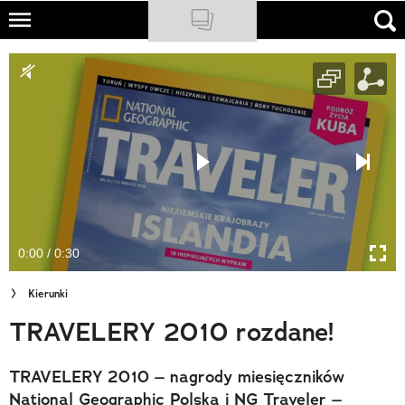
Skip
to
NATIONAL GEOGRAPHIC
main
content
TRAVELER
PODCASTY
Sklep
Newsletter
0:00 / 0:30
Cuda Polski
Kierunki
Wielki Konkurs Fotograficzny
TRAVELERY 2010 rozdane!
Trendbook Podróżniczy
TRAVELERY 2010 – nagrody miesięczników
Polecane
National Geographic Polska i NG Traveler –