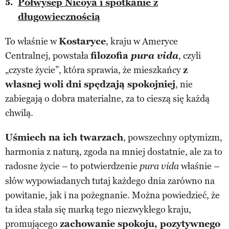
Półwysep Nicoya i spotkanie z
długowiecznością
To właśnie w
Kostaryce
, kraju w Ameryce
Centralnej, powstała
filozofia
pura vida
, czyli
„czyste życie”, która sprawia, że mieszkańcy
z
własnej woli dni spędzają spokojniej
, nie
zabiegają o dobra materialne, za to cieszą się każdą
chwilą.
Uśmiech na ich twarzach
, powszechny optymizm,
harmonia z naturą, zgoda na mniej dostatnie, ale za to
radosne życie – to potwierdzenie
właśnie –
pura vida
słów wypowiadanych tutaj każdego dnia zarówno na
powitanie, jak i na pożegnanie. Można powiedzieć, że
ta idea stała się marką tego niezwykłego kraju,
promującego
zachowanie spokoju, pozytywnego