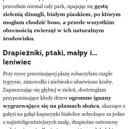
przeszłam niemal cały park, upajając się
gęstą
zielenią dżungli, białym piaskiem, po którym
mogłam chodzić boso, a przede wszystkim
obecnością zwierząt w ich naturalnym
środowisku
.
Drapieżniki, ptaki, małpy i…
leniwiec
Przy rzece przecinającej plażę zobaczyłam czaple
tygrysie, zimorodki i niebiesko ubarwione kraby.
Zapuszczając się głębiej w zieleń, dostrzegłam
przypominające kłody drzew
ogromne iguany
wygrzewające się na plamach słońca
, skaczące z
gałęzi na gałąź kapucynki białolice uchodzące za jedne
z najinteligentniejszych małp, drapieżne ostronosy