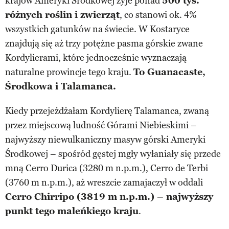
krajów Ameryki Środkowej żyje ponad
500 tys.
różnych roślin i zwierząt
, co stanowi ok. 4%
wszystkich gatunków na świecie. W Kostaryce
znajdują się aż trzy potężne pasma górskie zwane
Kordylierami, które jednocześnie wyznaczają
naturalne prowincje tego kraju.
To Guanacaste,
Środkowa i Talamanca.
Kiedy przejeżdżałam Kordylierę Talamanca, zwaną
przez miejscową ludność Górami Niebieskimi –
najwyższy niewulkaniczny masyw górski Ameryki
Środkowej – spośród gęstej mgły wyłaniały się przede
mną Cerro Durica (3280 m n.p.m.), Cerro de Terbi
(3760 m n.p.m.), aż wreszcie zamajaczył w oddali
Cerro Chirripo (3819 m n.p.m.) – najwyższy
punkt tego maleńkiego kraju
.