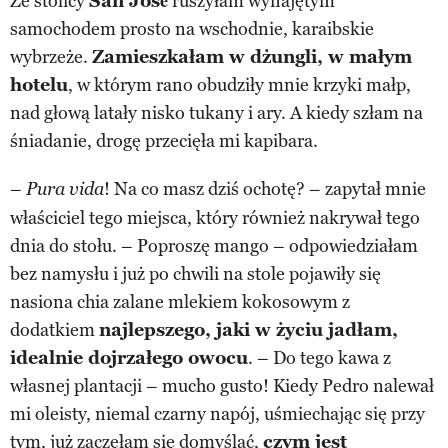
Ze stolicy
San José
ruszyłam wynajętym
samochodem prosto na wschodnie, karaibskie
wybrzeże.
Zamieszkałam w dżungli, w małym
hotelu
, w którym rano obudziły mnie krzyki małp,
nad głową latały nisko tukany i ary. A kiedy szłam na
śniadanie, drogę przecięła mi kapibara.
–
! Na co masz dziś ochotę? – zapytał mnie
Pura vida
właściciel tego miejsca, który również nakrywał tego
dnia do stołu. – Poproszę mango – odpowiedziałam
bez namysłu i już po chwili na stole pojawiły się
nasiona chia zalane mlekiem kokosowym z
dodatkiem
najlepszego, jaki w życiu jadłam,
idealnie dojrzałego owocu
. – Do tego kawa z
własnej plantacji – mucho gusto! Kiedy Pedro nalewał
mi oleisty, niemal czarny napój, uśmiechając się przy
tym, już zaczęłam się domyślać,
czym jest