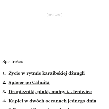
Spis treści:
Życie w rytmie karaibskiej dżungli
Spacer po Cahuita
Drapieżniki, ptaki, małpy i… leniwiec
Kąpiel w dwóch oceanach jednego dnia