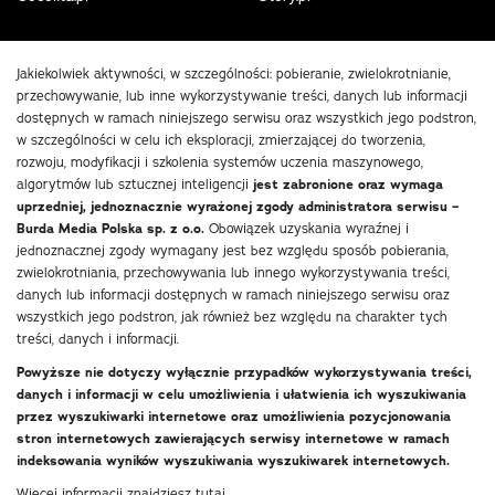
Jakiekolwiek aktywności, w szczególności: pobieranie, zwielokrotnianie,
przechowywanie, lub inne wykorzystywanie treści, danych lub informacji
dostępnych w ramach niniejszego serwisu oraz wszystkich jego podstron,
w szczególności w celu ich eksploracji, zmierzającej do tworzenia,
rozwoju, modyfikacji i szkolenia systemów uczenia maszynowego,
algorytmów lub sztucznej inteligencji
jest zabronione oraz wymaga
uprzedniej, jednoznacznie wyrażonej zgody administratora serwisu –
Burda Media Polska sp. z o.o.
Obowiązek uzyskania wyraźnej i
jednoznacznej zgody wymagany jest bez względu sposób pobierania,
zwielokrotniania, przechowywania lub innego wykorzystywania treści,
danych lub informacji dostępnych w ramach niniejszego serwisu oraz
wszystkich jego podstron, jak również bez względu na charakter tych
treści, danych i informacji.
Powyższe nie dotyczy wyłącznie przypadków wykorzystywania treści,
danych i informacji w celu umożliwienia i ułatwienia ich wyszukiwania
przez wyszukiwarki internetowe oraz umożliwienia pozycjonowania
stron internetowych zawierających serwisy internetowe w ramach
indeksowania wyników wyszukiwania wyszukiwarek internetowych.
Więcej informacji znajdziesz
tutaj
.