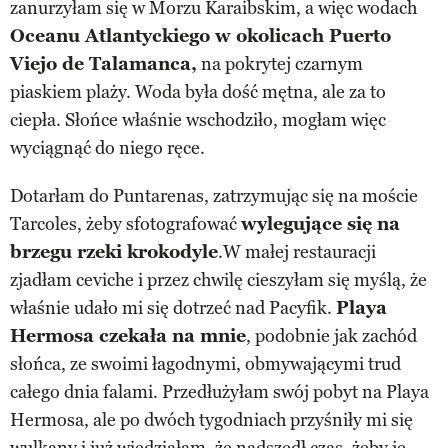
zanurzyłam się w Morzu Karaibskim, a więc wodach
Oceanu Atlantyckiego w okolicach Puerto
Viejo de Talamanca,
na pokrytej czarnym
piaskiem plaży. Woda była dość mętna, ale za to
ciepła. Słońce właśnie wschodziło, mogłam więc
wyciągnąć do niego ręce.
Dotarłam do Puntarenas, zatrzymując się na moście
Tarcoles, żeby sfotografować
wylegujące się na
brzegu rzeki krokodyle
.W małej restauracji
zjadłam ceviche i przez chwilę cieszyłam się myślą, że
właśnie udało mi się dotrzeć nad Pacyfik.
Playa
Hermosa czekała na mnie
, podobnie jak zachód
słońca, ze swoimi łagodnymi, obmywającymi trud
całego dnia falami. Przedłużyłam swój pobyt na Playa
Hermosa, ale po dwóch tygodniach przyśniły mi się
wulkany i już wiedziałam, że nadszedł czas, żeby je