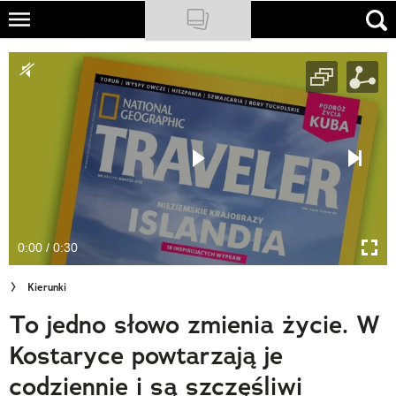
Skip
to
NATIONAL GEOGRAPHIC
main
content
TRAVELER
PODCASTY
Sklep
Newsletter
0:00 / 0:30
Cuda Polski
Kierunki
Wielki Konkurs Fotograficzny
To jedno słowo zmienia życie. W
Trendbook Podróżniczy
Kostaryce powtarzają je
Polecane
codziennie i są szczęśliwi