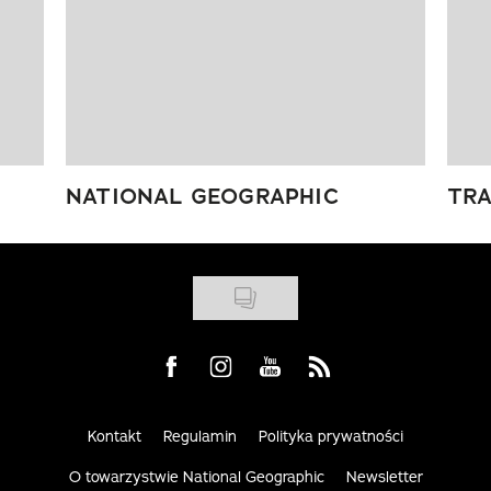
NATIONAL GEOGRAPHIC
TRA
Visit us on Facebook
Visit us on Instagram
Visit us on Youtube
Visit us on Rss
Kontakt
Regulamin
Polityka prywatności
O towarzystwie National Geographic
Newsletter