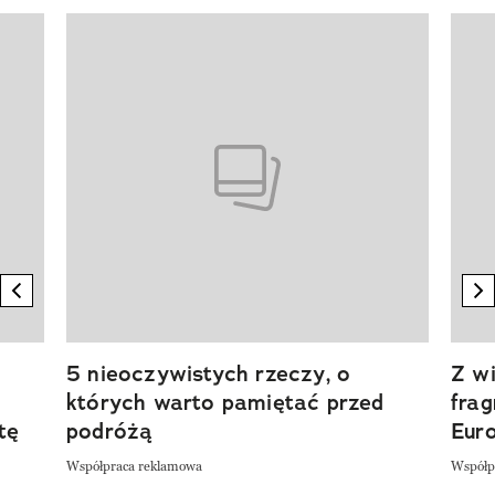
Pokazywanie elementu 1 z 20
previous element
n
5 nieoczywistych rzeczy, o
Z wi
których warto pamiętać przed
fra
tę
podróżą
Eur
Współpraca reklamowa
Współp