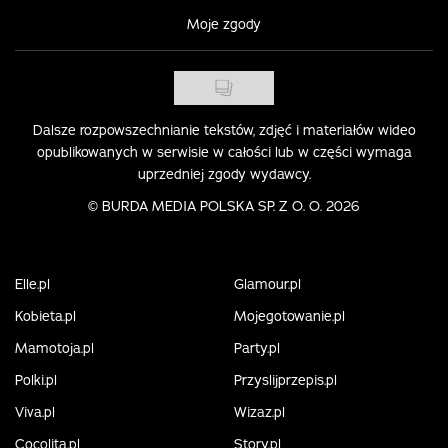
Moje zgody
Dalsze rozpowszechnianie tekstów, zdjęć i materiałów wideo
opublikowanych w serwisie w całości lub w części wymaga
uprzedniej zgody wydawcy.
©
BURDA MEDIA POLSKA SP. Z O. O. 2026
Elle.pl
Glamour.pl
Kobieta.pl
Mojegotowanie.pl
Mamotoja.pl
Party.pl
Polki.pl
Przyslijprzepis.pl
Viva.pl
Wizaz.pl
Cocolita.pl
Story.pl