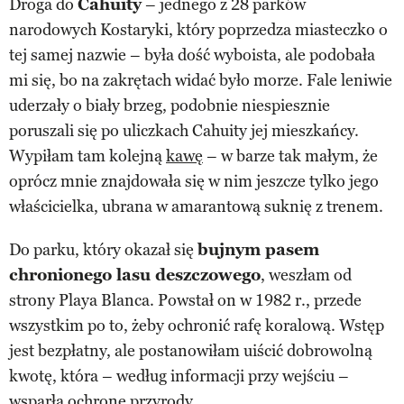
Droga do
Cahuity
– jednego z 28 parków
narodowych Kostaryki, który poprzedza miasteczko o
tej samej nazwie – była dość wyboista, ale podobała
mi się, bo na zakrętach widać było morze. Fale leniwie
uderzały o biały brzeg, podobnie niespiesznie
poruszali się po uliczkach Cahuity jej mieszkańcy.
Wypiłam tam kolejną
kawę
– w barze tak małym, że
oprócz mnie znajdowała się w nim jeszcze tylko jego
właścicielka, ubrana w amarantową suknię z trenem.
Do parku, który okazał się
bujnym pasem
chronionego lasu deszczowego
, weszłam od
strony Playa Blanca. Powstał on w 1982 r., przede
wszystkim po to, żeby ochronić rafę koralową. Wstęp
jest bezpłatny, ale postanowiłam uiścić dobrowolną
kwotę, która – według informacji przy wejściu –
wsparła ochronę przyrody.