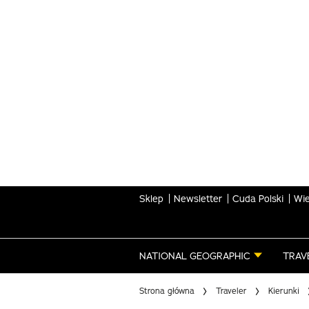
Skip
to
main
content
Sklep
Newsletter
Cuda Polski
Wie
NATIONAL GEOGRAPHIC
TRAV
Strona główna
Traveler
Kierunki