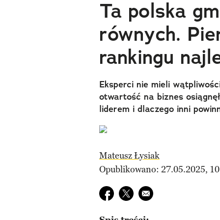
Ta polska gm
równych. Pie
rankingu naj
Eksperci nie mieli wątpliwości
otwartość na biznes osiągnę
liderem i dlaczego inni powin
Mateusz Łysiak
Opublikowano: 27.05.2025, 10
Udostępnij na facebook
Udostępnij na twitter
E-mail do przyjaciela