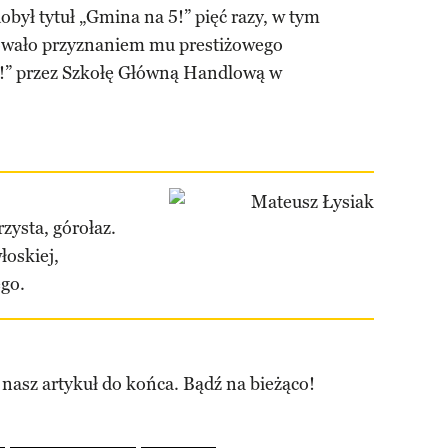
obył tytuł „Gmina na 5!” pięć razy, w tym
cowało przyznaniem mu prestiżowego
5!” przez Szkołę Główną Handlową w
zysta, górołaz.
łoskiej,
ego.
 nasz artykuł do końca. Bądź na bieżąco!