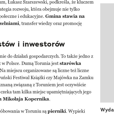
m, Łukasz Szarszewski, podkreśla, że kluczem
ategia rozwoju, która obejmuje nie tylko
Pokazy
połeczne i edukacyjne.
Gmina stawia na
zelniami
, transfer wiedzy oraz promocję
stów i inwestorów
nie do działań gospodarczych. To także jedno z
t w Polsce. Dumą Torunia jest
starówka
 Na miejscu organizowane są liczne też liczne
oruński Festiwal Książki czy Majówka na Zamku
 znaną związaną z Toruniem jest oczywiście
 czeka tam kilka miejsc upamiętniających jego
 Mikołaja Kopernika
.
Wydan
róbowania w Toruniu są
pierniki
. Wypieki