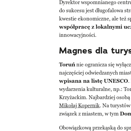
Dyrektor wspomnianego centru
do sukcesu jest długofalowa str
kwestie ekonomiczne, ale też s
współpracę z lokalnymi uc
innowacyjności.
Magnes dla tury
Toruń
nie ogranicza się wyłącz
najczęściej odwiedzanych mias
wpisana na listę UNESCO
.
wydarzenia kulturalne, np.: T
Krzyżackim. Najbardziej osobą
Mikołaj Kopernik
. Na turystów
związek z miastem, w tym
Dom
Obowiązkową przekąską do sp