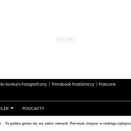
lki Konkurs Fotograficzny
Trendbook Podróżniczy
Polecane
ELER
PODCASTY
Ta polska gmina nie ma sobie równych. Pierwsze miejsce w rankingu najleps