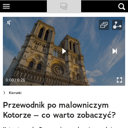
Skip
to
NATIONAL GEOGRAPHIC
main
content
TRAVELER
PODCASTY
Sklep
Newsletter
0:00 / 0:26
Cuda Polski
Kierunki
Wielki Konkurs Fotograficzny
Przewodnik po malowniczym
Trendbook Podróżniczy
Kotorze – co warto zobaczyć?
Polecane