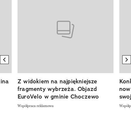
previous element
n
ina
Z widokiem na najpiękniejsze
Kon
fragmenty wybrzeża. Objazd
now
EuroVelo w gminie Choczewo
swoj
Współpraca reklamowa
Współp