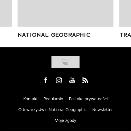
NATIONAL GEOGRAPHIC
TRA
Visit us on Facebook
Visit us on Instagram
Visit us on Youtube
Visit us on Rss
Kontakt
Regulamin
Polityka prywatności
O towarzystwie National Geographic
Newsletter
Moje zgody