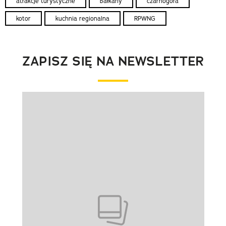
atrakcje turystyczne
bałkany
czarnogóra
kotor
kuchnia regionalna
RPWNG
ZAPISZ SIĘ NA NEWSLETTER
Pokazywanie elementu 1 z 1