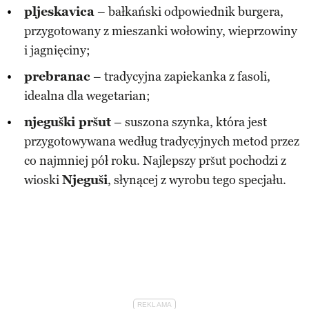
pljeskavica
– bałkański odpowiednik burgera,
przygotowany z mieszanki wołowiny, wieprzowiny
i jagnięciny​;
prebranac
– tradycyjna zapiekanka z fasoli,
idealna dla wegetarian​;
njeguški pršut
– suszona szynka, która jest
przygotowywana według tradycyjnych metod przez
co najmniej pół roku. Najlepszy pršut pochodzi z
wioski
Njeguši
, słynącej z wyrobu tego specjału​.