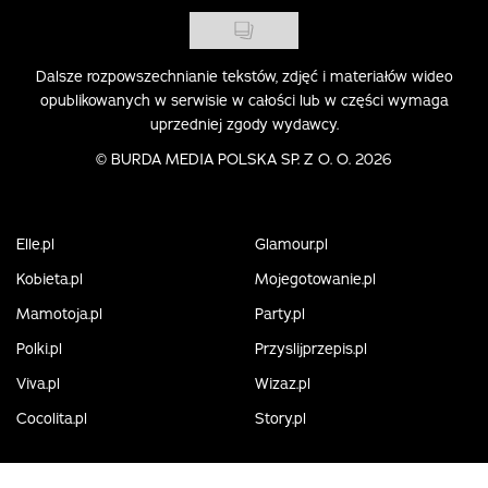
Dalsze rozpowszechnianie tekstów, zdjęć i materiałów wideo
opublikowanych w serwisie w całości lub w części wymaga
uprzedniej zgody wydawcy.
©
BURDA MEDIA POLSKA SP. Z O. O. 2026
Elle.pl
Glamour.pl
Kobieta.pl
Mojegotowanie.pl
Mamotoja.pl
Party.pl
Polki.pl
Przyslijprzepis.pl
Viva.pl
Wizaz.pl
Cocolita.pl
Story.pl