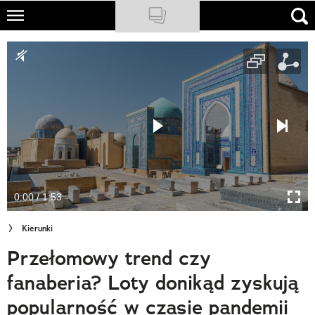
Skip
to
NATIONAL GEOGRAPHIC
main
content
TRAVELER
PODCASTY
Sklep
Newsletter
0:00 / 1:53
Cuda Polski
Kierunki
Wielki Konkurs Fotograficzny
Przełomowy trend czy
Trendbook Podróżniczy
fanaberia? Loty donikąd zyskują
Polecane
popularność w czasie pandemii