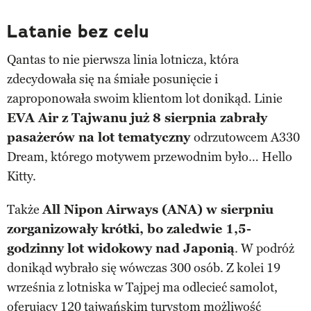
Latanie bez celu
Qantas to nie pierwsza linia lotnicza, która
zdecydowała się na śmiałe posunięcie i
zaproponowała swoim klientom lot donikąd. Linie
EVA Air z Tajwanu już 8 sierpnia zabrały
pasażerów na lot tematyczny
odrzutowcem A330
Dream, którego motywem przewodnim było… Hello
Kitty.
Także
All Nipon Airways (ANA) w sierpniu
zorganizowały krótki, bo zaledwie 1,5-
godzinny lot widokowy nad Japonią
. W podróż
donikąd wybrało się wówczas 300 osób. Z kolei 19
września z lotniska w Tajpej ma odlecieć samolot,
oferujący 120 tajwańskim turystom możliwość