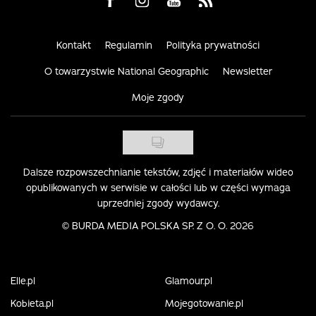
Visit us on Facebook
Visit us on Instagram
Visit us on Youtube
Visit us on Rss
Kontakt
Regulamin
Polityka prywatności
O towarzystwie National Geographic
Newsletter
Moje zgody
Dalsze rozpowszechnianie tekstów, zdjęć i materiałów wideo
opublikowanych w serwisie w całości lub w części wymaga
uprzedniej zgody wydawcy.
©
BURDA MEDIA POLSKA SP. Z O. O. 2026
Elle.pl
Glamour.pl
Kobieta.pl
Mojegotowanie.pl