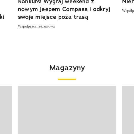
Konkurs! Wygraj weekend z
Niem
nowym Jeepem Compass i odkryj
Współp
ki
swoje miejsce poza trasą
Współpraca reklamowa
Magazyny
Pokazywanie elementu 1 z 4