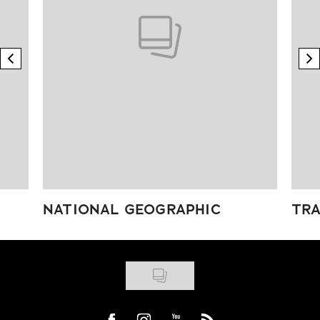
previous element
n
NATIONAL GEOGRAPHIC
TRA