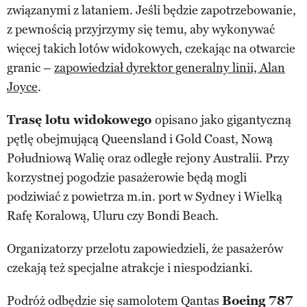
związanymi z lataniem. Jeśli będzie zapotrzebowanie,
z pewnością przyjrzymy się temu, aby wykonywać
więcej takich lotów widokowych, czekając na otwarcie
granic –
zapowiedział dyrektor generalny linii, Alan
Joyce
.
Trasę lotu widokowego
opisano jako gigantyczną
pętlę obejmującą Queensland i Gold Coast, Nową
Południową Walię oraz odległe rejony Australii. Przy
korzystnej pogodzie pasażerowie będą mogli
podziwiać z powietrza m.in. port w Sydney i Wielką
Rafę Koralową, Uluru czy Bondi Beach.
Organizatorzy przelotu zapowiedzieli, że pasażerów
czekają też specjalne atrakcje i niespodzianki.
Podróż odbędzie się samolotem Qantas
Boeing 787