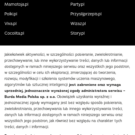
Mamotoja.pl
Party.pl
Polki.pl
Przyslijprzepis.pl
Viva.pl
Wizaz.pl
Cocolita.pl
Story.pl
Jakiekolwiek aktywności, w szczególności: pobieranie, zwielokrotnianie,
przechowywanie, lub inne wykorzystywanie treści, danych lub informacji
dostępnych w ramach niniejszego serwisu oraz wszystkich jego podstron,
w szczególności w celu ich eksploracji, zmierzającej do tworzenia,
rozwoju, modyfikacji i szkolenia systemów uczenia maszynowego,
algorytmów lub sztucznej inteligencji
jest zabronione oraz wymaga
uprzedniej, jednoznacznie wyrażonej zgody administratora serwisu –
Burda Media Polska sp. z o.o.
Obowiązek uzyskania wyraźnej i
jednoznacznej zgody wymagany jest bez względu sposób pobierania,
zwielokrotniania, przechowywania lub innego wykorzystywania treści,
danych lub informacji dostępnych w ramach niniejszego serwisu oraz
wszystkich jego podstron, jak również bez względu na charakter tych
treści, danych i informacji.