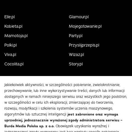
Elle.pl
Glamour.pl
Kobieta.pl
Mojegotowanie.pl
Mamotoja.pl
Party.pl
Polki.pl
Przyslijprzepis.pl
Viva.pl
Wizaz.pl
Cocolita.pl
Story.pl
Jakiekolwiek aktywności, w szczególności: pobieranie, zwielokrotnianie,
przechowywanie, lub inne wykorzystywanie treści, danych lub informacji
dostępnych w ramach niniejszego serwisu oraz wszystkich jego podstron,
w szczególności w celu ich eksploracji, zmierzającej do tworzenia,
rozwoju, modyfikacji i szkolenia systemów uczenia maszynowego,
algorytmów lub sztucznej inteligencji
jest zabronione oraz wymaga
uprzedniej, jednoznacznie wyrażonej zgody administratora serwisu –
Burda Media Polska sp. z o.o.
Obowiązek uzyskania wyraźnej i
jednoznacznej zgody wymagany jest bez względu sposób pobierania,