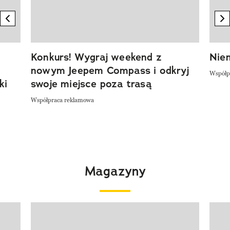
previous element
n
Konkurs! Wygraj weekend z
Niem
nowym Jeepem Compass i odkryj
Współp
ki
swoje miejsce poza trasą
Współpraca reklamowa
Magazyny
Pokazywanie elementu 1 z 4