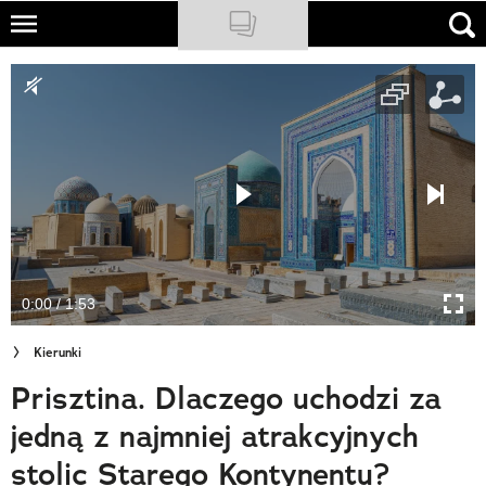
Skip
to
NATIONAL GEOGRAPHIC
main
content
TRAVELER
PODCASTY
Sklep
Newsletter
0:00 / 1:53
Cuda Polski
Kierunki
Wielki Konkurs Fotograficzny
Prisztina. Dlaczego uchodzi za
Trendbook Podróżniczy
jedną z najmniej atrakcyjnych
Polecane
stolic Starego Kontynentu?