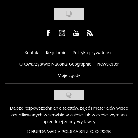
Visit us on Facebook
Visit us on Instagram
Visit us on Youtube
Visit us on Rss
Kontakt
Regulamin
Polityka prywatności
O towarzystwie National Geographic
Newsletter
Moje zgody
Dalsze rozpowszechnianie tekstów, zdjęć i materiałów wideo
opublikowanych w serwisie w całości lub w części wymaga
uprzedniej zgody wydawcy.
©
BURDA MEDIA POLSKA SP. Z O. O. 2026