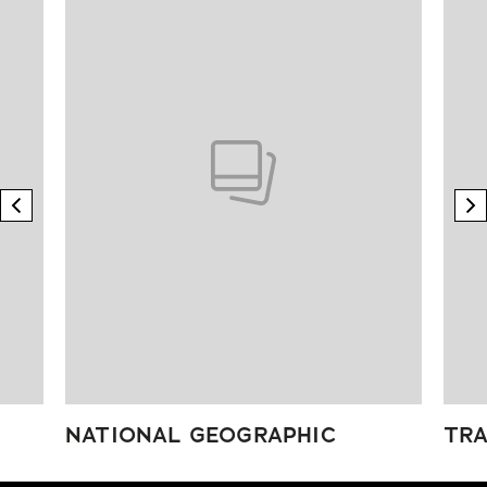
previous element
n
NATIONAL GEOGRAPHIC
TRA