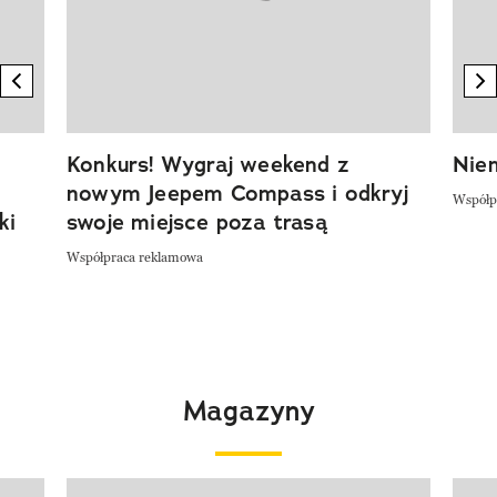
previous element
n
Konkurs! Wygraj weekend z
Niem
nowym Jeepem Compass i odkryj
Współp
ki
swoje miejsce poza trasą
Współpraca reklamowa
Magazyny