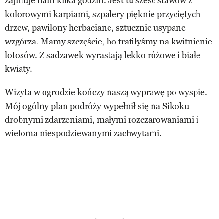
zajmuje nam kilka godzin. Jest tu sześć stawów z
kolorowymi karpiami, szpalery pięknie przyciętych
drzew, pawilony herbaciane, sztucznie usypane
wzgórza. Mamy szczęście, bo trafiłyśmy na kwitnienie
lotosów. Z sadzawek wyrastają lekko różowe i białe
kwiaty.
Wizyta w ogrodzie kończy naszą wyprawę po wyspie.
Mój ogólny plan podróży wypełnił się na Sikoku
drobnymi zdarzeniami, małymi rozczarowaniami i
wieloma niespodziewanymi zachwytami.