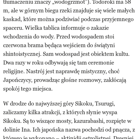
tłumaczeniu znaczy „wodogrzmot”). Todoroki ma 58
m, ale w górnym biegu rzeki znajduje się wiele małych
kaskad, które można podziwiać podczas przyjemnego
spaceru. Wielka tablica informuje o zakazie
wchodzenia do wody. Przed wodospadem stoi
czerwona brama będąca wejściem do świątyni
shintoistycznej. Sam wodospad jest obiektem kultu.
Dwa razy w roku odbywają się tam ceremonie
religijne. Nastrój jest naprawdę mistyczny, choć
Japończycy, prowadząc głośne rozmowy, zakłócają
spokój tego miejsca.
W drodze do najwyższej góry Sikoku, Tsurugi,
zaliczamy kilka atrakcji, z których słynie wyspa
Sikoku. Są to wiszące mosty, kazurabashi, rozpięte w
dolinie Ina. Ich japońska nazwa pochodzi od pnącza, z
którego je wykonano – aktinidii ostrolistnej. Dawniej