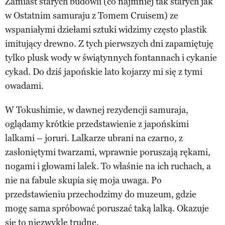
Zamiast starych budowli (co najmniej tak starych jak
w Ostatnim samuraju z Tomem Cruisem) ze
wspaniałymi dziełami sztuki widzimy często plastik
imitujący drewno. Z tych pierwszych dni zapamiętuję
tylko plusk wody w świątynnych fontannach i cykanie
cykad. Do dziś japońskie lato kojarzy mi się z tymi
owadami.
W Tokushimie, w dawnej rezydencji samuraja,
oglądamy krótkie przedstawienie z japońskimi
lalkami – joruri. Lalkarze ubrani na czarno, z
zasłoniętymi twarzami, wprawnie poruszają rękami,
nogami i głowami lalek. To właśnie na ich ruchach, a
nie na fabule skupia się moja uwaga. Po
przedstawieniu przechodzimy do muzeum, gdzie
mogę sama spróbować poruszać taką lalką. Okazuje
się to niezwykle trudne.