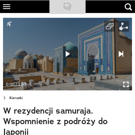
Skip
to
NATIONAL GEOGRAPHIC
main
content
TRAVELER
PODCASTY
Sklep
Newsletter
0:00 / 1:53
Cuda Polski
Kierunki
Wielki Konkurs Fotograficzny
W rezydencji samuraja.
Trendbook Podróżniczy
Wspomnienie z podróży do
Polecane
Japonii