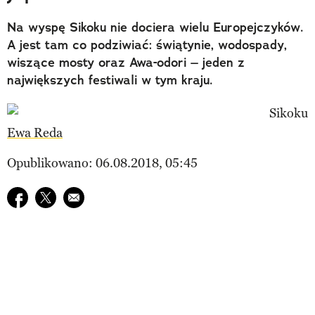
Na wyspę Sikoku nie dociera wielu Europejczyków.
A jest tam co podziwiać: świątynie, wodospady,
wiszące mosty oraz Awa-odori – jeden z
największych festiwali w tym kraju.
Ewa Reda
Opublikowano: 06.08.2018, 05:45
Udostępnij na facebook
Udostępnij na twitter
E-mail do przyjaciela