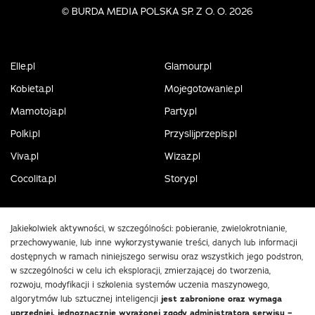
©
BURDA MEDIA POLSKA SP. Z O. O. 2026
Elle.pl
Glamour.pl
Kobieta.pl
Mojegotowanie.pl
Mamotoja.pl
Party.pl
Polki.pl
Przyslijprzepis.pl
Viva.pl
Wizaz.pl
Cocolita.pl
Story.pl
Jakiekolwiek aktywności, w szczególności: pobieranie, zwielokrotnianie,
przechowywanie, lub inne wykorzystywanie treści, danych lub informacji
dostępnych w ramach niniejszego serwisu oraz wszystkich jego podstron,
w szczególności w celu ich eksploracji, zmierzającej do tworzenia,
rozwoju, modyfikacji i szkolenia systemów uczenia maszynowego,
algorytmów lub sztucznej inteligencji
jest zabronione oraz wymaga
uprzedniej, jednoznacznie wyrażonej zgody administratora serwisu –