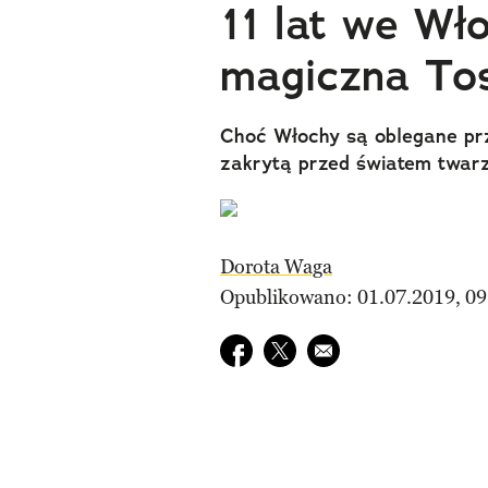
11 lat we Wł
magiczna To
Choć Włochy są oblegane prz
zakrytą przed światem twarz
Dorota Waga
Opublikowano: 01.07.2019, 09
Udostępnij na facebook
Udostępnij na twitter
E-mail do przyjaciela