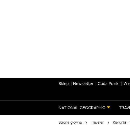
Skip
to
main
content
Sklep
Newsletter
Cuda Polski
Wie
NATIONAL GEOGRAPHIC
TRAV
Strona główna
Traveler
Kierunki