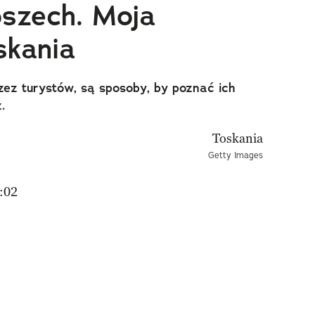
oszech. Moja
skania
ez turystów, są sposoby, by poznać ich
.
Getty Images
:02