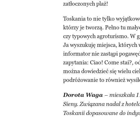
zatłoczonych plaż!
Toskania to nie tylko wyjątkow
którzy je tworzą. Pełno tu mał
czy typowych agroturismo. W gą
Ja wyszukuję miejsca, których w
informator nie zastąpi pogawę
zapytania: Ciao! Come stai?, o
można dowiedzieć się wielu cie
podróżowanie to również wysiłe
Dorota Waga
– mieszkała 1
Sieny. Związana nadal z hotel
Toskanii dopasowane do indyw