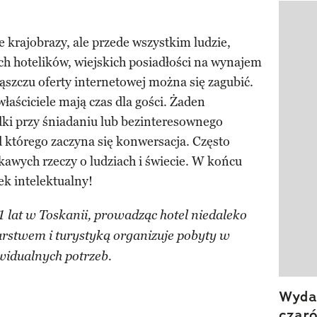
Pokazy
e krajobrazy, ale przede wszystkim ludzie,
ych hotelików, wiejskich posiadłości na wynajem
szczu oferty internetowej można się zagubić.
łaściciele mają czas dla gości. Żaden
dki przy śniadaniu lub bezinteresownego
d którego zaczyna się konwersacja. Często
kawych rzeczy o ludziach i świecie. W końcu
k intelektualny!
1 lat w Toskanii, prowadząc hotel niedaleko
arstwem i turystyką organizuje pobyty w
idualnych potrzeb.
Wydan
czar