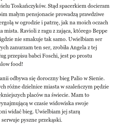
 wielu Toskańczyków. Stąd spacerkiem docieram
swoim małym pensjonacie prowadzą prawdziwe
rgolą w ogrodzie i patrzę, jak na moich oczach
ta mista. Ravioli z ragu z zająca, którego Beppe
nigdzie nie smakuje tak samo. Uwielbiam ser
ych zanurzam ten ser, zrobiła Angela z tej
ug przepisu babci Foschi, jest po prostu
slow food!
nii odbywa się doroczny bieg Palio w Sienie.
ch różne dzielnice miasta w szaleńczym pędzie
iękniejszych placów na świecie. Mam to
 wynajmującą w czasie widowiska swoje
oni widać bieg. Uwielbiam jej starą
 serwuje pyszne przekąski.