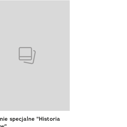
wanie elementu 1 z 1
ie specjalne "Historia
ów"