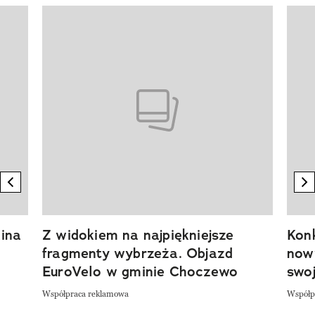
Pokazywanie elementu 1 z 20
previous element
n
ina
Z widokiem na najpiękniejsze
Kon
fragmenty wybrzeża. Objazd
now
EuroVelo w gminie Choczewo
swoj
Współpraca reklamowa
Współp