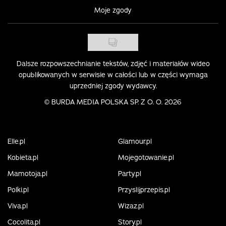
Moje zgody
Dalsze rozpowszechnianie tekstów, zdjęć i materiałów wideo
opublikowanych w serwisie w całości lub w części wymaga
uprzedniej zgody wydawcy.
©
BURDA MEDIA POLSKA SP. Z O. O. 2026
Elle.pl
Glamour.pl
Kobieta.pl
Mojegotowanie.pl
Mamotoja.pl
Party.pl
Polki.pl
Przyslijprzepis.pl
Viva.pl
Wizaz.pl
Cocolita.pl
Story.pl