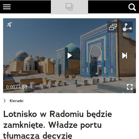
Skip
to
NATIONAL GEOGRAPHIC
main
content
TRAVELER
PODCASTY
Sklep
Newsletter
0:00 / 1:53
Cuda Polski
Kierunki
Wielki Konkurs Fotograficzny
Lotnisko w Radomiu będzie
Trendbook Podróżniczy
zamknięte. Władze portu
Polecane
tłumaczą decyzję