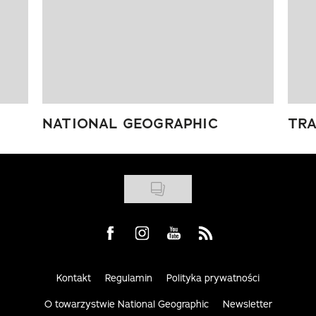
NATIONAL GEOGRAPHIC
TRA
Visit us on Facebook
Visit us on Instagram
Visit us on Youtube
Visit us on Rss
Kontakt
Regulamin
Polityka prywatności
O towarzystwie National Geographic
Newsletter