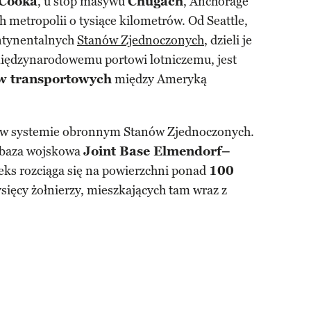
 Cooka
, u stóp masywu
Chugach
, Anchorage
 metropolii o tysiące kilometrów. Od Seattle,
ontynentalnych
Stanów Zjednoczonych
, dzieli je
międzynarodowemu portowi lotniczemu, jest
w transportowych
między Ameryką
ę w systemie obronnym Stanów Zjednoczonych.
ę baza wojskowa
Joint Base Elmendorf–
ks rozciąga się na powierzchni ponad
100
ysięcy żołnierzy, mieszkających tam wraz z