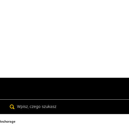
Search
 Anchorage