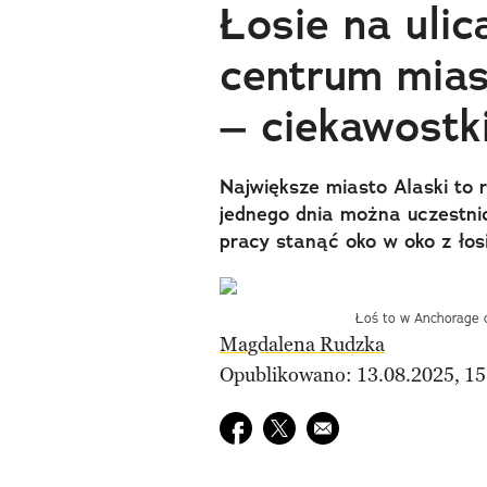
Łosie na ulic
centrum mias
– ciekawostk
Największe miasto Alaski to 
jednego dnia można uczestni
pracy stanąć oko w oko z ło
Łoś to w Anchorage c
Magdalena Rudzka
Opublikowano: 13.08.2025, 15
Udostępnij na facebook
Udostępnij na twitter
E-mail do przyjaciela