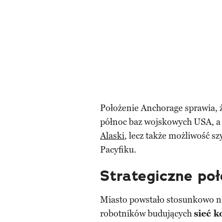
Położenie Anchorage sprawia, ż
północ baz wojskowych USA, a j
Alaski
, lecz także możliwość s
Pacyfiku.
Strategiczne poł
Miasto powstało stosunkowo 
robotników budujących
sieć k