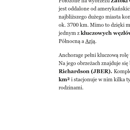
Położone na wybrzeżu
Zatoki
jest oddalone od amerykańskich
najbliższego dużego miasta k
ok. 3700 km. Mimo to dzięki 
jednym z
kluczowych węzłó
Północną a
Azją
.
Anchorage pełni kluczową rol
Na jego obrzeżach znajduje si
Richardson (JBER).
Komple
km²
i stacjonuje w nim kilka t
rodzinami.