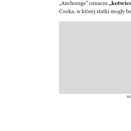
„Anchorage” oznacza
„kotwic
Cooka, w której statki mogły 
Wi