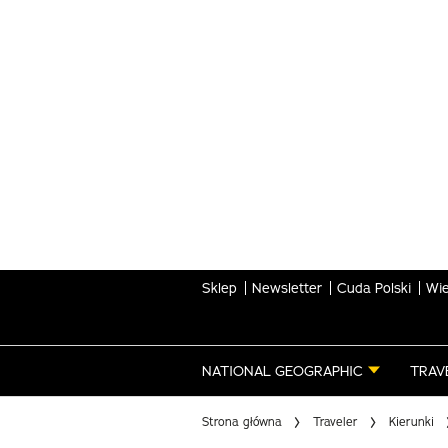
Skip
to
main
content
Sklep
Newsletter
Cuda Polski
Wie
NATIONAL GEOGRAPHIC
TRAV
Strona główna
Traveler
Kierunki