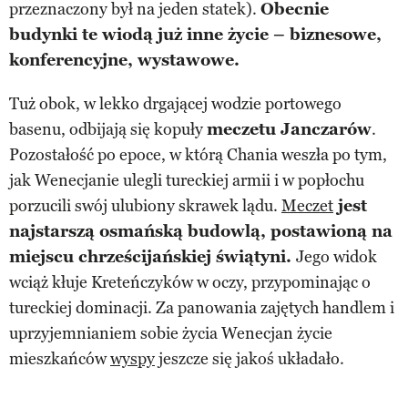
przeznaczony był na jeden statek).
Obecnie
budynki te wiodą już inne życie – biznesowe,
konferencyjne, wystawowe.
Tuż obok, w lekko drgającej wodzie portowego
basenu, odbijają się kopuły
meczetu Janczarów
.
Pozostałość po epoce, w którą Chania weszła po tym,
jak Wenecjanie ulegli tureckiej armii i w popłochu
porzucili swój ulubiony skrawek lądu.
Meczet
jest
najstarszą osmańską budowlą, postawioną na
miejscu chrześcijańskiej świątyni.
Jego widok
wciąż kłuje Kreteńczyków w oczy, przypominając o
tureckiej dominacji. Za panowania zajętych handlem i
uprzyjemnianiem sobie życia Wenecjan życie
mieszkańców
wyspy
jeszcze się jakoś układało.