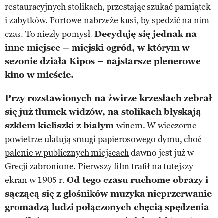
restauracyjnych stolikach, przestając szukać pamiątek
i zabytków. Portowe nabrzeże kusi, by spędzić na nim
czas. To niezły pomysł.
Decyduję się jednak na
inne miejsce – miejski ogród, w którym w
sezonie działa Kipos – najstarsze plenerowe
kino w mieście.
Przy rozstawionych na żwirze krzesłach zebrał
się już tłumek widzów, na stolikach błyskają
szkłem kieliszki z białym
winem
. W wieczorne
powietrze ulatują smugi papierosowego dymu, choć
palenie w publicznych miejscach
dawno jest już w
Grecji zabronione. Pierwszy film trafił na tutejszy
ekran w 1905 r.
Od tego czasu ruchome obrazy i
sączącą się z głośników muzyka nieprzerwanie
gromadzą ludzi połączonych chęcią spędzenia