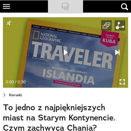
Skip
to
NATIONAL GEOGRAPHIC
main
content
TRAVELER
PODCASTY
Sklep
Newsletter
0:00 / 0:30
Cuda Polski
Kierunki
Wielki Konkurs Fotograficzny
To jedno z najpiękniejszych
Trendbook Podróżniczy
miast na Starym Kontynencie.
Polecane
Czym zachwyca Chania?