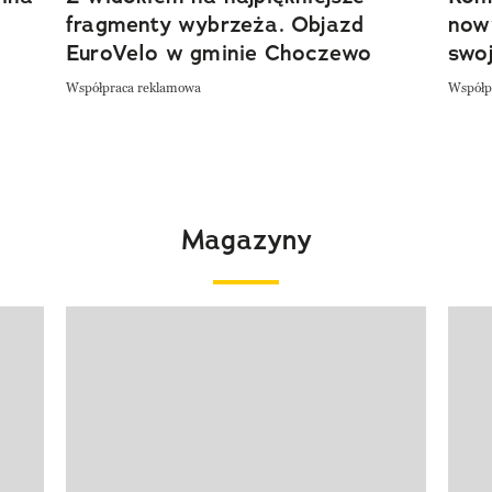
fragmenty wybrzeża. Objazd
now
EuroVelo w gminie Choczewo
swoj
Współpraca reklamowa
Współp
Magazyny
Pokazywanie elementu 1 z 4