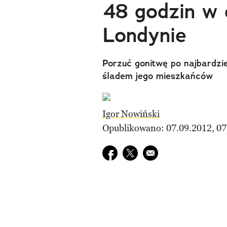
48 godzin w 
Londynie
Porzuć gonitwę po najbardzi
śladem jego mieszkańców
Igor Nowiński
Opublikowano: 07.09.2012, 07
Udostępnij na facebook
Udostępnij na twitter
E-mail do przyjaciela