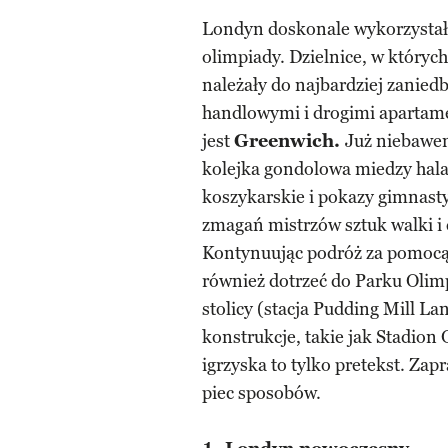
Londyn doskonale wykorzystał 
olimpiady. Dzielnice, w który
należały do najbardziej zanied
handlowymi i drogimi apartame
jest
Greenwich.
Już niebawem
kolejka gondolowa miedzy hala
koszykarskie i pokazy gimnast
zmagań mistrzów sztuk walki i
Kontynuując podróż za pomocą 
również dotrzeć do Parku Olim
stolicy (stacja Pudding Mill L
konstrukcje, takie jak Stadion 
igrzyska to tylko pretekst. Za
piec sposobów.