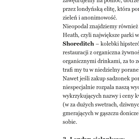
zawędrujemy na północ, dotrze
przez londyńską elitę, która po
zieleń i anonimowość.
Nieopodal znajdziemy również
Heath, czyli największe parki w
Shoreditch
– kolebki hipster
restauracji z organiczna żywno
organicznymi drinkami, za to z
trafi my tu w niedzielny pora
Nawet jeśli zakup sadzonek p
niespecjalnie rozpala naszą w
wykrzykujących nazwy i ceny 
(w za dużych swetrach, dziwny
gmerających w gąszczu doniczek
sobie.