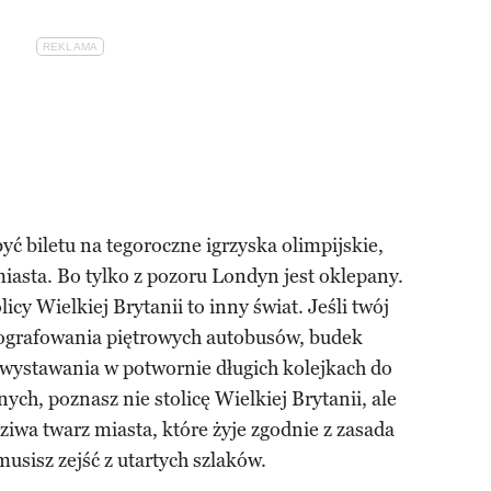
być biletu na tegoroczne igrzyska olimpijskie,
miasta. Bo tylko z pozoru Londyn jest oklepany.
licy Wielkiej Brytanii to inny świat. Jeśli twój
otografowania piętrowych autobusów, budek
 wystawania w potwornie długich kolejkach do
nych, poznasz nie stolicę Wielkiej Brytanii, ale
iwa twarz miasta, które żyje zgodnie z zasada
 musisz zejść z utartych szlaków.