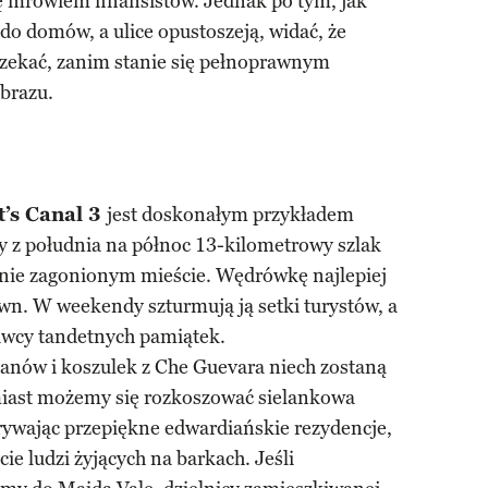
się mrowiem finansistów. Jednak po tym, jak
 do domów, a ulice opustoszeją, widać, że
zekać, zanim stanie się pełnoprawnym
brazu.
t’s Canal
3
jest doskonałym przykładem
 z południa na północ 13-kilometrowy szlak
nie zagonionym mieście. Wędrówkę najlepiej
wn. W weekendy szturmują ją setki turystów, a
awcy tandetnych pamiątek.
banów i koszulek z Che Guevara niech zostaną
miast możemy się rozkoszować sielankowa
rywając przepiękne edwardiańskie rezydencje,
cie ludzi żyjących na barkach. Jeśli