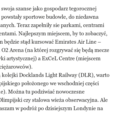
swoja szanse jako gospodarz tegorocznej
ch powstały sportowe budowle, do niedawna
banych. Teraz zapełniły sie parkami, centrami
ntami. Najlepszym miejscem, by to zobaczyć,
 będzie stąd kursować Emirates Air Line –
 O2 Arena (na której rozgrywać się będą mecze
yki artystycznej) a ExCeL Centre (miejscem
 ciężarowców).
kolejki Docklands Light Railway (DLR), warto
pijskiego położonego we wschodniej części
ane). Można tu podziwiać nowoczesne
Olimpijski czy stalowa wieża obserwacyjna. Ale
praszam w podróż po dzisiejszym Londynie na