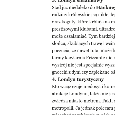
3. Londyn sielankowy
Stad juz niedaleko do
Hackney
rodziny królewskiej są nikłe, le
oraz koguty, które królują na 
prestizowymi klubami, ultradro
może oszałamiać. Tym bardziej
słońcu, skubiących trawę i wci
poczucia, ze nawet tutaj może b
farmy kawiarnia Frizzante nie m
wystrój nie jest specjalnie wy
gnocchi z dyni czy zapiekane o
4. Londyn turystyczny
Kto wciąż czuje niedosyt i koni
atrakcje Londynu, także nie j
zwiedza miasto metrem. Fakt, 
metropolii. Ja jednak polecam 