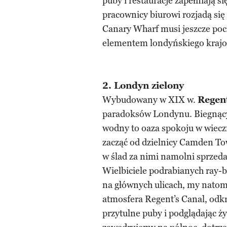
puby i restauracje zapełniają 
pracownicy biurowi rozjadą się
Canary Wharf musi jeszcze poc
elementem londyńskiego krajo
2. Londyn zielony
Wybudowany w XIX w.
Regen
paradoksów Londynu. Biegnący
wodny to oaza spokoju w wiecz
zacząć od dzielnicy Camden To
w ślad za nimi namolni sprzed
Wielbiciele podrabianych ray-
na głównych ulicach, my nato
atmosfera Regent’s Canal, odk
przytulne puby i podglądając ży