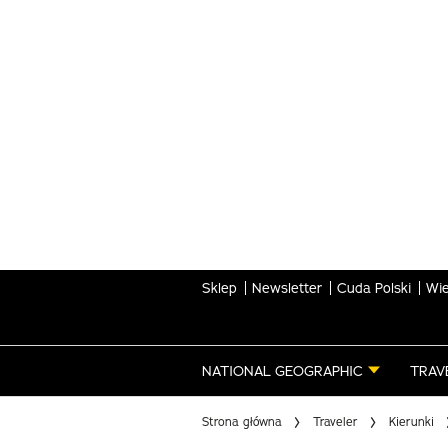
Skip
to
main
content
Sklep
Newsletter
Cuda Polski
Wie
NATIONAL GEOGRAPHIC
TRAV
Strona główna
Traveler
Kierunki