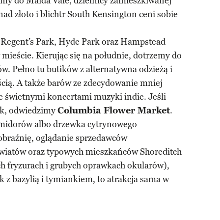
my do Maida Vale, dzielnicy zamieszkiwanej
nad złoto i blichtr South Kensington ceni sobie
 Regent’s Park, Hyde Park oraz Hampstead
 mieście. Kierując się na południe, dotrzemy do
ów. Pełno tu butików z alternatywna odzieżą i
ścią. A także barów ze zdecydowanie mniej
e świetnymi koncertami muzyki indie. Jeśli
nek, odwiedzimy
Columbia Flower Market
.
omidorów albo drzewka cytrynowego
yobraźnię, oglądanie sprzedawców
kwiatów oraz typowych mieszkańców Shoreditch
ch fryzurach i grubych oprawkach okularów),
 z bazylią i tymiankiem, to atrakcja sama w