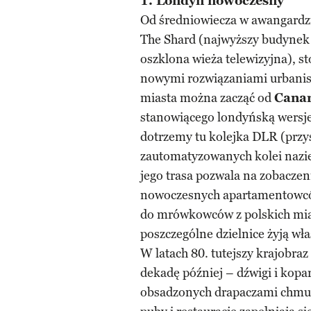
1. Londyn nowoczesny
Od średniowiecza w awangardzie
The Shard (najwyższy budynek 
oszklona wieża telewizyjna), st
nowymi rozwiązaniami urbanis
miasta można zacząć od
Cana
stanowiącego londyńską wersje
dotrzemy tu kolejka DLR (przy
zautomatyzowanych kolei nazi
jego trasa pozwala na zobacze
nowoczesnych apartamentowc
do mrówkowców z polskich mia
poszczególne dzielnice żyją wła
W latach 80. tutejszy krajobra
dekadę później – dźwigi i kopar
obsadzonych drapaczami chmur,