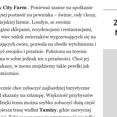
 City Farm
. Ponieważ szanse na spotkanie
piej postawić na pewniaka – świnie, osły i kozy,
miejskiej farmie. Londyn, ze swoimi
gimi sklepami, rezydencjami i restauracjami,
 wiec widok zwierzaków wygrzewających się na
nających owies, pozwala na chwile wytchnienia i
yć swojsko i przaśnie. Położona na terenie
Pokazy
a w sobie jednak nic z przaśności. Choć jej
szukany, w menu znajdziemy takie perełki jak
śmiornice.
ecznie chce zobaczyć najbardziej turystyczne
est skazany na sztampę. Większość przybyszów
dzięki temu można szybko zobaczyć dużą część
piesza trasę wzdłuż
Tami
zy
, gdzie zazwyczaj