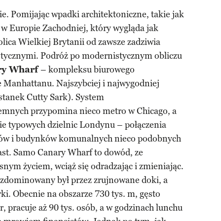
. Pomijając wpadki architektoniczne, takie jak
w Europie Zachodniej, który wygląda jak
olica Wielkiej Brytanii od zawsze zadziwia
tycznymi. Podróż po modernistycznym obliczu
ry Wharf
– kompleksu biurowego
 Manhattanu. Najszybciej i najwygodniej
stanek Cutty Sark). System
emnych przypomina nieco metro w Chicago, a
nie typowych dzielnic Londynu – połączenia
ów i budynków komunalnych nieco podobnych
st. Samo Canary Wharf to dowód, ze
snym życiem, wciąż się odradzając i zmieniając.
z zdominowany był przez zrujnowane doki, a
ki. Obecnie na obszarze 730 tys. m, gęsto
 pracuje aż 90 tys. osób, a w godzinach lunchu