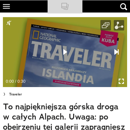
Skip
to
NATIONAL GEOGRAPHIC
main
content
TRAVELER
PODCASTY
Sklep
Newsletter
0:00 / 0:30
Cuda Polski
Traveler
Wielki Konkurs Fotograficzny
To najpiękniejsza górska droga
Trendbook Podróżniczy
w całych Alpach. Uwaga: po
Polecane
obejrzeniu tej galerii zapragniesz