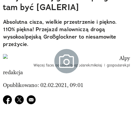
tam być [GALERIA]
Absolutna cisza, wielkie przestrzenie i piękno.
110% piękna! Przejazd malowniczą drogą
wysokoalpejską Großglockner to niesamowite
przeżycie.
Więcej: facebook.com/gospodarek.mikolaj | gospodarek.pl
redakcja
Opublikowano: 02.02.2021, 09:01
Udostępnij na facebook
Udostępnij na twitter
E-mail do przyjaciela