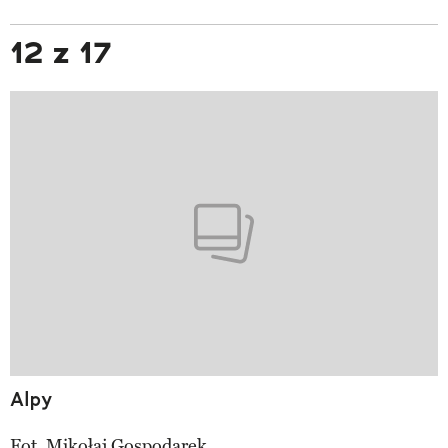
12 z 17
Alpy
Fot.
Mikołaj Gospodarek