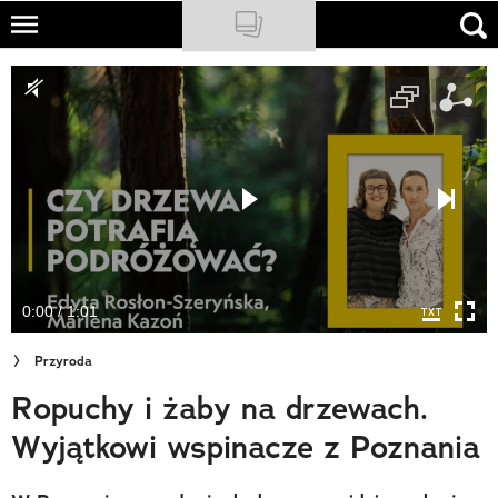
Skip
to
NATIONAL GEOGRAPHIC
main
content
TRAVELER
PODCASTY
Sklep
Newsletter
0:00 / 1:01
Cuda Polski
Przyroda
Wielki Konkurs Fotograficzny
Ropuchy i żaby na drzewach.
Trendbook Podróżniczy
Wyjątkowi wspinacze z Poznania
Polecane