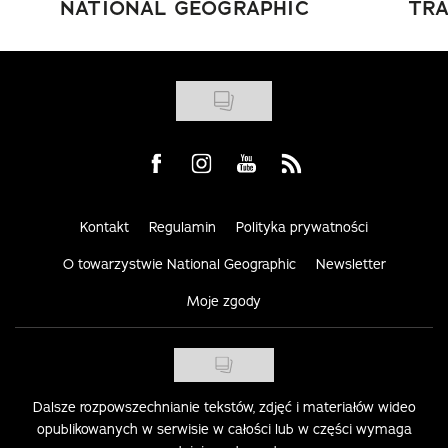
NATIONAL GEOGRAPHIC
TRA
Visit us on Facebook
Visit us on Instagram
Visit us on Youtube
Visit us on Rss
Kontakt
Regulamin
Polityka prywatności
O towarzystwie National Geographic
Newsletter
Moje zgody
Dalsze rozpowszechnianie tekstów, zdjęć i materiałów wideo
opublikowanych w serwisie w całości lub w części wymaga