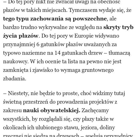
– Do tej pory nikt nie zwracał uwagi na obecność
płazów w takich miejscach. Tymczasem wydaje się, że
tego typu zachowania są powszechne
, ale
bardzo trudno wykrywalne ze względu na
skryty tryb
życia płazów
. Do tej pory w Europie widywano
przynajmniej 6 gatunków płazów uważanych za
typowo naziemne na 14 gatunkach drzew – tłumaczą
naukowcy. W ich ocenie ta lista na pewno nie jest
zamknięta i zjawisko to wymaga gruntownego
zbadania.
– Niestety, nie będzie to proste, choć widzimy tutaj
świetną przestrzeń do prowadzenia projektów z
zakresu
nauki obywatelskiej.
Zachęcamy
wszystkich, by rozglądali się, czy płazy także w
okolicach ich ulubionego stawu, jeziora, doliny
rzecznej nie siedzą na drzewach – apelują przyrodnicy.