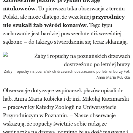
zachowanie płazów przykuło uwagę
naukowców
. To pierwsza taka obserwacja z terenu
Polski, ale może dlatego, że wcześniej
przyrodnicy
nie szukali żab wśród konarów
. Tego typu
zachowanie jest bardziej powszechne niż wcześniej
sądzono – do takiego stwierdzenia się teraz skłaniają.
Żaby i ropuchy na poznańskich drzewach dostrzeżono po letniej burzy
Fot.
Anna Maria Kubicka
Obserwacje dotyczące wspinaczek płazów opisali dr
hab. Anna Maria Kubicka i dr inż. Mikołaj Kaczmarski
– pracownicy Katedry Zoologii na Uniwersytecie
Przyrodniczym w Poznaniu. – Nasze obserwacje
wskazują, że ropuchy świetnie sobie radzą ze
wspinaczką na drzewa, pomimo że są dość masywne i