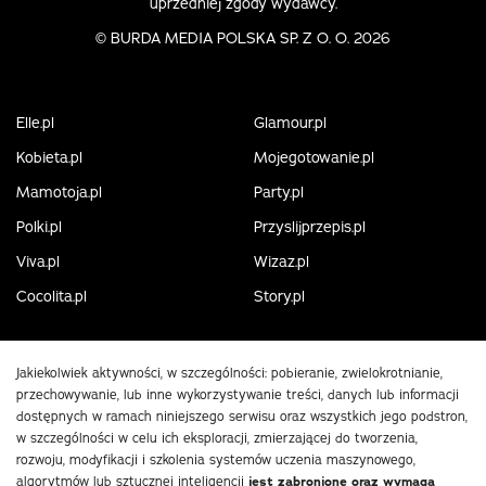
uprzedniej zgody wydawcy.
©
BURDA MEDIA POLSKA SP. Z O. O. 2026
Elle.pl
Glamour.pl
Kobieta.pl
Mojegotowanie.pl
Mamotoja.pl
Party.pl
Polki.pl
Przyslijprzepis.pl
Viva.pl
Wizaz.pl
Cocolita.pl
Story.pl
Jakiekolwiek aktywności, w szczególności: pobieranie, zwielokrotnianie,
przechowywanie, lub inne wykorzystywanie treści, danych lub informacji
dostępnych w ramach niniejszego serwisu oraz wszystkich jego podstron,
w szczególności w celu ich eksploracji, zmierzającej do tworzenia,
rozwoju, modyfikacji i szkolenia systemów uczenia maszynowego,
algorytmów lub sztucznej inteligencji
jest zabronione oraz wymaga