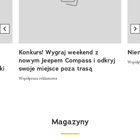
previous element
n
Konkurs! Wygraj weekend z
Niem
nowym Jeepem Compass i odkryj
Współp
ki
swoje miejsce poza trasą
Współpraca reklamowa
Magazyny