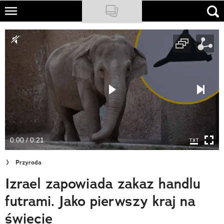
Skip
to
NATIONAL GEOGRAPHIC
main
content
TRAVELER
PODCASTY
Sklep
Newsletter
0:00 / 0:21
Cuda Polski
Przyroda
Wielki Konkurs Fotograficzny
Izrael zapowiada zakaz handlu
Trendbook Podróżniczy
futrami. Jako pierwszy kraj na
Polecane
świecie