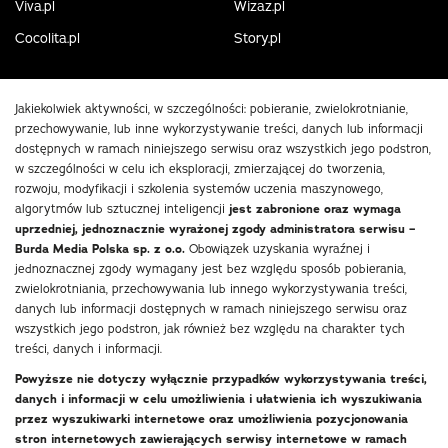
Viva.pl
Wizaz.pl
Cocolita.pl
Story.pl
Jakiekolwiek aktywności, w szczególności: pobieranie, zwielokrotnianie,
przechowywanie, lub inne wykorzystywanie treści, danych lub informacji
dostępnych w ramach niniejszego serwisu oraz wszystkich jego podstron,
w szczególności w celu ich eksploracji, zmierzającej do tworzenia,
rozwoju, modyfikacji i szkolenia systemów uczenia maszynowego,
algorytmów lub sztucznej inteligencji
jest zabronione oraz wymaga
uprzedniej, jednoznacznie wyrażonej zgody administratora serwisu –
Burda Media Polska sp. z o.o.
Obowiązek uzyskania wyraźnej i
jednoznacznej zgody wymagany jest bez względu sposób pobierania,
zwielokrotniania, przechowywania lub innego wykorzystywania treści,
danych lub informacji dostępnych w ramach niniejszego serwisu oraz
wszystkich jego podstron, jak również bez względu na charakter tych
treści, danych i informacji.
Powyższe nie dotyczy wyłącznie przypadków wykorzystywania treści,
danych i informacji w celu umożliwienia i ułatwienia ich wyszukiwania
przez wyszukiwarki internetowe oraz umożliwienia pozycjonowania
stron internetowych zawierających serwisy internetowe w ramach