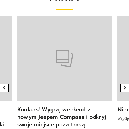
Pokazywanie elementu 1 z 20
previous element
n
Konkurs! Wygraj weekend z
Niem
nowym Jeepem Compass i odkryj
Współp
ki
swoje miejsce poza trasą