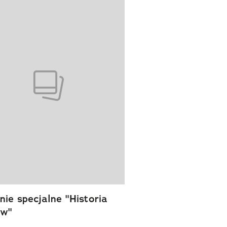
wanie elementu 1 z 1
ie specjalne "Historia
ów"