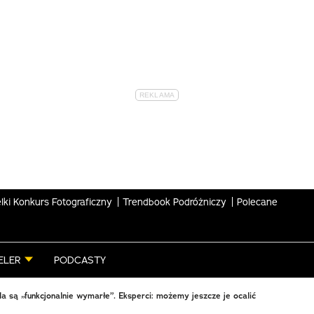
lki Konkurs Fotograficzny
Trendbook Podróżniczy
Polecane
ELER
PODCASTY
la są „funkcjonalnie wymarłe”. Eksperci: możemy jeszcze je ocalić