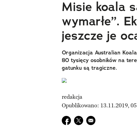
Misie koala s
wymarłe”. E
jeszcze je oc
Organizacja Australian Koala 
80 tysięcy osobników na teren
gatunku są tragiczne.
redakcja
Opublikowano: 13.11.2019, 05
Udostępnij na facebook
Udostępnij na twitter
E-mail do przyjaciela