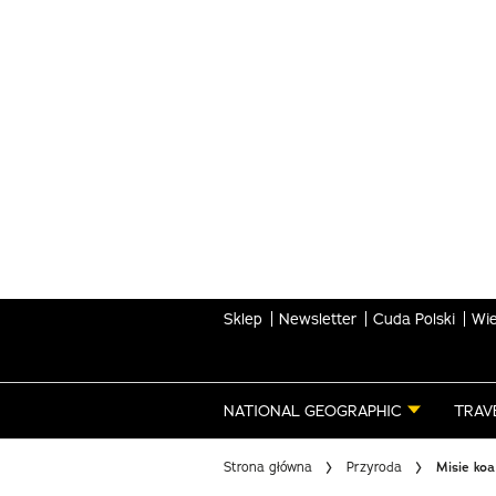
Skip
to
main
content
Sklep
Newsletter
Cuda Polski
Wie
NATIONAL GEOGRAPHIC
TRAV
Strona główna
Przyroda
Misie koa