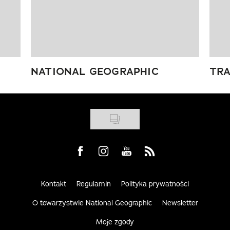
NATIONAL GEOGRAPHIC
TRA
Visit us on Facebook
Visit us on Instagram
Visit us on Youtube
Visit us on Rss
Kontakt
Regulamin
Polityka prywatności
O towarzystwie National Geographic
Newsletter
Moje zgody