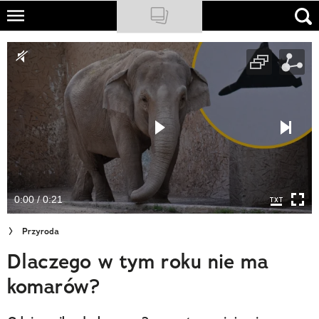
Skip
to
NATIONAL GEOGRAPHIC
main
content
TRAVELER
PODCASTY
Sklep
Newsletter
0:00 / 0:21
Cuda Polski
Przyroda
Wielki Konkurs Fotograficzny
Dlaczego w tym roku nie ma
Trendbook Podróżniczy
komarów?
Polecane