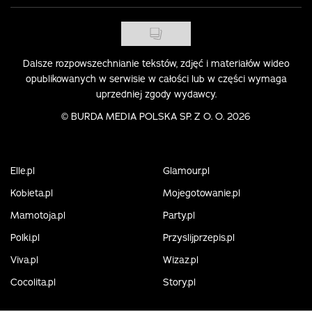
Dalsze rozpowszechnianie tekstów, zdjęć i materiałów wideo
opublikowanych w serwisie w całości lub w części wymaga
uprzedniej zgody wydawcy.
©
BURDA MEDIA POLSKA SP. Z O. O. 2026
Elle.pl
Glamour.pl
Kobieta.pl
Mojegotowanie.pl
Mamotoja.pl
Party.pl
Polki.pl
Przyslijprzepis.pl
Viva.pl
Wizaz.pl
Cocolita.pl
Story.pl