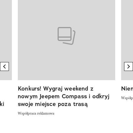
Pokazywanie elementu 1 z 20
previous element
n
Konkurs! Wygraj weekend z
Niem
nowym Jeepem Compass i odkryj
Współp
ki
swoje miejsce poza trasą
Współpraca reklamowa