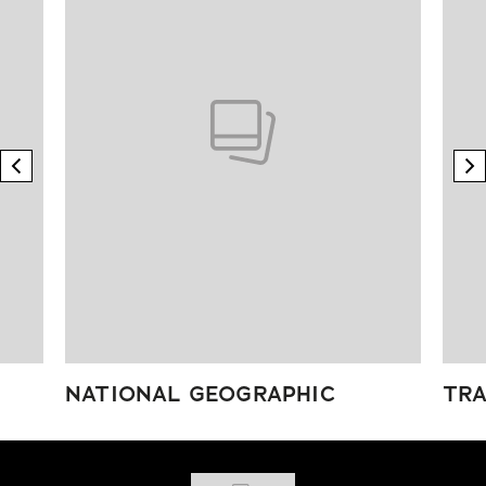
previous element
n
NATIONAL GEOGRAPHIC
TRA