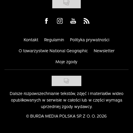
Visit us on Facebook
Visit us on Instagram
Visit us on Youtube
Visit us on Rss
Kontakt
Regulamin
Polityka prywatności
O towarzystwie National Geographic
Newsletter
Moje zgody
Dalsze rozpowszechnianie tekstów, zdjęć i materiałów wideo
opublikowanych w serwisie w całości lub w części wymaga
uprzedniej zgody wydawcy.
©
BURDA MEDIA POLSKA SP. Z O. O. 2026