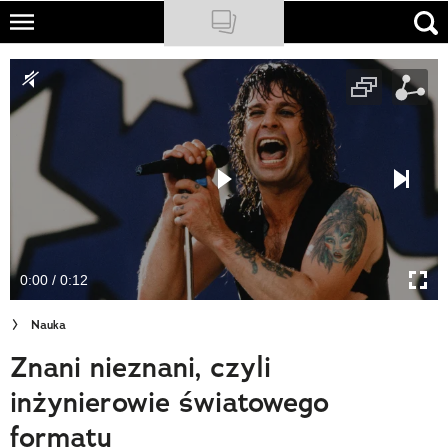
Skip
to
NATIONAL GEOGRAPHIC
main
content
TRAVELER
PODCASTY
Sklep
Newsletter
0:00 / 0:12
Cuda Polski
Nauka
Wielki Konkurs Fotograficzny
Znani nieznani, czyli
Trendbook Podróżniczy
inżynierowie światowego
Polecane
formatu