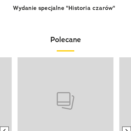
Wydanie specjalne "Historia czarów"
Polecane
Pokazywanie elementu 1 z 20
previous element
n