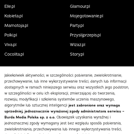
Elle.pl
Glamour.pl
Kobieta.pl
Mojegotowanie.pl
Mamotoja.pl
Party.pl
Polki.pl
Przyslijprzepis.pl
Viva.pl
Wizaz.pl
Cocolita.pl
Story.pl
Jakiekolwiek aktywności, w szczególności: pobieranie, zwielokrotnianie,
przechowywanie, lub inne wykorzystywanie treści, danych lub informacji
dostępnych w ramach niniejszego serwisu oraz wszystkich jego podstron,
w szczególności w celu ich eksploracji, zmierzającej do tworzenia,
rozwoju, modyfikacji i szkolenia systemów uczenia maszynowego,
algorytmów lub sztucznej inteligencji
jest zabronione oraz wymaga
uprzedniej, jednoznacznie wyrażonej zgody administratora serwisu –
Burda Media Polska sp. z o.o.
Obowiązek uzyskania wyraźnej i
jednoznacznej zgody wymagany jest bez względu sposób pobierania,
zwielokrotniania, przechowywania lub innego wykorzystywania treści,