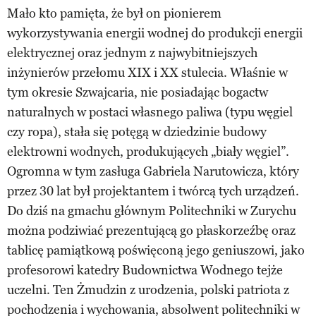
Mało kto pamięta, że był on pionierem
wykorzystywania energii wodnej do produkcji energii
elektrycznej oraz jednym z najwybitniejszych
inżynierów przełomu XIX i XX stulecia. Właśnie w
tym okresie Szwajcaria, nie posiadając bogactw
naturalnych w postaci własnego paliwa (typu węgiel
czy ropa), stała się potęgą w dziedzinie budowy
elektrowni wodnych, produkujących „biały węgiel”.
Ogromna w tym zasługa Gabriela Narutowicza, który
przez 30 lat był projektantem i twórcą tych urządzeń.
Do dziś na gmachu głównym Politechniki w Zurychu
można podziwiać prezentującą go płaskorzeźbę oraz
tablicę pamiątkową poświęconą jego geniuszowi, jako
profesorowi katedry Budownictwa Wodnego tejże
uczelni. Ten Żmudzin z urodzenia, polski patriota z
pochodzenia i wychowania, absolwent politechniki w