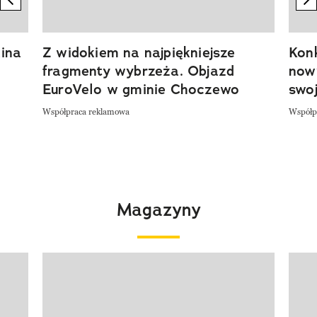
ina
Z widokiem na najpiękniejsze
Kon
fragmenty wybrzeża. Objazd
now
EuroVelo w gminie Choczewo
swoj
Współpraca reklamowa
Współp
Magazyny
Pokazywanie elementu 1 z 4