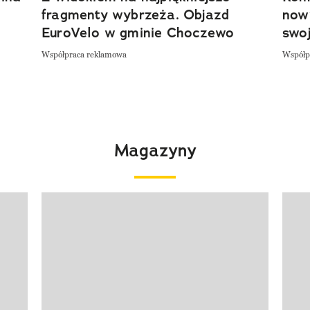
fragmenty wybrzeża. Objazd
now
EuroVelo w gminie Choczewo
swoj
Współpraca reklamowa
Współp
Magazyny
Pokazywanie elementu 1 z 4