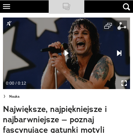
Skip
to
NATIONAL GEOGRAPHIC
main
content
TRAVELER
PODCASTY
Sklep
Newsletter
0:00 / 0:12
Cuda Polski
Nauka
Wielki Konkurs Fotograficzny
Największe, najpiękniejsze i
Trendbook Podróżniczy
najbarwniejsze – poznaj
Polecane
fascynujące gatunki motyli