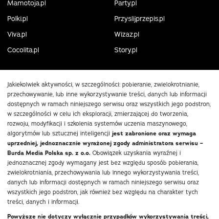
Mamotoja.pl
Party.pl
Polki.pl
Przyslijprzepis.pl
Viva.pl
Wizaz.pl
Cocolita.pl
Story.pl
Jakiekolwiek aktywności, w szczególności: pobieranie, zwielokrotnianie,
przechowywanie, lub inne wykorzystywanie treści, danych lub informacji
dostępnych w ramach niniejszego serwisu oraz wszystkich jego podstron,
w szczególności w celu ich eksploracji, zmierzającej do tworzenia,
rozwoju, modyfikacji i szkolenia systemów uczenia maszynowego,
algorytmów lub sztucznej inteligencji
jest zabronione oraz wymaga
uprzedniej, jednoznacznie wyrażonej zgody administratora serwisu –
Burda Media Polska sp. z o.o.
Obowiązek uzyskania wyraźnej i
jednoznacznej zgody wymagany jest bez względu sposób pobierania,
zwielokrotniania, przechowywania lub innego wykorzystywania treści,
danych lub informacji dostępnych w ramach niniejszego serwisu oraz
wszystkich jego podstron, jak również bez względu na charakter tych
treści, danych i informacji.
Powyższe nie dotyczy wyłącznie przypadków wykorzystywania treści,