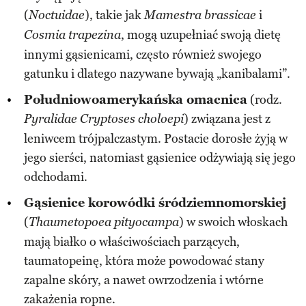
(
), takie jak
i
Noctuidae
Mamestra brassicae
, mogą uzupełniać swoją dietę
Cosmia trapezina
innymi gąsienicami, często również swojego
gatunku i dlatego nazywane bywają „kanibalami”.
Południowoamerykańska omacnica
(rodz.
) związana jest z
Pyralidae Cryptoses choloepi
leniwcem trójpalczastym. Postacie dorosłe żyją w
jego sierści, natomiast gąsienice odżywiają się jego
odchodami.
Gąsienice korowódki śródziemnomorskiej
(
) w swoich włoskach
Thaumetopoea pityocampa
mają białko o właściwościach parzących,
taumatopeinę, która może powodować stany
zapalne skóry, a nawet owrzodzenia i wtórne
zakażenia ropne.