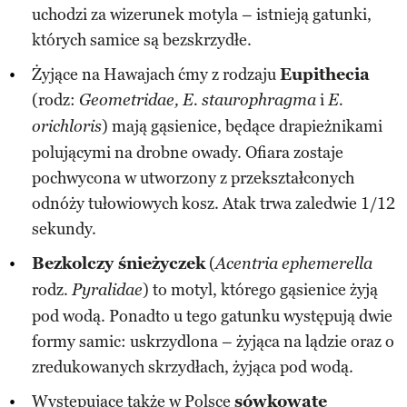
uchodzi za wizerunek motyla – istnieją gatunki,
których samice są bezskrzydłe.
Żyjące na Hawajach ćmy z rodzaju
Eupithecia
(rodz:
i
Geometridae, E. staurophragma
E.
) mają gąsienice, będące drapieżnikami
orichloris
polującymi na drobne owady. Ofiara zostaje
pochwycona w utworzony z przekształconych
odnóży tułowiowych kosz. Atak trwa zaledwie 1/12
sekundy.
Bezkolczy śnieżyczek
(
Acentria ephemerella
rodz.
) to motyl, którego gąsienice żyją
Pyralidae
pod wodą. Ponadto u tego gatunku występują dwie
formy samic: uskrzydlona – żyjąca na lądzie oraz o
zredukowanych skrzydłach, żyjąca pod wodą.
Występujące także w Polsce
sówkowate