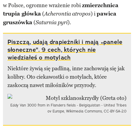
w Polsce, ogromne wrażenie robi
zmierzchnica
trupia główka
(
) i
pawica
Acherontia atropos
gruszówka
(
).
Saturnia pyri
Piszczą, udają drapieżniki i mają „panele
słoneczne". 9 cech, których nie
wiedziałeś o motylach
Niektóre żywią się padliną, inne zachowują się jak
kolibry. Oto ciekawostki o motylach, które
zaskoczą nawet miłośników przyrody.
Eddy Van 3000 from in Flanders fields - Belgiquistan - United Tribes
ov Europe, Wikimedia Commons, CC-BY-SA-2.0