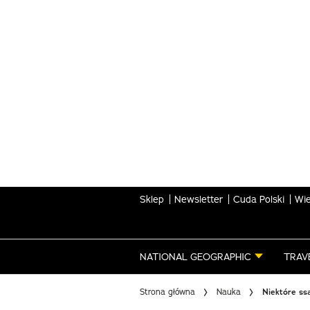
Skip
to
main
content
Sklep
Newsletter
Cuda Polski
Wie
NATIONAL GEOGRAPHIC
TRAV
Strona główna
Nauka
Niektóre ss