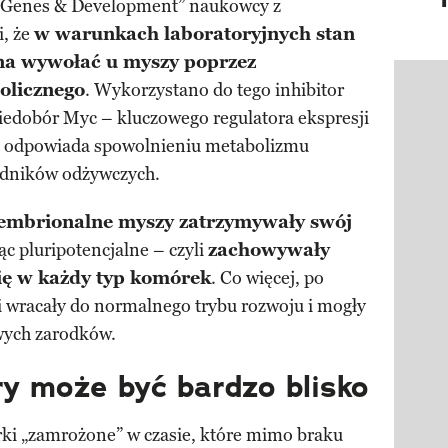
Genes & Development” naukowcy z
i, że
w warunkach laboratoryjnych stan
a wywołać u myszy poprzez
olicznego
. Wykorzystano do tego inhibitor
Pokazy
iedobór Myc – kluczowego regulatora ekspresji
o odpowiada spowolnieniu metabolizmu
dników odżywczych.
embrionalne myszy zatrzymywały swój
ąc pluripotencjalne – czyli
zachowywały
się w każdy typ komórek
. Co więcej, po
i wracały do normalnego trybu rozwoju i mogły
wych zarodków.
y może być bardzo blisko
ki „zamrożone” w czasie, które mimo braku