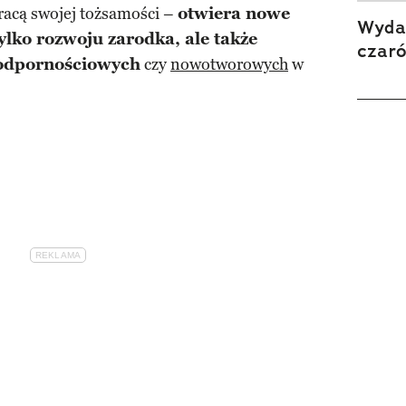
racą swojej tożsamości –
otwiera nowe
Wydan
ylko rozwoju zarodka, ale także
czar
odpornościowych
czy
nowotworowych
w