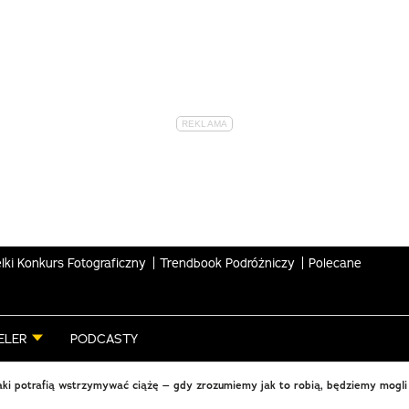
lki Konkurs Fotograficzny
Trendbook Podróżniczy
Polecane
ELER
PODCASTY
aki potrafią wstrzymywać ciążę – gdy zrozumiemy jak to robią, będziemy mogli