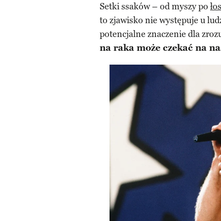
Setki ssaków – od myszy po
ło
to zjawisko nie występuje u l
potencjalne znaczenie dla zro
na raka może czekać na n