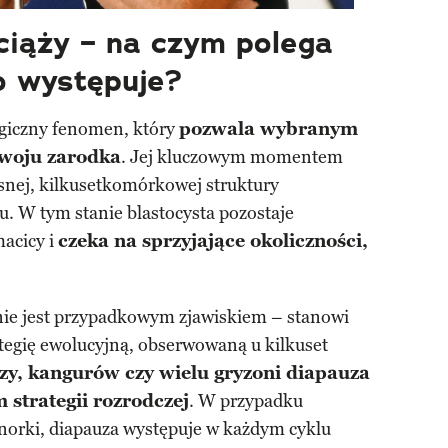
iąży – na czym polega
o występuje?
ogiczny fenomen, który
pozwala wybranym
woju zarodka
. Jej kluczowym momentem
zesnej, kilkusetkomórkowej struktury
u. W tym stanie blastocysta pozostaje
acicy i
czeka na sprzyjające okoliczności,
 nie jest przypadkowym zjawiskiem – stanowi
egię ewolucyjną, obserwowaną u kilkuset
zy, kangurów czy wielu gryzoni diapauza
 strategii rozrodczej
. W przypadku
k norki, diapauza występuje w każdym cyklu