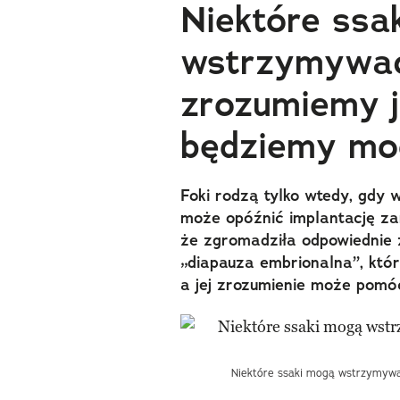
Niektóre ssak
wstrzymywać
zrozumiemy j
będziemy mog
Foki rodzą tylko wtedy, gdy 
może opóźnić implantację za
że zgromadziła odpowiednie 
„diapauza embrionalna”, któ
a jej zrozumienie może pom
Niektóre ssaki mogą wstrzymywać