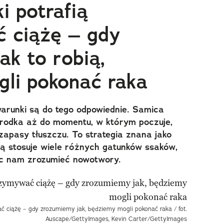
i potrafią
 ciążę – gdy
ak to robią,
li pokonać raka
warunki są do tego odpowiednie. Samica
rodka aż do momentu, w którym poczuje,
zapasy tłuszczu. To strategia znana jako
rą stosuje wiele różnych gatunków ssaków,
óc nam zrozumieć nowotwory.
 ciążę – gdy zrozumiemy jak, będziemy mogli pokonać raka / fot.
Auscape/GettyImages, Kevin Carter/GettyImages