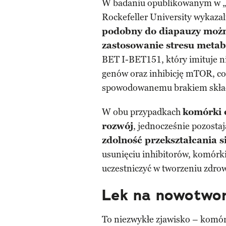
W badaniu opublikowanym w „
Rockefeller University wykazal
podobny do diapauzy możn
zastosowanie stresu metab
BET I-BET151, który imituje n
genów oraz inhibicję mTOR, c
spowodowanemu brakiem skła
W obu przypadkach
komórki 
rozwój
, jednocześnie pozostaj
zdolność przekształcania 
usunięciu inhibitorów, komórk
uczestniczyć w tworzeniu zdro
Lek na nowotwor
To niezwykłe zjawisko – komór