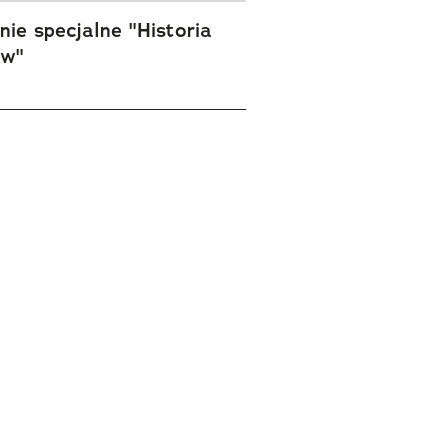
ie specjalne "Historia
ów"