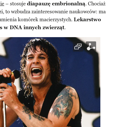
sie
– stosuje
diapauzę embrionalną
. Chociaż
udzi, to wzbudza zainteresowanie naukowców: ma
zumienia komórek macierzystych.
Lekarstwo
as w DNA innych zwierząt
.