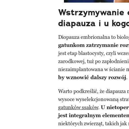
Wstrzymywanie c
diapauza i u kog
Diopauza embrionalna to biol
gatunkom zatrzymanie roz
jest etap blastocysty, czyli wc
zarodkowej, tuż po zapłodnieni
niezaimplantowana w ścianie m
by wznowić dalszy rozwój
.
Warto podkreślić, że diapauza
wysoce wyselekcjonowaną strat
gatunków ssaków
.
U nietoper
jest integralnym elementem
niektórych zwierząt, takich ja