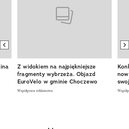
previous element
n
ina
Z widokiem na najpiękniejsze
Kon
fragmenty wybrzeża. Objazd
now
EuroVelo w gminie Choczewo
swoj
Współpraca reklamowa
Współp