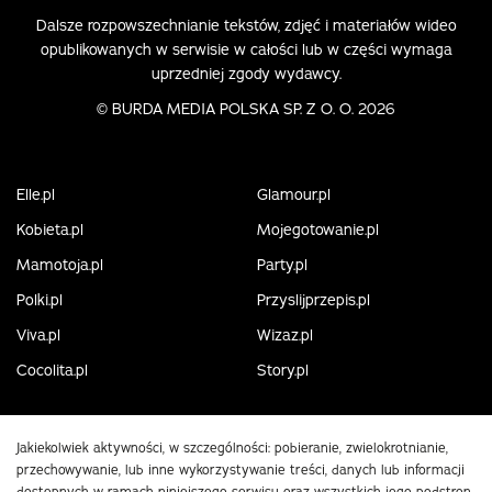
Dalsze rozpowszechnianie tekstów, zdjęć i materiałów wideo
opublikowanych w serwisie w całości lub w części wymaga
uprzedniej zgody wydawcy.
©
BURDA MEDIA POLSKA SP. Z O. O. 2026
Elle.pl
Glamour.pl
Kobieta.pl
Mojegotowanie.pl
Mamotoja.pl
Party.pl
Polki.pl
Przyslijprzepis.pl
Viva.pl
Wizaz.pl
Cocolita.pl
Story.pl
Jakiekolwiek aktywności, w szczególności: pobieranie, zwielokrotnianie,
przechowywanie, lub inne wykorzystywanie treści, danych lub informacji
dostępnych w ramach niniejszego serwisu oraz wszystkich jego podstron,