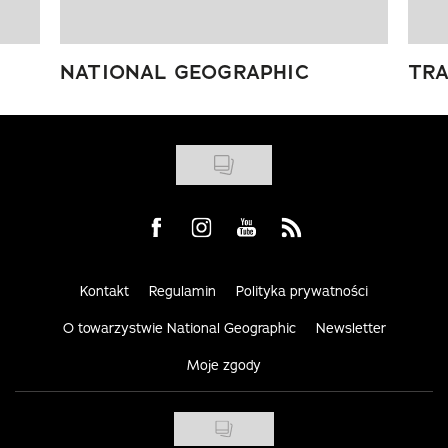
NATIONAL GEOGRAPHIC
TRA
Visit us on Facebook
Visit us on Instagram
Visit us on Youtube
Visit us on Rss
Kontakt
Regulamin
Polityka prywatności
O towarzystwie National Geographic
Newsletter
Moje zgody