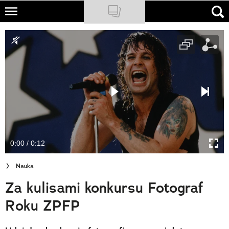
Skip
to
NATIONAL GEOGRAPHIC
main
content
TRAVELER
PODCASTY
Sklep
Newsletter
0:00 / 0:12
Cuda Polski
Nauka
Wielki Konkurs Fotograficzny
Za kulisami konkursu Fotograf
Trendbook Podróżniczy
Roku ZPFP
Polecane