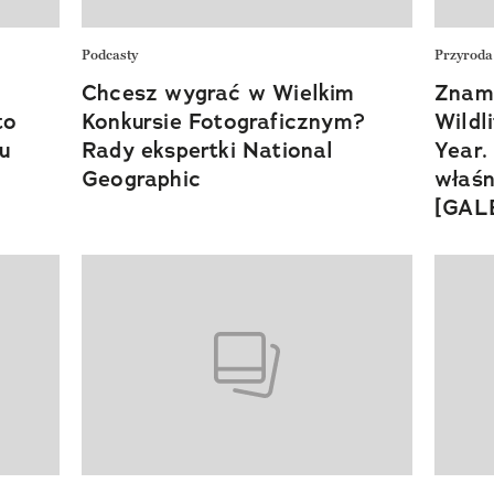
Podcasty
Przyroda
Chcesz wygrać w Wielkim
Znam
to
Konkursie Fotograficznym?
Wildl
u
Rady ekspertki National
Year.
Geographic
właśn
[GAL