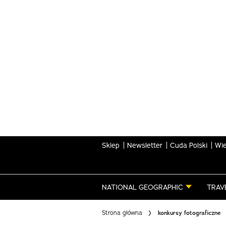
Skip
to
main
content
Sklep
Newsletter
Cuda Polski
Wie
NATIONAL GEOGRAPHIC
TRAV
Strona główna
konkursy fotograficzne