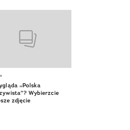
ia
ygląda „Polska
zywista”? Wybierzcie
psze zdjęcie