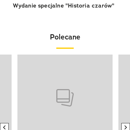
Wydanie specjalne "Historia czarów"
Polecane
Pokazywanie elementu 1 z 20
previous element
n