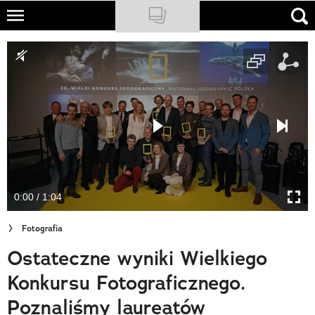
Skip
to
NATIONAL GEOGRAPHIC
main
content
TRAVELER
PODCASTY
Sklep
Newsletter
0:00 / 1:04
Cuda Polski
Fotografia
Wielki Konkurs Fotograficzny
Ostateczne wyniki Wielkiego
Trendbook Podróżniczy
Konkursu Fotograficznego.
Polecane
Poznaliśmy laureatów