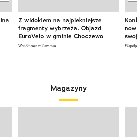
ina
Z widokiem na najpiękniejsze
Kon
fragmenty wybrzeża. Objazd
now
EuroVelo w gminie Choczewo
swoj
Współpraca reklamowa
Współp
Magazyny
Pokazywanie elementu 1 z 4