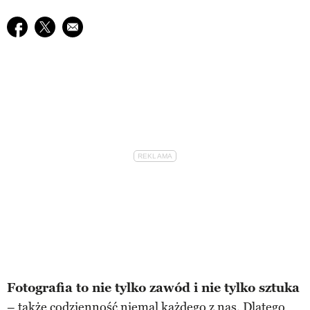
Udostępnij na facebook
Udostępnij na twitter
E-mail do przyjaciela
Fotografia to nie tylko zawód i nie tylko sztuka
– także codzienność niemal każdego z nas. Dlatego