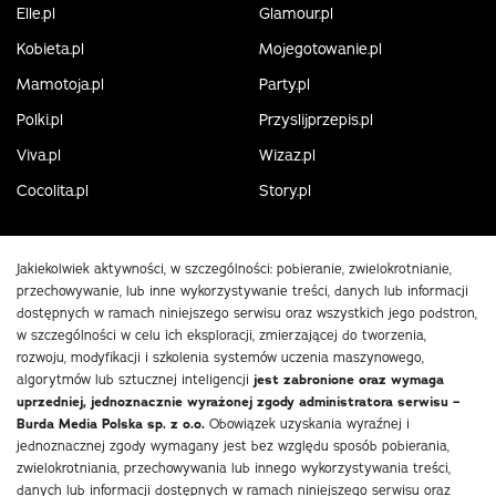
Elle.pl
Glamour.pl
Kobieta.pl
Mojegotowanie.pl
Mamotoja.pl
Party.pl
Polki.pl
Przyslijprzepis.pl
Viva.pl
Wizaz.pl
Cocolita.pl
Story.pl
Jakiekolwiek aktywności, w szczególności: pobieranie, zwielokrotnianie,
przechowywanie, lub inne wykorzystywanie treści, danych lub informacji
dostępnych w ramach niniejszego serwisu oraz wszystkich jego podstron,
w szczególności w celu ich eksploracji, zmierzającej do tworzenia,
rozwoju, modyfikacji i szkolenia systemów uczenia maszynowego,
algorytmów lub sztucznej inteligencji
jest zabronione oraz wymaga
uprzedniej, jednoznacznie wyrażonej zgody administratora serwisu –
Burda Media Polska sp. z o.o.
Obowiązek uzyskania wyraźnej i
jednoznacznej zgody wymagany jest bez względu sposób pobierania,
zwielokrotniania, przechowywania lub innego wykorzystywania treści,
danych lub informacji dostępnych w ramach niniejszego serwisu oraz