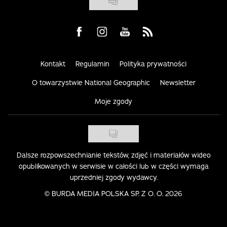
Visit us on Facebook
Visit us on Instagram
Visit us on Youtube
Visit us on Rss
Kontakt
Regulamin
Polityka prywatności
O towarzystwie National Geographic
Newsletter
Moje zgody
Dalsze rozpowszechnianie tekstów, zdjęć i materiałów wideo
opublikowanych w serwisie w całości lub w części wymaga
uprzedniej zgody wydawcy.
©
BURDA MEDIA POLSKA SP. Z O. O. 2026