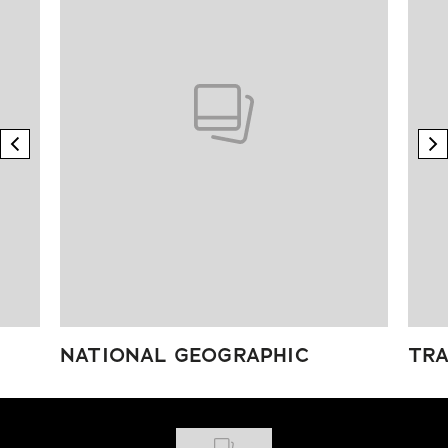
previous element
n
NATIONAL GEOGRAPHIC
TRA