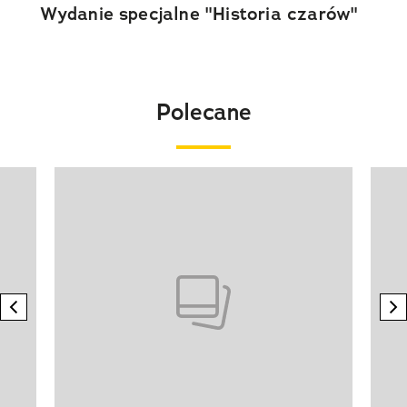
Wydanie specjalne "Historia czarów"
Polecane
Pokazywanie elementu 1 z 20
previous element
n