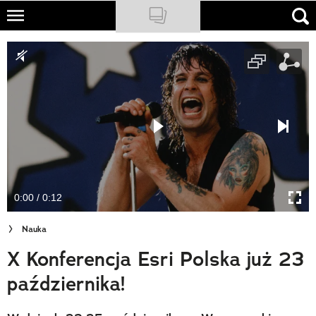
Skip
to
NATIONAL GEOGRAPHIC
main
content
TRAVELER
PODCASTY
Sklep
Newsletter
0:00 / 0:12
Cuda Polski
Nauka
Wielki Konkurs Fotograficzny
X Konferencja Esri Polska już 23
Trendbook Podróżniczy
października!
Polecane