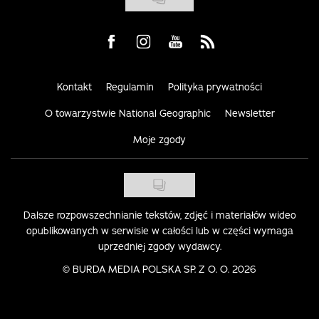
Visit us on Facebook
Visit us on Instagram
Visit us on Youtube
Visit us on Rss
Kontakt
Regulamin
Polityka prywatności
O towarzystwie National Geographic
Newsletter
Moje zgody
Dalsze rozpowszechnianie tekstów, zdjęć i materiałów wideo
opublikowanych w serwisie w całości lub w części wymaga
uprzedniej zgody wydawcy.
©
BURDA MEDIA POLSKA SP. Z O. O. 2026