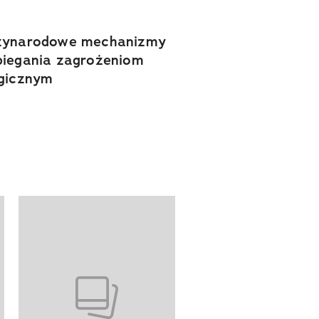
zynarodowe mechanizmy
iegania zagrożeniom
gicznym