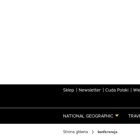
Skip
to
main
content
Sklep
Newsletter
Cuda Polski
Wie
NATIONAL GEOGRAPHIC
TRAV
Strona główna
konferencja