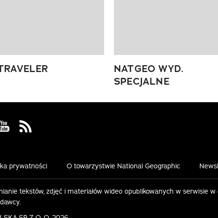
TRAVELER
NATGEO WYD.
SPECJALNE
 Facebook
us on Instagram
Visit us on Youtube
Visit us on Rss
yka prywatności
O towarzystwie National Geographic
Newsl
ianie tekstów, zdjęć i materiałów wideo opublikowanych w serwisie w
ydawcy.
KA SP. Z O. O. 2026