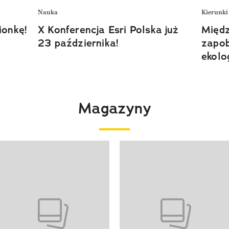
Nauka
Kierunki
ionkę!
X Konferencja Esri Polska już
Międ
23 października!
zapob
ekolo
Magazyny
 4 z 4