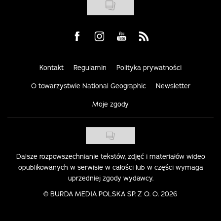
Visit us on Facebook
Visit us on Instagram
Visit us on Youtube
Visit us on Rss
Kontakt
Regulamin
Polityka prywatności
O towarzystwie National Geographic
Newsletter
Moje zgody
Dalsze rozpowszechnianie tekstów, zdjęć i materiałów wideo
opublikowanych w serwisie w całości lub w części wymaga
uprzedniej zgody wydawcy.
©
BURDA MEDIA POLSKA SP. Z O. O. 2026