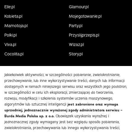
Elle.pl
Glamour.pl
Kobieta.pl
Mojegotowanie.pl
Mamotoja.pl
Party.pl
Polki.pl
Przyslijprzepis.pl
Viva.pl
Wizaz.pl
Cocolita.pl
Story.pl
Jakiekolwiek aktywności, w szczególności: pobieranie, zwielokrotnianie,
przechowywanie, lub inne wykorzystywanie treści, danych lub informacji
dostępnych w ramach niniejszego serwisu oraz wszystkich jego podstron,
w szczególności w celu ich eksploracji, zmierzającej do tworzenia,
rozwoju, modyfikacji i szkolenia systemów uczenia maszynowego,
algorytmów lub sztucznej inteligencji
jest zabronione oraz wymaga
uprzedniej, jednoznacznie wyrażonej zgody administratora serwisu –
Burda Media Polska sp. z o.o.
Obowiązek uzyskania wyraźnej i
jednoznacznej zgody wymagany jest bez względu sposób pobierania,
zwielokrotniania, przechowywania lub innego wykorzystywania treści,