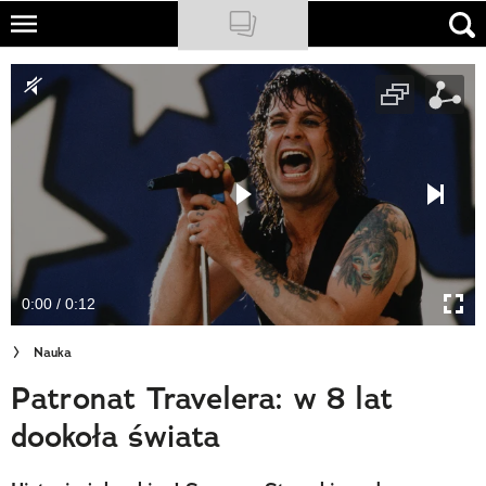
Skip
to
NATIONAL GEOGRAPHIC
main
content
TRAVELER
PODCASTY
Sklep
Newsletter
0:00 / 0:12
Cuda Polski
Nauka
Wielki Konkurs Fotograficzny
Patronat Travelera: w 8 lat
Trendbook Podróżniczy
dookoła świata
Polecane