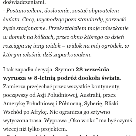
doświadczeniami.
-
Postanowiłem, dosłownie, zostać obywatelem
świata. Chcę, wychodząc poza standardy, porzucić
życie stacjonarne. Przekształciłem moje mieszkanie
w domek na kółkach, przez okno którego co dzień
rozciąga się inny widok – widok na mój ogródek, w
.
którym właśnie dziś zaparkowałem
I tak zapadła decyzja. Szymon
28 września
wyrusza w 8-letnią podróż dookoła świata
.
Zamierza przejechać przez wszystkie kontynenty,
począwszy od Azji Południowej, Australii, przez
Amerykę Południową i Północną, Syberię, Bliski
Wschód po Afrykę. Nie ogranicza go sztywno
wytyczona trasa. Wyprawa „Oko w oko” ma być czymś
więcej niż tylko projektem.