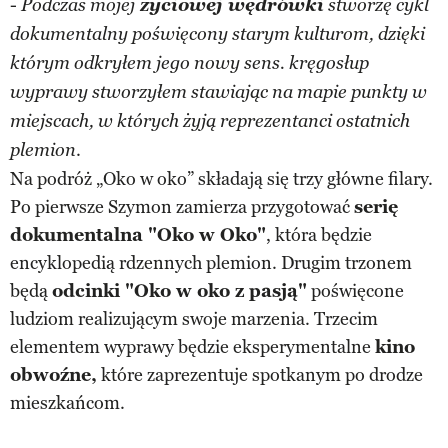
-
życiowej wędrówki
Podczas mojej
stworzę cykl
dokumentalny poświęcony starym kulturom, dzięki
którym odkryłem jego nowy sens. kręgosłup
wyprawy stworzyłem stawiając na mapie punkty w
miejscach, w których żyją reprezentanci ostatnich
.
plemion
Na podróż „Oko w oko” składają się trzy główne filary.
Po pierwsze Szymon zamierza przygotować
serię
dokumentalna "Oko w Oko"
, która będzie
encyklopedią rdzennych plemion. Drugim trzonem
będą
odcinki "Oko w oko z pasją"
poświęcone
ludziom realizującym swoje marzenia. Trzecim
elementem wyprawy będzie eksperymentalne
kino
obwoźne,
które zaprezentuje spotkanym po drodze
mieszkańcom.