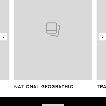
previous element
n
NATIONAL GEOGRAPHIC
TRA