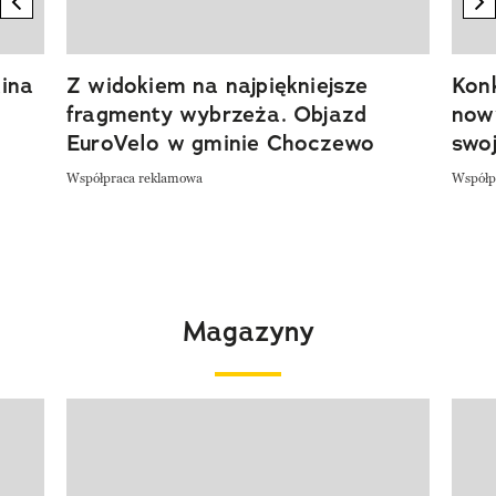
previous element
n
ina
Z widokiem na najpiękniejsze
Kon
fragmenty wybrzeża. Objazd
now
EuroVelo w gminie Choczewo
swoj
Współpraca reklamowa
Współp
Magazyny
Pokazywanie elementu 1 z 4