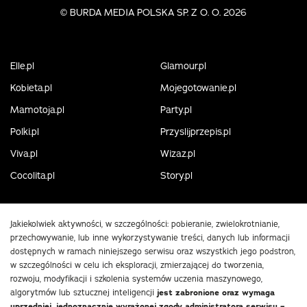
©
BURDA MEDIA POLSKA SP. Z O. O. 2026
Elle.pl
Glamour.pl
Kobieta.pl
Mojegotowanie.pl
Mamotoja.pl
Party.pl
Polki.pl
Przyslijprzepis.pl
Viva.pl
Wizaz.pl
Cocolita.pl
Story.pl
Jakiekolwiek aktywności, w szczególności: pobieranie, zwielokrotnianie,
przechowywanie, lub inne wykorzystywanie treści, danych lub informacji
dostępnych w ramach niniejszego serwisu oraz wszystkich jego podstron,
w szczególności w celu ich eksploracji, zmierzającej do tworzenia,
rozwoju, modyfikacji i szkolenia systemów uczenia maszynowego,
algorytmów lub sztucznej inteligencji
jest zabronione oraz wymaga
uprzedniej, jednoznacznie wyrażonej zgody administratora serwisu –