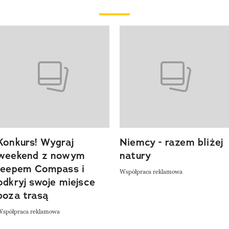
o 4 z 20
Konkurs! Wygraj
Niemcy - razem bliżej
weekend z nowym
natury
Jeepem Compass i
Współpraca reklamowa
odkryj swoje miejsce
poza trasą
Współpraca reklamowa