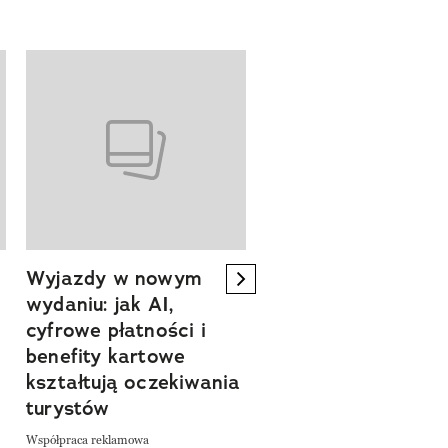
Wyjazdy w nowym
Tam, gdzie kończy 
next element
wydaniu: jak AI,
asfalt, zaczyna się
cyfrowe płatności i
spokój. Wyrusz
benefity kartowe
szlakiem miejsc, kt
kształtują oczekiwania
pozwalają zwolnić 
turystów
odkrywać Polskę bl
natury
Współpraca reklamowa