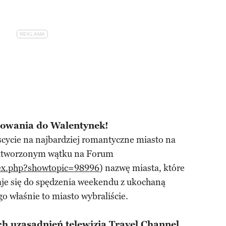
towania do Walentynek!
scycie na najbardziej romantyczne miasto na
e utworzonym wątku na Forum
ex.php?showtopic=98996
) nazwę miasta, które
je się do spędzenia weekendu z ukochaną
go właśnie to miasto wybraliście.
h uzasadnień telewizja Travel Channel