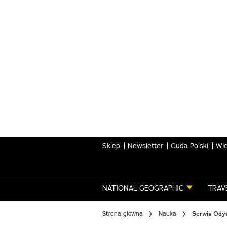
Skip
to
main
content
Sklep
Newsletter
Cuda Polski
Wie
NATIONAL GEOGRAPHIC
TRAV
Strona główna
Nauka
Serwis Odys