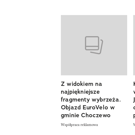
Pokazywanie elementów od 1 d
Z widokiem na
previous element
najpiękniejsze
fragmenty wybrzeża.
Objazd EuroVelo w
gminie Choczewo
Współpraca reklamowa