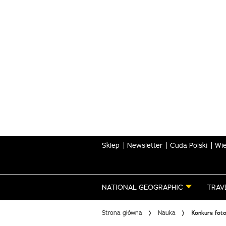
Skip
to
main
content
Sklep
Newsletter
Cuda Polski
Wie
NATIONAL GEOGRAPHIC
TRAV
Strona główna
Nauka
Konkurs fot