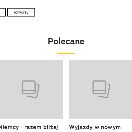
konkursy
Polecane
o 4 z 20
Niemcy - razem bliżej
Wyjazdy w nowym