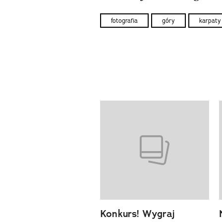
fotografia
góry
karpaty
Pokazywanie elementów od 1 d
previous element
Konkurs! Wygraj