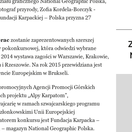
ziału graficznego National Geographic Polska,
tograf przyrody, Zofia Kordela-Borczyk -
Fundacji Karpackiej – Polska przyzna 27
prac
zostanie zaprezentowanych szerszej
y pokonkursowej, która odwiedzi wybrane
 2014 wystawa zagości w Warszawie, Krakowie,
i Rzeszowie. Na rok 2015 przewidziana jest
ncie Europejskim w Brukseli.
Pokazy
 promocyjnych Agencji Promocji Górskich
ch projektu „Alpy Karpatom”,
ajcarię w ramach szwajcarskiego programu
złonkowskimi Unii Europejskiej
atorem konkursu jest Fundacja Karpacka –
m – magazyn National Geographic Polska.