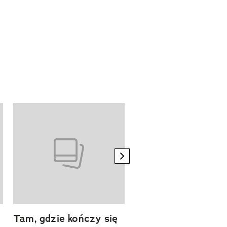
next element
Tam, gdzie kończy się
Szlakiem natury.