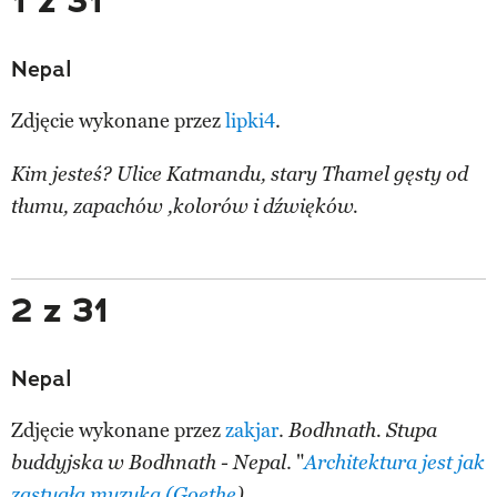
1 z 31
Nepal
Zdjęcie wykonane przez
lipki4
.
Kim jesteś? Ulice Katmandu, stary Thamel gęsty od
tłumu, zapachów ,kolorów i dźwięków.
2 z 31
Nepal
Zdjęcie wykonane przez
zakjar
.
Bodhnath. Stupa
. "
buddyjska w Bodhnath - Nepal
Architektura jest jak
zastygła muzyka (Goethe
).