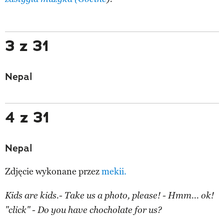
3 z 31
Nepal
4 z 31
Nepal
Zdjęcie wykonane przez
mekii.
Kids are kids.- Take us a photo, please! - Hmm... ok!
"click" - Do you have chocholate for us?