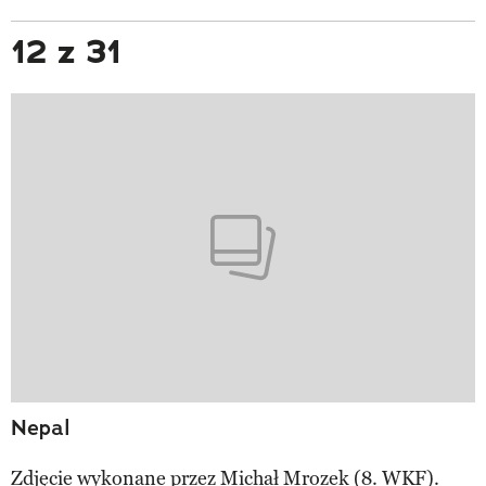
12 z 31
Nepal
Zdjęcie wykonane przez Michał Mrozek (8. WKF).