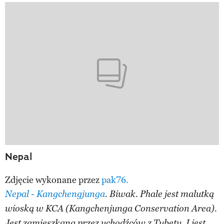
Nepal
Zdjęcie wykonane przez
pak76.
Nepal - Kangchengjunga
. Biwak. Phale jest malutką
wioską w KCA (Kangchenjunga Conservation Area).
Jest zamieszkana przez uchodźców z Tybetu. I jest