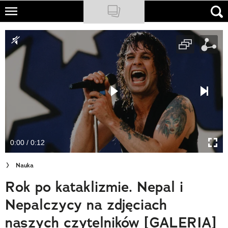
Skip
to
NATIONAL GEOGRAPHIC
main
content
TRAVELER
PODCASTY
Sklep
Newsletter
0:00 / 0:12
Cuda Polski
Nauka
Wielki Konkurs Fotograficzny
Rok po kataklizmie. Nepal i
Trendbook Podróżniczy
Nepalczycy na zdjęciach
Polecane
naszych czytelników [GALERIA]