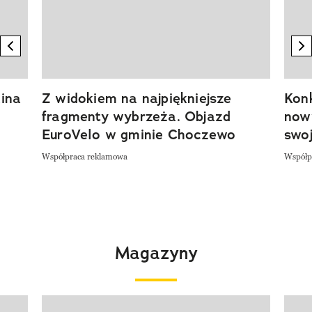
previous element
n
ina
Z widokiem na najpiękniejsze
Kon
fragmenty wybrzeża. Objazd
now
EuroVelo w gminie Choczewo
swoj
Współpraca reklamowa
Współp
Magazyny