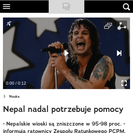
Skip
to
NATIONAL GEOGRAPHIC
main
content
TRAVELER
PODCASTY
Sklep
Newsletter
0:00 / 0:12
Cuda Polski
Nauka
Wielki Konkurs Fotograficzny
Nepal nadal potrzebuje pomocy
Trendbook Podróżniczy
- Nepalskie wioski są zniszczone w 95-98 proc. -
Polecane
informują ratownicy Zespołu Ratunkowego PCPM.