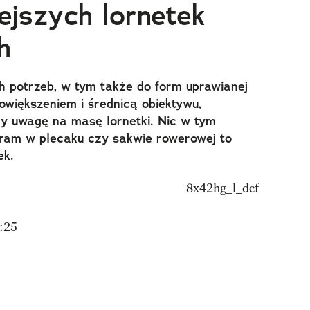
ejszych lornetek
h
h potrzeb, w tym także do form uprawianej
powiększeniem i średnicą obiektywu,
y uwagę na masę lornetki. Nic w tym
ram w plecaku czy sakwie rowerowej to
ek.
:25