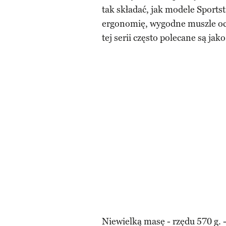
tak składać, jak modele Sports
ergonomię, wygodne muszle ocz
tej serii często polecane są jak
Niewielką masę - rzędu 570 g. 