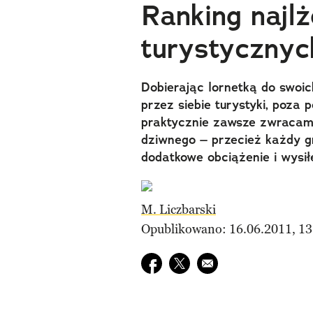
Ranking najlż
turystycznyc
Dobierając lornetką do swoic
przez siebie turystyki, poza 
praktycznie zawsze zwracam
dziwnego – przecież każdy g
dodatkowe obciążenie i wysił
M. Liczbarski
Opublikowano: 16.06.2011, 13
Udostępnij na facebook
Udostępnij na twitter
E-mail do przyjaciela