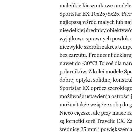
maleńkie kieszonkowe modele, 
Sportstar EX 10x25/8x25. Pier
najlepszą wśród małych lub n
niewielkiej średnicy obiektywów
wyjątkowo sprawnych powłok a
niezwykle szeroki zakres tempe
bez zarzutu. Producent deklar
nawet do -30°C! To coś dla nar
polarników. Z kolei modele Sp
dobrej optyki, solidnej konstru
Sportstar EX oprócz szerokiego
możliwość ustawienia ostrości 
można także wziąć ze sobą do ga
Nieco cięższe, ale przy masie r
są lornetki serii Travelie EX. 
średnicy 25 mm i powiększeniami