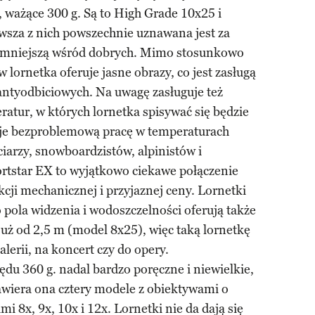
ważące 300 g. Są to High Grade 10x25 i
wsza z nich powszechnie uznawana jest za
ajmniejszą wśród dobrych. Mimo stosunkowo
 lornetka oferuje jasne obrazy, co jest zasługą
ntyodbiciowych. Na uwagę zasługuje też
ratur, w których lornetka spisywać się będzie
uje bezproblemową pracę w temperaturach
ciarzy, snowboardzistów, alpinistów i
ortstar EX to wyjątkowo ciekawe połączenie
kcji mechanicznej i przyjaznej ceny. Lornetki
 pola widzenia i wodoszczelności oferują także
już od 2,5 m (model 8x25), więc taką lornetkę
lerii, na koncert czy do opery.
zędu 360 g. nadal bardzo poręczne i niewielkie,
Zawiera ona cztery modele z obiektywami o
 8x, 9x, 10x i 12x. Lornetki nie da dają się