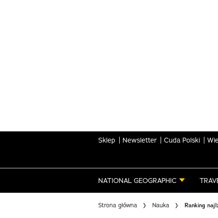
Skip
to
main
content
Sklep
Newsletter
Cuda Polski
Wie
NATIONAL GEOGRAPHIC
TRAV
Strona główna
Nauka
Ranking najl