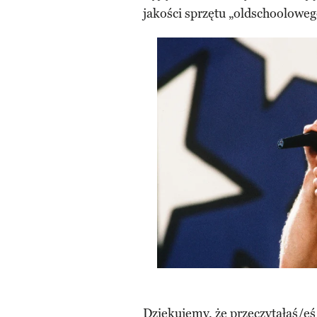
jakości sprzętu „oldschoolowego
Dziękujemy, że przeczytałaś/eś