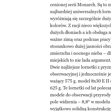
cenionej serii Monarch. Są to 
najbardziej uniwersalnych lorne
wyróżniają się szczególnie du
kolorów. Z racji nieco większyc
dużych dłoniach a ich obsługa 
ważne zimą oraz podczas pracy 
stosunkowo dużej jasności obra
zmierzchu i nocnego nieba – dl
miejskich to nie lada argument
Dwie najlżejsze lornetki z pry
obserwacyjnej i jednocześnie j
ważący 575 g. model 8x30 E II 
625 g. Te lornetki od lat polec
modele do obserwacji przyrody
pole widzenia – 8,8° w modelu 
wyjątkowo solidną konstrukcję