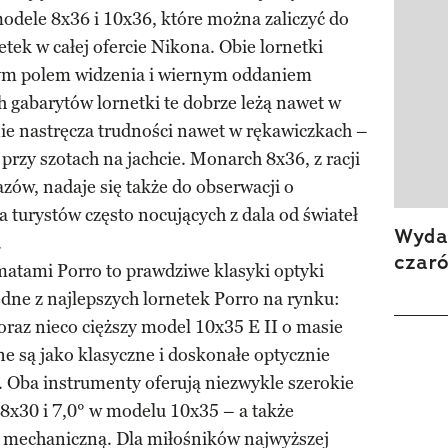
modele 8x36 i 10x36, które można zaliczyć do
tek w całej ofercie Nikona. Obie lornetki
żym polem widzenia i wiernym oddaniem
h gabarytów lornetki te dobrze leżą nawet w
nie nastręcza trudności nawet w rękawiczkach –
przy szotach na jachcie. Monarch 8x36, z racji
zów, nadaje się także do obserwacji o
a turystów często nocujących z dala od świateł
Wydan
.
czar
zmatami Porro to prawdziwe klasyki optyki
edne z najlepszych lornetek Porro na rynku:
oraz nieco cięższy model 10x35 E II o masie
ane są jako klasyczne i doskonałe optycznie
. Oba instrumenty oferują niezwykle szerokie
8x30 i 7,0° w modelu 10x35 – a także
 mechaniczną. Dla miłośników najwyższej