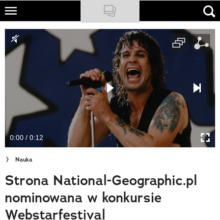
Skip
to
NATIONAL GEOGRAPHIC
main
content
TRAVELER
PODCASTY
Sklep
Newsletter
0:00 / 0:12
Cuda Polski
Nauka
Wielki Konkurs Fotograficzny
Strona National-Geographic.pl
Trendbook Podróżniczy
nominowana w konkursie
Polecane
Webstarfestival