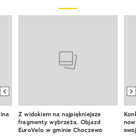
Pokazywanie elementu 1 z 20
previous element
n
ina
Z widokiem na najpiękniejsze
Kon
fragmenty wybrzeża. Objazd
now
EuroVelo w gminie Choczewo
swoj