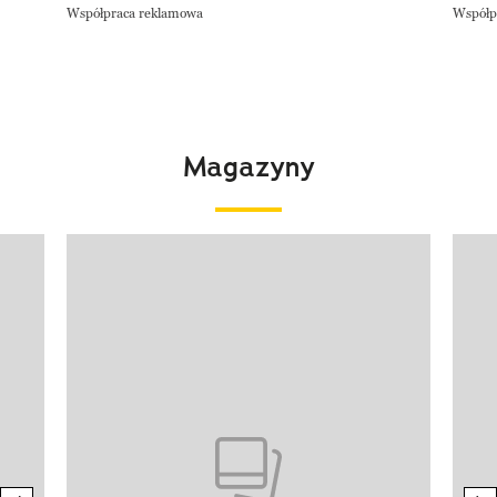
Współpraca reklamowa
Współp
Magazyny
Pokazywanie elementu 1 z 4