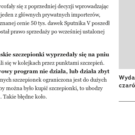
ycofały się z poprzedniej decyzji wprowadzając
 jeden z głównych prywatnych importerów,
 znanej cenie 50 tys. dawek Sputnika V poszedł
ostał prawo sprzedaży po wcześniej ustalonej
jskie szczepionki wyprzedały się na pniu
li się w kolejkach przez punktami szczepień.
wy program nie działa, lub działa zbyt
Wydan
nych szczepionek ograniczona jest do dużych
czar
by można było kupić szczepionki, to ubodzy
o. Takie błędne koło.