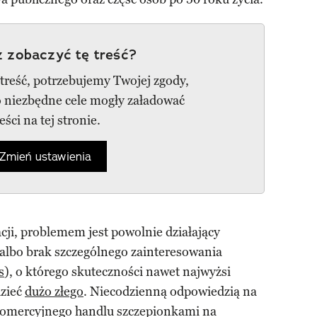
 zobaczyć tę treść?
 treść, potrzebujemy Twojej zgody,
go niezbędne cele mogły załadować
reści na tej stronie.
Zmień ustawienia
cji, problemem jest powolnie działający
 albo brak szczególnego zainteresowania
s
), o którego skuteczności nawet najwyżsi
dzieć
dużo złego
. Niecodzienną odpowiedzią na
 komercyjnego handlu szczepionkami na