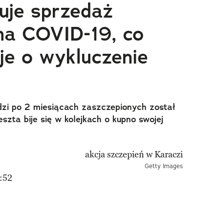
tuje sprzedaż
na COVID-19, co
oje o wykluczenie
h
dzi po 2 miesiącach zaszczepionych został
eszta bije się w kolejkach o kupno swojej
Getty Images
:52