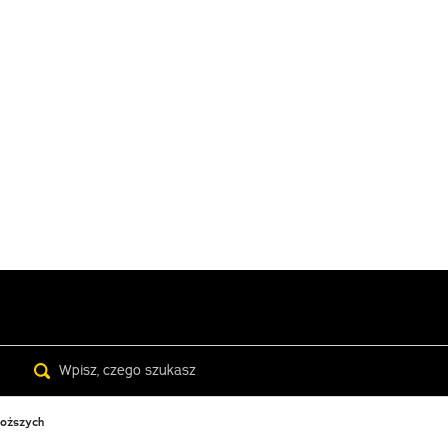
Search
boższych