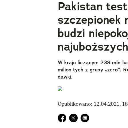
Pakistan tes
szczepionek 
budzi niepok
najuboższyc
W kraju liczącym 238 mln lu
milion tych z grupy „zero”. R
dawki.
Opublikowano: 12.04.2021, 18
Udostępnij na facebook
Udostępnij na twitter
E-mail do przyjaciela