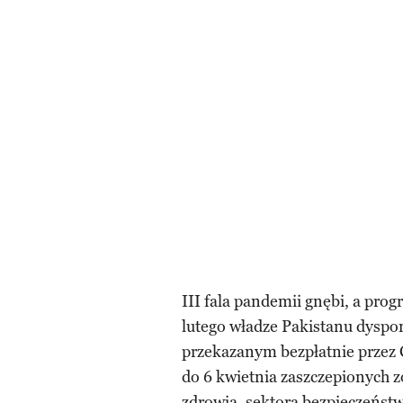
III fala pandemii gnębi, a prog
lutego władze Pakistanu dyspo
przekazanym bezpłatnie przez 
do 6 kwietnia zaszczepionych 
zdrowia, sektora bezpieczeństw