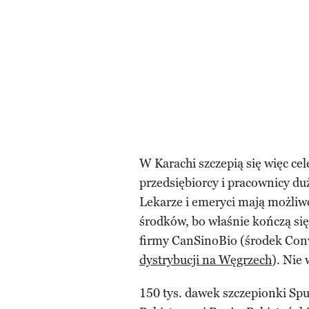
W Karachi szczepią się więc cel
przedsiębiorcy i pracownicy duż
Lekarze i emeryci mają możliwo
środków, bo właśnie kończą si
firmy CanSinoBio (środek Con
dystrybucji na Węgrzech
). Nie
150 tys. dawek szczepionki Sp