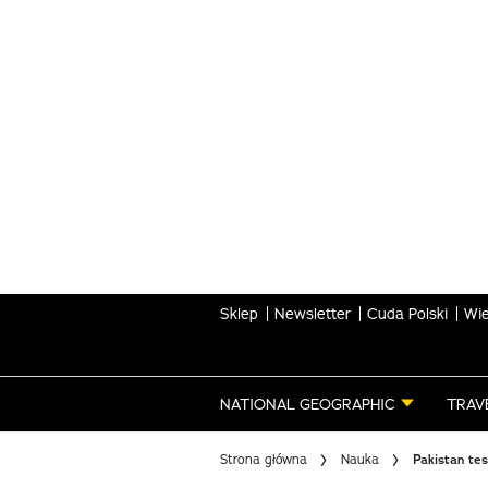
Skip
to
main
content
Sklep
Newsletter
Cuda Polski
Wie
NATIONAL GEOGRAPHIC
TRAV
Strona główna
Nauka
Pakistan te