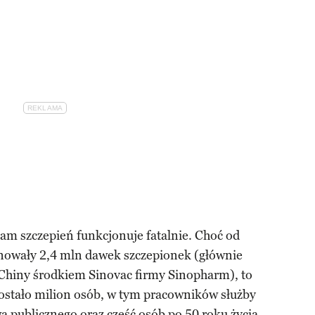
ram szczepień funkcjonuje fatalnie. Choć od
nowały 2,4 mln dawek szczepionek (głównie
Chiny środkiem Sinovac firmy Sinopharm), to
zostało milion osób, w tym pracowników służby
a publicznego oraz część osób po 50 roku życia.