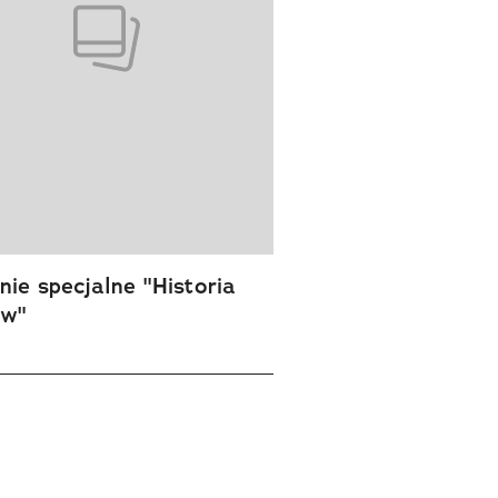
ie specjalne "Historia
ów"