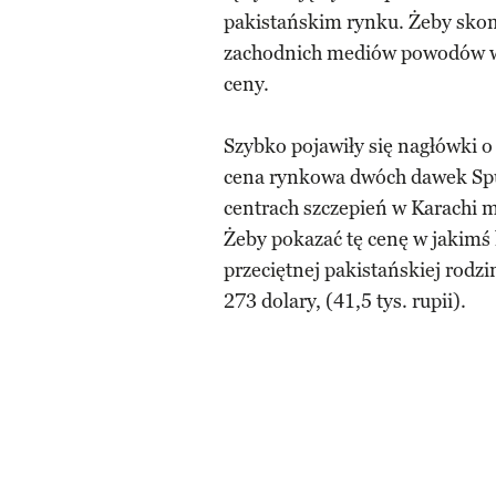
pakistańskim rynku. Żeby skom
zachodnich mediów powodów w
ceny.
Szybko pojawiły się nagłówki o
cena rynkowa dwóch dawek Spu
centrach szczepień w Karachi mo
Żeby pokazać tę cenę w jakimś 
przeciętnej pakistańskiej rodz
273 dolary, (41,5 tys. rupii).