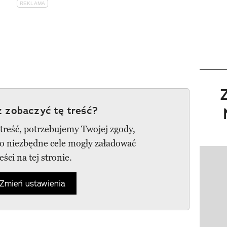
 zobaczyć tę treść?
 treść, potrzebujemy Twojej zgody,
go niezbędne cele mogły załadować
reści na tej stronie.
Pokazy
Zmień ustawienia