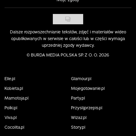
Dalsze rozpowszechnianie tekstów, zdjęć i materiałów wideo
opublikowanych w serwisie w całości lub w części wymaga
uprzedniej zgody wydawcy.
©
BURDA MEDIA POLSKA SP. Z O. O. 2026
Elle.pl
Glamour.pl
Kobieta.pl
Mojegotowanie.pl
Mamotoja.pl
Party.pl
Polki.pl
Przyslijprzepis.pl
Viva.pl
Wizaz.pl
Cocolita.pl
Story.pl