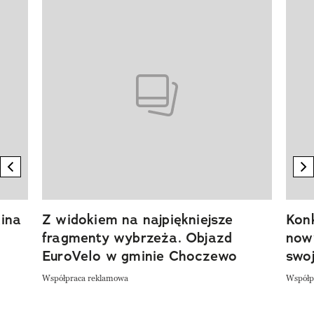
Pokazywanie elementu 1 z 20
previous element
n
ina
Z widokiem na najpiękniejsze
Kon
fragmenty wybrzeża. Objazd
now
EuroVelo w gminie Choczewo
swoj
Współpraca reklamowa
Współp