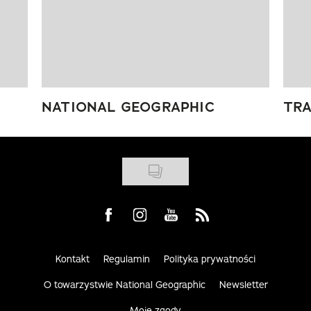
NATIONAL GEOGRAPHIC
TRA
Visit us on Facebook
Visit us on Instagram
Visit us on Youtube
Visit us on Rss
Kontakt
Regulamin
Polityka prywatności
O towarzystwie National Geographic
Newsletter
Moje zgody