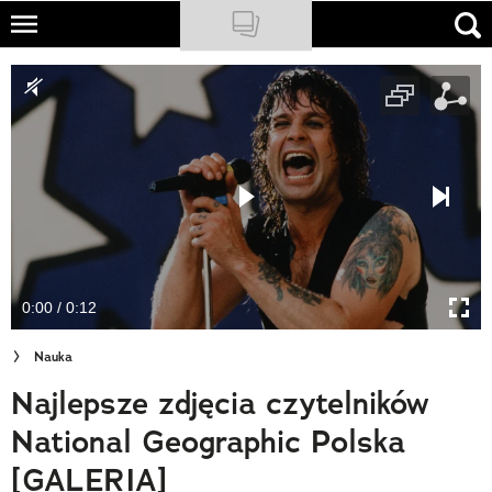
Skip
to
NATIONAL GEOGRAPHIC
main
content
TRAVELER
PODCASTY
Sklep
Newsletter
0:00 / 0:12
Cuda Polski
Nauka
Wielki Konkurs Fotograficzny
Najlepsze zdjęcia czytelników
Trendbook Podróżniczy
National Geographic Polska
Polecane
[GALERIA]