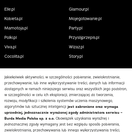
Elle.pl
Glamour.pl
Kobieta.pl
Mojegotowanie.pl
Mamotoja.pl
Party.pl
Polki.pl
Przyslijprzepis.pl
Viva.pl
Wizaz.pl
Cocolita.pl
Story.pl
Jakiekolwiek aktywności, w szczególności: pobieranie, zwielokrotnianie,
przechowywanie, lub inne wykorzystywanie treści, danych lub informacji
dostępnych w ramach niniejszego serwisu oraz wszystkich jego podstron,
w szczególności w celu ich eksploracji, zmierzającej do tworzenia,
rozwoju, modyfikacji i szkolenia systemów uczenia maszynowego,
algorytmów lub sztucznej inteligencji
jest zabronione oraz wymaga
uprzedniej, jednoznacznie wyrażonej zgody administratora serwisu –
Burda Media Polska sp. z o.o.
Obowiązek uzyskania wyraźnej i
jednoznacznej zgody wymagany jest bez względu sposób pobierania,
zwielokrotniania, przechowywania lub innego wykorzystywania treści,