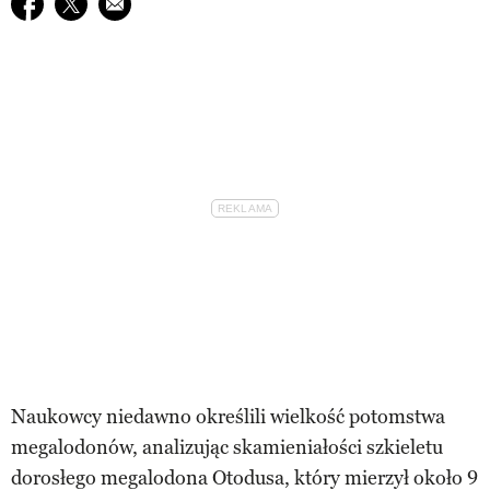
Udostępnij na facebook
Udostępnij na twitter
E-mail do przyjaciela
Naukowcy niedawno określili wielkość potomstwa
megalodonów, analizując skamieniałości szkieletu
dorosłego megalodona Otodusa, który mierzył około 9