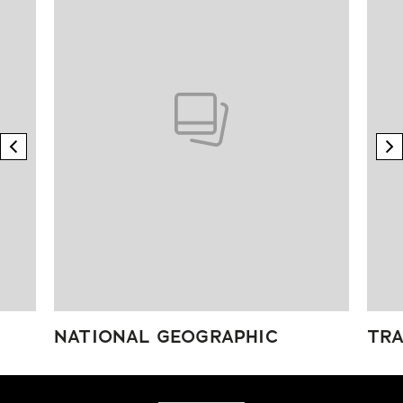
previous element
n
NATIONAL GEOGRAPHIC
TRA