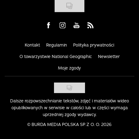
Visit us on Facebook
Visit us on Instagram
Visit us on Youtube
Visit us on Rss
Kontakt
Regulamin
Polityka prywatności
O towarzystwie National Geographic
Newsletter
Moje zgody
Dalsze rozpowszechnianie tekstów, zdjęć i materiałów wideo
opublikowanych w serwisie w całości lub w części wymaga
uprzedniej zgody wydawcy.
©
BURDA MEDIA POLSKA SP. Z O. O. 2026