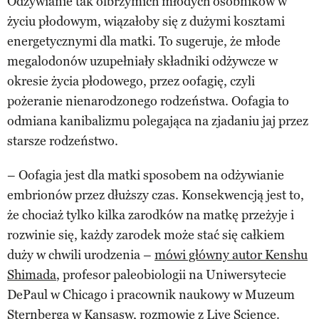
Odżywianie tak olbrzymich młodych osobników w
życiu płodowym, wiązałoby się z dużymi kosztami
energetycznymi dla matki. To sugeruje, że młode
megalodonów uzupełniały składniki odżywcze w
okresie życia płodowego, przez oofagię, czyli
pożeranie nienarodzonego rodzeństwa. Oofagia to
odmiana kanibalizmu polegająca na zjadaniu jaj przez
starsze rodzeństwo.
– Oofagia jest dla matki sposobem na odżywianie
embrionów przez dłuższy czas. Konsekwencją jest to,
że chociaż tylko kilka zarodków na matkę przeżyje i
rozwinie się, każdy zarodek może stać się całkiem
duży w chwili urodzenia –
mówi główny autor Kenshu
Shimada
, profesor paleobiologii na Uniwersytecie
DePaul w Chicago i pracownik naukowy w Muzeum
Sternberga w Kansasw, rozmowie z Live Science.