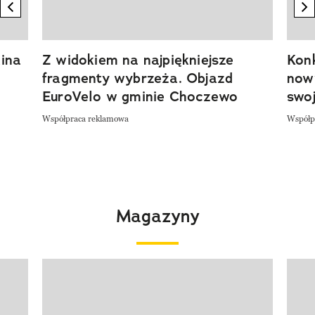
previous element
n
ina
Z widokiem na najpiękniejsze
Kon
fragmenty wybrzeża. Objazd
now
EuroVelo w gminie Choczewo
swoj
Współpraca reklamowa
Współp
Magazyny
Pokazywanie elementu 1 z 4