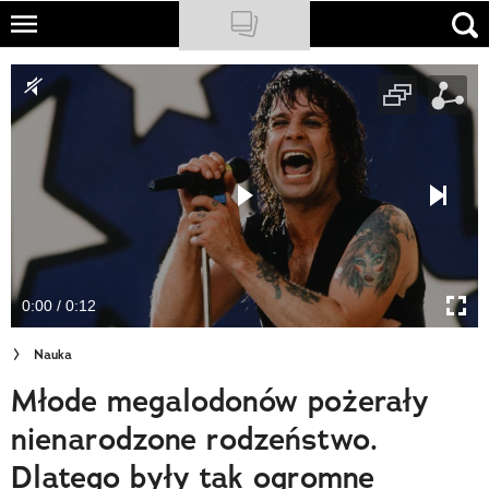
Skip
to
NATIONAL GEOGRAPHIC
main
content
TRAVELER
PODCASTY
Sklep
Newsletter
0:00 / 0:12
Cuda Polski
Nauka
Wielki Konkurs Fotograficzny
Młode megalodonów pożerały
Trendbook Podróżniczy
nienarodzone rodzeństwo.
Polecane
Dlatego były tak ogromne