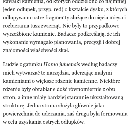
kawałki kamienia, od których oddzielono co najmniej
jeden odłupek, przyp. red) o kształcie dysku, z których
odłupywano ostre fragmenty służące do cięcia mięsa i
rozbierania tusz zwierząt. Nie były to przypadkowo
wyrzeźbione kamienie. Badacze podkreślają, że ich
wykonanie wymagało planowania, precyzji i dobrej
znajomości właściwości skał.
Ludzie z gatunku
według badaczy
Homo juluensis
mieli
wytwarzać te narzędzia
, uderzając małymi
kamieniami o większe rdzenie kamienne. Niektóre
rdzenie były obrabiane dość równomiernie z obu
stron, a inne miały bardziej starannie ukształtowaną
strukturę. Jedna strona służyła głównie jako
powierzchnia do uderzania, zaś druga była formowana
w celu uzyskania ostrych odłupków.