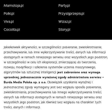
Mamotoja.pl
Party.pl
Polki.pl
Przyslijprzepis.pl
Viva.pl
Wizaz.pl
Cocolita.pl
Story.pl
Jakiekolwiek aktywności, w szczególności: pobieranie, zwielokrotnianie,
przechowywanie, lub inne wykorzystywanie treści, danych lub informacji
dostępnych w ramach niniejszego serwisu oraz wszystkich jego podstron,
w szczególności w celu ich eksploracji, zmierzającej do tworzenia,
rozwoju, modyfikacji i szkolenia systemów uczenia maszynowego,
algorytmów lub sztucznej inteligencji
jest zabronione oraz wymaga
uprzedniej, jednoznacznie wyrażonej zgody administratora serwisu –
Burda Media Polska sp. z o.o.
Obowiązek uzyskania wyraźnej i
jednoznacznej zgody wymagany jest bez względu sposób pobierania,
zwielokrotniania, przechowywania lub innego wykorzystywania treści,
danych lub informacji dostępnych w ramach niniejszego serwisu oraz
wszystkich jego podstron, jak również bez względu na charakter tych
treści, danych i informacji.