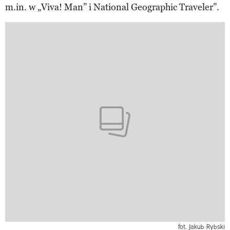
m.in. w „Viva! Man” i National Geographic Traveler”.
fot. Jakub Rybski