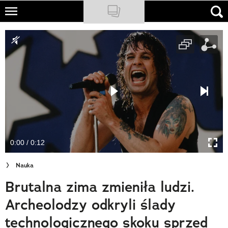
Skip
to
NATIONAL GEOGRAPHIC
main
content
TRAVELER
PODCASTY
Sklep
Newsletter
0:00 / 0:12
Cuda Polski
Nauka
Wielki Konkurs Fotograficzny
Brutalna zima zmieniła ludzi.
Trendbook Podróżniczy
Archeolodzy odkryli ślady
Polecane
technologicznego skoku sprzed