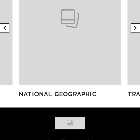
previous element
n
NATIONAL GEOGRAPHIC
TRA