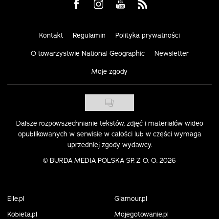
Visit us on Facebook
Visit us on Instagram
Visit us on Youtube
Visit us on Rss
Kontakt
Regulamin
Polityka prywatności
O towarzystwie National Geographic
Newsletter
Moje zgody
Dalsze rozpowszechnianie tekstów, zdjęć i materiałów wideo
opublikowanych w serwisie w całości lub w części wymaga
uprzedniej zgody wydawcy.
©
BURDA MEDIA POLSKA SP. Z O. O. 2026
Elle.pl
Glamour.pl
Kobieta.pl
Mojegotowanie.pl