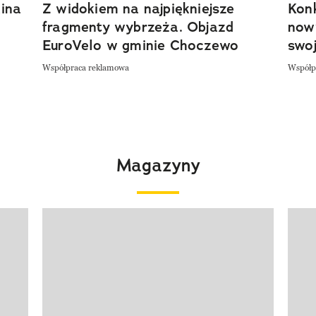
ina
Z widokiem na najpiękniejsze
Kon
fragmenty wybrzeża. Objazd
now
EuroVelo w gminie Choczewo
swoj
Współpraca reklamowa
Współp
Magazyny
Pokazywanie elementu 1 z 4