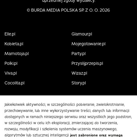
uprzedniej zgody wydawcy.
©
BURDA MEDIA POLSKA SP. Z O. O. 2026
Elle.pl
Glamour.pl
Kobieta.pl
Mojegotowanie.pl
Mamotoja.pl
Party.pl
Polki.pl
Przyslijprzepis.pl
Viva.pl
Wizaz.pl
Cocolita.pl
Story.pl
Jakiekolwiek aktywności, w szczególności: pobieranie, zwielokrotnianie,
przechowywanie, lub inne wykorzystywanie treści, danych lub informacji
dostępnych w ramach niniejszego serwisu oraz wszystkich jego podstron,
w szczególności w celu ich eksploracji, zmierzającej do tworzenia,
rozwoju, modyfikacji i szkolenia systemów uczenia maszynowego,
algorytmów lub sztucznej inteligencji
jest zabronione oraz wymaga