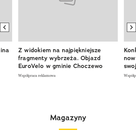
previous element
n
ina
Z widokiem na najpiękniejsze
Kon
fragmenty wybrzeża. Objazd
now
EuroVelo w gminie Choczewo
swoj
Współpraca reklamowa
Współp
Magazyny