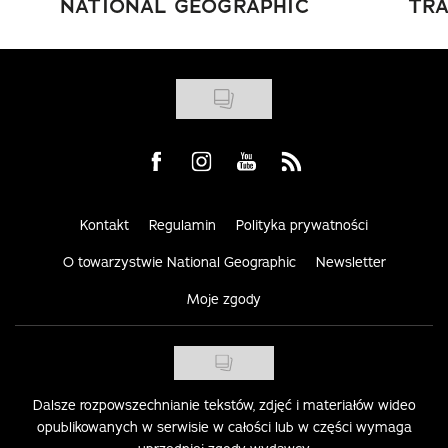
NATIONAL GEOGRAPHIC
TRA
Visit us on Facebook
Visit us on Instagram
Visit us on Youtube
Visit us on Rss
Kontakt
Regulamin
Polityka prywatności
O towarzystwie National Geographic
Newsletter
Moje zgody
Dalsze rozpowszechnianie tekstów, zdjęć i materiałów wideo
opublikowanych w serwisie w całości lub w części wymaga