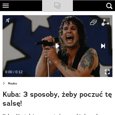
Skip
to
NATIONAL GEOGRAPHIC
main
content
TRAVELER
PODCASTY
Sklep
Newsletter
0:00 / 0:12
Cuda Polski
Nauka
Wielki Konkurs Fotograficzny
Kuba: 3 sposoby, żeby poczuć tę
Trendbook Podróżniczy
salsę!
Polecane