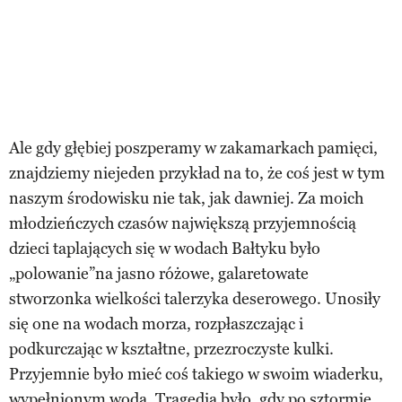
Ale gdy głębiej poszperamy w zakamarkach pamięci,
znajdziemy niejeden przykład na to, że coś jest w tym
naszym środowisku nie tak, jak dawniej. Za moich
młodzieńczych czasów największą przyjemnością
dzieci taplających się w wodach Bałtyku było
„polowanie”na jasno różowe, galaretowate
stworzonka wielkości talerzyka deserowego. Unosiły
się one na wodach morza, rozpłaszczając i
podkurczając w kształtne, przezroczyste kulki.
Przyjemnie było mieć coś takiego w swoim wiaderku,
wypełnionym wodą. Tragedią było, gdy po sztormie