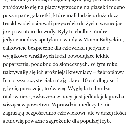
znajdowało się na plaży wyrzucone na piasek i mocno
poszarpane galaretki, które mali ludzie z dużą dozą
troskliwości usiłowali przywrócić do życia, wrzucając
je z powrotem do wody. Były to chełbie modre –
jedyne meduzy spotykane wtedy w Morzu Bałtyckim,
całkowicie bezpieczne dla człowieka i jedynie u
wyjątkowo wrażliwych ludzi powodujące lekkie
poparzenia, podobne do słonecznych. W tym roku
uaktywniły się ich groźniejsi krewniacy – żebropławy.
Ich przezroczyste ciała mają około 10 cm długości i
gdy się poruszają, to świecą. Wygląda to bardzo
malowniczo, zwłaszcza w nocy, jest jednak jak groźba,
wisząca w powietrzu. Wprawdzie meduzy te nie
zagrażają bezpośrednio człowiekowi, ale w dużej ilości
stanowią poważne zagrożenie dla populacji ryb.