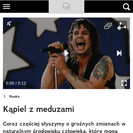
Skip
to
NATIONAL GEOGRAPHIC
main
content
TRAVELER
PODCASTY
Sklep
Newsletter
0:00 / 0:12
Cuda Polski
Nauka
Wielki Konkurs Fotograficzny
Kąpiel z meduzami
Trendbook Podróżniczy
Coraz częściej słyszymy o groźnych zmianach w
Polecane
naturalnym środowisku człowieka, które mogą