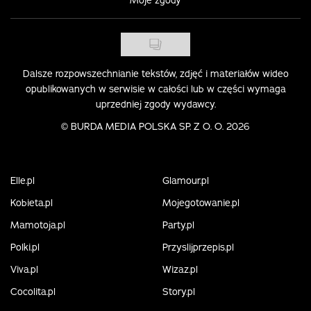
Dalsze rozpowszechnianie tekstów, zdjęć i materiałów wideo
opublikowanych w serwisie w całości lub w części wymaga
uprzedniej zgody wydawcy.
©
BURDA MEDIA POLSKA SP. Z O. O. 2026
Elle.pl
Glamour.pl
Kobieta.pl
Mojegotowanie.pl
Mamotoja.pl
Party.pl
Polki.pl
Przyslijprzepis.pl
Viva.pl
Wizaz.pl
Cocolita.pl
Story.pl