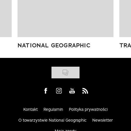
NATIONAL GEOGRAPHIC
TRA
Visit us on Facebook
Visit us on Instagram
Visit us on Youtube
Visit us on Rss
Kontakt
Regulamin
Polityka prywatności
O towarzystwie National Geographic
Newsletter
Moje zgody