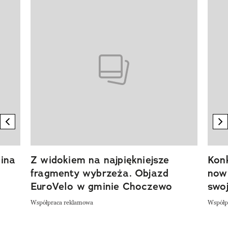
Pokazywanie elementu 1 z 20
previous element
n
ina
Z widokiem na najpiękniejsze
Kon
fragmenty wybrzeża. Objazd
now
EuroVelo w gminie Choczewo
swoj
Współpraca reklamowa
Współp