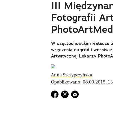
III Międzyna
Fotografii Ar
PhotoArtMed
W częstochowskim Ratuszu 2
wręczenia nagród i wernisaż
Artystycznej Lekarzy Photo
Anna Szczypczyńska
Opublikowano: 08.09.2015, 13
Udostępnij na facebook
Udostępnij na twitter
E-mail do przyjaciela