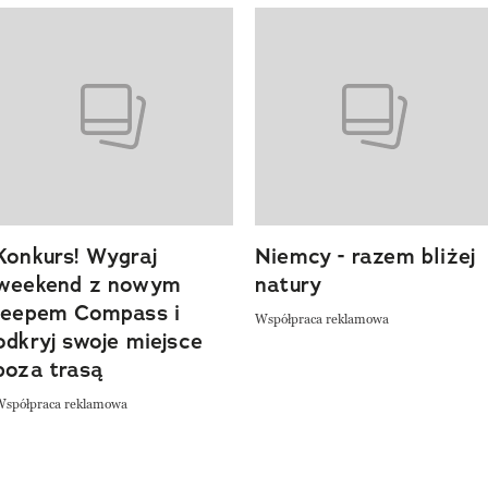
o 4 z 20
Konkurs! Wygraj
Niemcy - razem bliżej
weekend z nowym
natury
Jeepem Compass i
Współpraca reklamowa
odkryj swoje miejsce
poza trasą
Współpraca reklamowa