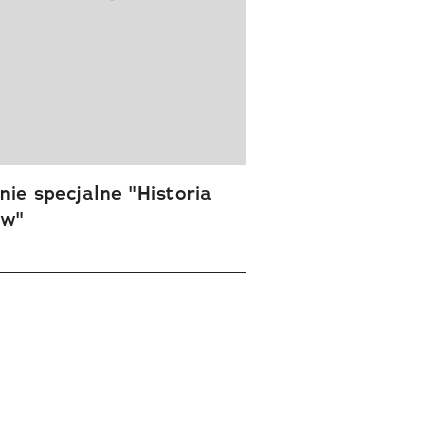
ie specjalne "Historia
ów"