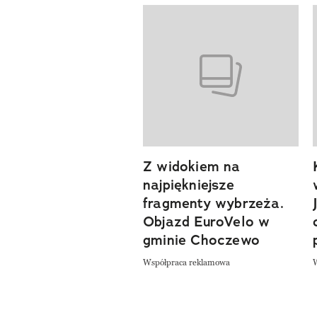
Pokazywanie elementów od 1 d
Z widokiem na
previous element
najpiękniejsze
fragmenty wybrzeża.
Objazd EuroVelo w
gminie Choczewo
Współpraca reklamowa