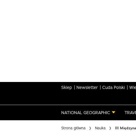
Skip
to
main
content
Sklep
Newsletter
Cuda Polski
Wie
NATIONAL GEOGRAPHIC
TRAV
Strona główna
Nauka
III Międzyn