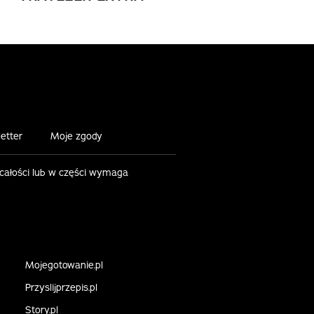
etter
Moje zgody
 całości lub w części wymaga
Mojegotowanie.pl
Przyslijprzepis.pl
Story.pl