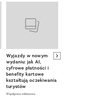
Wyjazdy w nowym
Tam, gdzie kończy 
next element
wydaniu: jak AI,
asfalt, zaczyna się
cyfrowe płatności i
spokój. Wyrusz
benefity kartowe
szlakiem miejsc, kt
kształtują oczekiwania
pozwalają zwolnić 
turystów
odkrywać Polskę bl
natury
Współpraca reklamowa
Współpraca reklamowa