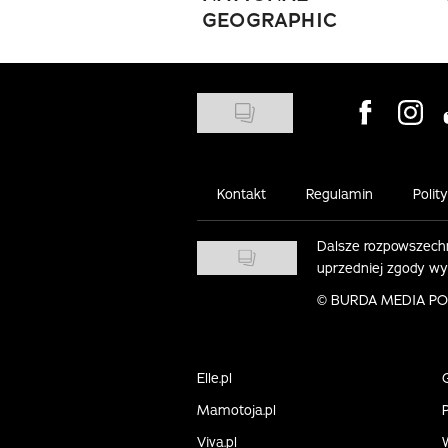
GEOGRAPHIC
Visit us on
Visit 
Kontakt
Regulamin
Polit
Dalsze rozpowszechn
uprzedniej zgody w
©
BURDA MEDIA POLS
Elle.pl
Mamotoja.pl
P
Viva.pl