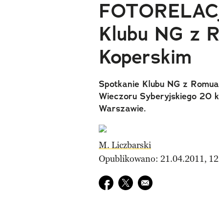
FOTORELACJA
Klubu NG z 
Koperskim
Spotkanie Klubu NG z Romua
Wieczoru Syberyjskiego 20 kw
Warszawie.
M. Liczbarski
Opublikowano: 21.04.2011, 12
Udostępnij na facebook
Udostępnij na twitter
E-mail do przyjaciela