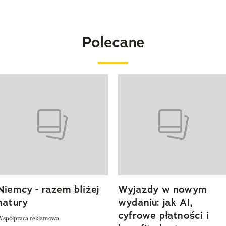
Polecane
o 4 z 20
Niemcy - razem bliżej
Wyjazdy w nowym
natury
wydaniu: jak AI,
cyfrowe płatności i
Współpraca reklamowa