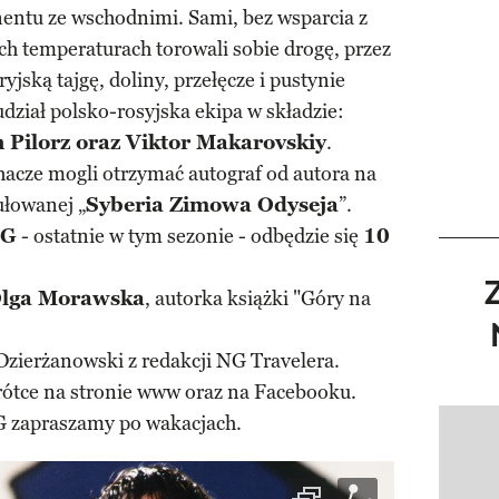
nentu ze wschodnimi. Sami, bez wsparcia z
ch temperaturach torowali sobie drogę, przez
yjską tajgę, doliny, przełęcze i pustynie
dział polsko-rosyjska ekipa w składzie:
Pilorz oraz Viktor Makarovskiy
.
hacze mogli otrzymać autograf od autora na
ułowanej „
Syberia Zimowa Odyseja
”.
NG
- ostatnie w tym sezonie - odbędzie się
10
lga Morawska
, autorka książki "Góry na
zierżanowski z redakcji NG Travelera.
ótce na stronie www oraz na Facebooku.
 zapraszamy po wakacjach.
Pokazy