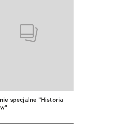
ie specjalne "Historia
ów"