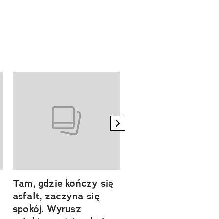
next element
Tam, gdzie kończy się
Szlakiem natury.
asfalt, zaczyna się
Sprawdź, czym
spokój. Wyrusz
zachwyca Turyngi