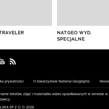
TRAVELER
NATGEO WYD.
SPECJALNE
 Facebook
us on Instagram
Visit us on Youtube
Visit us on Rss
yka prywatności
O towarzystwie National Geographic
Newsl
ianie tekstów, zdjęć i materiałów wideo opublikowanych w serwisie w
ydawcy.
KA SP. Z O. O. 2026