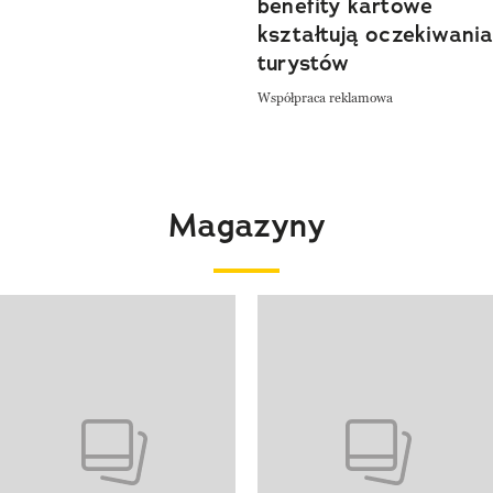
benefity kartowe
kształtują oczekiwani
turystów
Współpraca reklamowa
Magazyny
 4 z 4