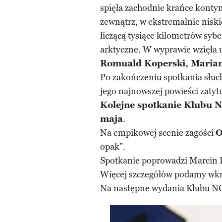
spięła zachodnie krańce konty
zewnątrz, w ekstremalnie niski
liczącą tysiące kilometrów syber
arktyczne. W wyprawie wzięła u
Romuald Koperski, Marian 
Po zakończeniu spotkania słuc
jego najnowszej powieści zatyt
Kolejne spotkanie Klubu 
maja
.
Na empikowej scenie zagości
O
opak".
Spotkanie poprowadzi Marcin D
Więcej szczegółów podamy wkr
Na następne wydania Klubu NG