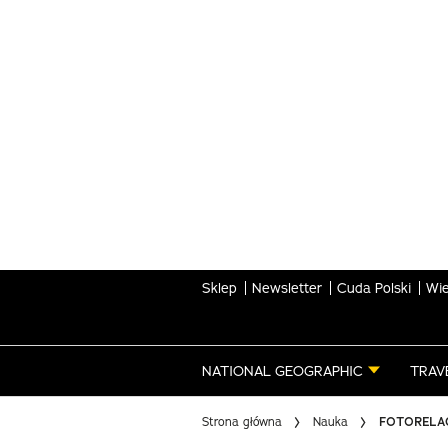
Skip
to
main
content
Sklep
Newsletter
Cuda Polski
Wie
NATIONAL GEOGRAPHIC
TRAV
Strona główna
Nauka
FOTORELACJ