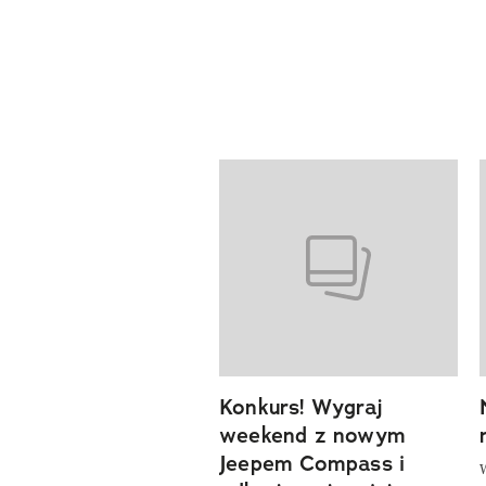
Pokazywanie elementów od 1 d
previous element
Konkurs! Wygraj
weekend z nowym
Jeepem Compass i