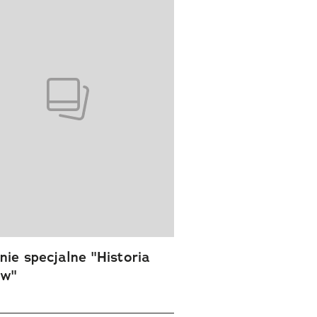
ie specjalne "Historia
ów"