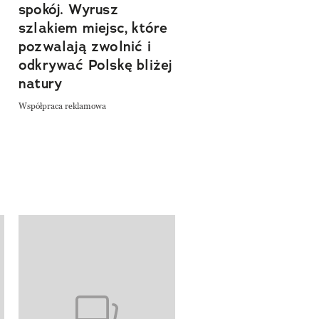
spokój. Wyrusz
zachwyca Turyngi
szlakiem miejsc, które
Współpraca reklamowa
a
pozwalają zwolnić i
odkrywać Polskę bliżej
natury
Współpraca reklamowa