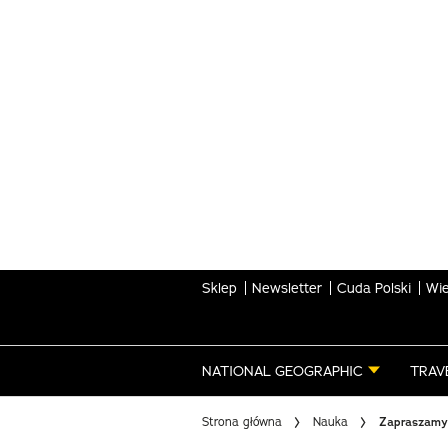
Skip
to
main
content
Sklep
Newsletter
Cuda Polski
Wie
NATIONAL GEOGRAPHIC
TRAV
Strona główna
Nauka
Zapraszamy 