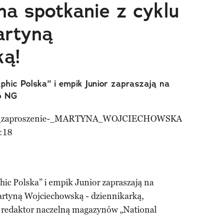
a spotkanie z cyklu
artyną
ą!
phic Polska” i empik Junior zapraszają na
ub NG
:18
ic Polska” i empik Junior zapraszają na
artyną Wojciechowską - dziennikarką,
, redaktor naczelną magazynów „National