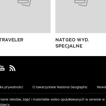
TRAVELER
NATGEO WYD.
SPECJALNE
 Facebook
us on Instagram
Visit us on Youtube
Visit us on Rss
yka prywatności
O towarzystwie National Geographic
Newsl
ianie tekstów, zdjęć i materiałów wideo opublikowanych w serwisie w
ydawcy.