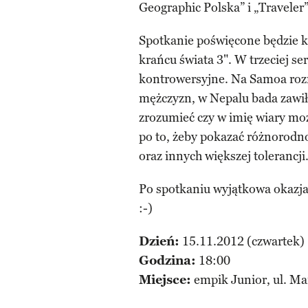
Geographic Polska” i „Traveler”
Spotkanie poświęcone będzie k
krańcu świata 3". W trzeciej se
kontrowersyjne. Na Samoa rozma
mężczyzn, w Nepalu bada zawił
zrozumieć czy w imię wiary moż
po to, żeby pokazać różnorodno
oraz innych większej tolerancji
Po spotkaniu wyjątkowa okazj
:-)
Dzień:
15.11.2012 (czwartek)
Godzina:
18:00
Miejsce:
empik Junior, ul. Ma