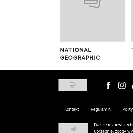
NATIONAL
GEOGRAPHIC
Visit us on
Visit 
Kontakt
Regulamin
Polit
Dalsze rozpowszechn
uprzedniej zgody w