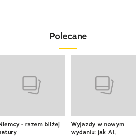
Polecane
o 4 z 20
Niemcy - razem bliżej
Wyjazdy w nowym
natury
wydaniu: jak AI,