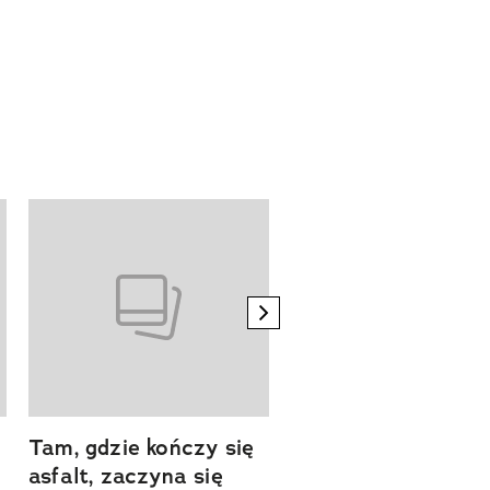
next element
Tam, gdzie kończy się
Szlakiem natury.
asfalt, zaczyna się
Sprawdź, czym