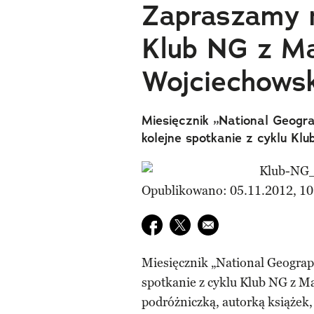
Zapraszamy n
Klub NG z M
Wojciechowsk
Miesięcznik „National Geogra
kolejne spotkanie z cyklu Kl
Opublikowano: 05.11.2012, 10
Udostępnij na facebook
Udostępnij na twitter
E-mail do przyjaciela
Miesięcznik „National Geograph
spotkanie z cyklu Klub NG z M
podróżniczką, autorką książek