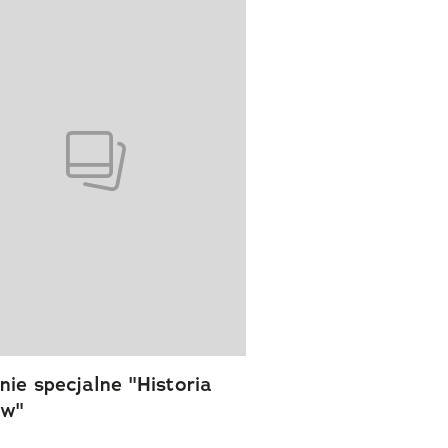
ie specjalne "Historia
ów"