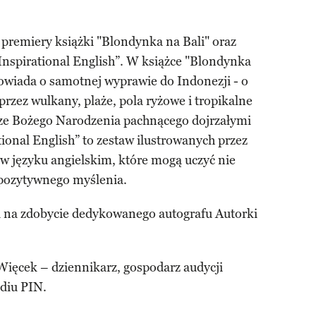
i premiery książki "Blondynka na Bali" oraz
Inspirational English”. W książce "Blondynka
owiada o samotnej wyprawie do Indonezji - o
zez wulkany, plaże, pola ryżowe i tropikalne
rze Bożego Narodzenia pachnącego dojrzałymi
ional English” to zestaw ilustrowanych przez
w języku angielskim, które mogą uczyć nie
 pozytywnego myślenia.
a na zdobycie dedykowanego autografu Autorki
ięcek – dziennikarz, gospodarz audycji
diu PIN.