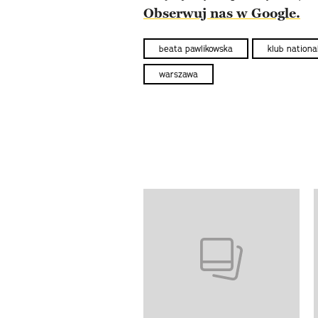
Obserwuj nas w Google.
beata pawlikowska
klub nationa
warszawa
Pokazywanie elementów od 1 d
previous element