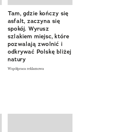
Tam, gdzie kończy się
Szlakiem natury.
asfalt, zaczyna się
Sprawdź, czym
spokój. Wyrusz
zachwyca Turyngi
szlakiem miejsc, które
Współpraca reklamowa
a
pozwalają zwolnić i
odkrywać Polskę bliżej
natury
Współpraca reklamowa