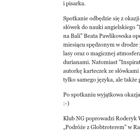
i pisarka.
Spotkanie odbędzie się z okazj
słówek do nauki angielskiego "
na Bali" Beata Pawlikowska op
miesiącu spędzonym w drodze pr
lasy oraz o magicznej atmosfe
durianami. Natomiast "Inspirat
autorkę karteczek ze słówkami 
tylko samego języka, ale także
Po spotkaniu wyjątkowa okazj
:-)
Klub NG poprowadzi Roderyk W
„Podróże z Globtroterem" w Ra