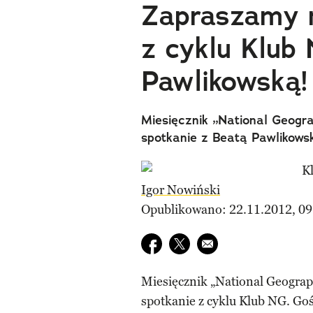
Zapraszamy n
z cyklu Klub
Pawlikowską!
Miesięcznik „National Geogra
spotkanie z Beatą Pawlikows
Igor Nowiński
Opublikowano: 22.11.2012, 09
Udostępnij na facebook
Udostępnij na twitter
E-mail do przyjaciela
Miesięcznik „National Geograph
spotkanie z cyklu Klub NG. Go