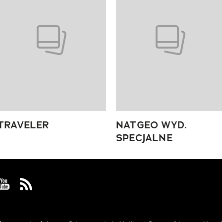
TRAVELER
NATGEO WYD.
SPECJALNE
 Facebook
us on Instagram
Visit us on Youtube
Visit us on Rss