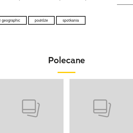
l geographic
podróże
spotkania
Polecane
o 4 z 20