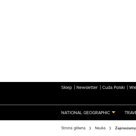
Skip
to
main
content
Sklep
Newsletter
Cuda Polski
Wie
NATIONAL GEOGRAPHIC
TRAV
Strona główna
Nauka
Zapraszamy 