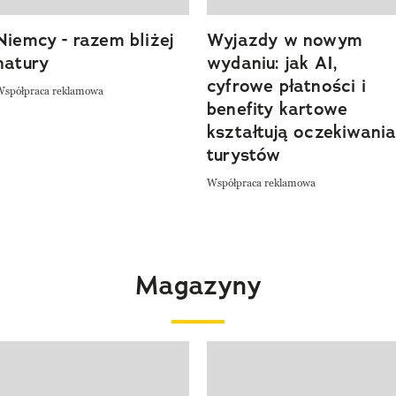
Niemcy - razem bliżej
Wyjazdy w nowym
natury
wydaniu: jak AI,
cyfrowe płatności i
Współpraca reklamowa
benefity kartowe
kształtują oczekiwani
turystów
Współpraca reklamowa
Magazyny
 4 z 4