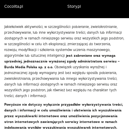
Cocolita.pl
Story.pl
Jakiekolwiek aktywności, w szczególności: pobieranie, zwielokrotnianie,
przechowywanie, lub inne wykorzystywanie treści, danych lub informacji
dostępnych w ramach niniejszego serwisu oraz wszystkich jego podstron,
w szczególności w celu ich eksploracji, zmierzającej do tworzenia,
rozwoju, modyfikacji i szkolenia systemów uczenia maszynowego,
algorytmów lub sztucznej inteligencji
jest zabronione oraz wymaga
uprzedniej, jednoznacznie wyrażonej zgody administratora serwisu –
Burda Media Polska sp. z o.o.
Obowiązek uzyskania wyraźnej i
jednoznacznej zgody wymagany jest bez względu sposób pobierania,
zwielokrotniania, przechowywania lub innego wykorzystywania treści,
danych lub informacji dostępnych w ramach niniejszego serwisu oraz
wszystkich jego podstron, jak również bez względu na charakter tych
treści, danych i informacji.
Powyższe nie dotyczy wyłącznie przypadków wykorzystywania treści,
danych i informacji w celu umożliwienia i ułatwienia ich wyszukiwania
przez wyszukiwarki internetowe oraz umożliwienia pozycjonowania
stron internetowych zawierających serwisy internetowe w ramach
indeksowania wyników wyszukiwania wyszukiwarek internetowych.