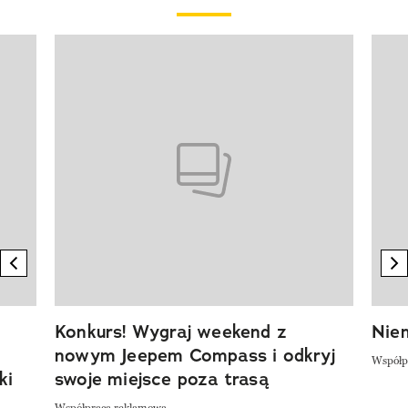
Pokazywanie elementu 1 z 20
previous element
n
Konkurs! Wygraj weekend z
Niem
nowym Jeepem Compass i odkryj
Współp
ki
swoje miejsce poza trasą