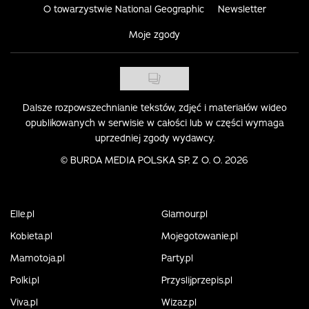
O towarzystwie National Geographic
Newsletter
Moje zgody
Dalsze rozpowszechnianie tekstów, zdjęć i materiałów wideo
opublikowanych w serwisie w całości lub w części wymaga
uprzedniej zgody wydawcy.
©
BURDA MEDIA POLSKA SP. Z O. O. 2026
Elle.pl
Glamour.pl
Kobieta.pl
Mojegotowanie.pl
Mamotoja.pl
Party.pl
Polki.pl
Przyslijprzepis.pl
Viva.pl
Wizaz.pl