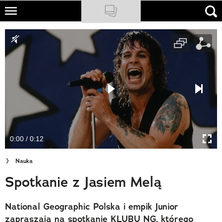
Skip
to
NATIONAL GEOGRAPHIC
main
content
TRAVELER
PODCASTY
Sklep
Newsletter
0:00 / 0:12
Cuda Polski
Nauka
Wielki Konkurs Fotograficzny
Spotkanie z Jasiem Melą
Trendbook Podróżniczy
National Geographic Polska i empik Junior
Polecane
zapraszają na spotkanie KLUBU NG, którego