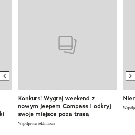
Pokazywanie elementu 1 z 20
previous element
n
Konkurs! Wygraj weekend z
Niem
nowym Jeepem Compass i odkryj
Współp
ki
swoje miejsce poza trasą
Współpraca reklamowa