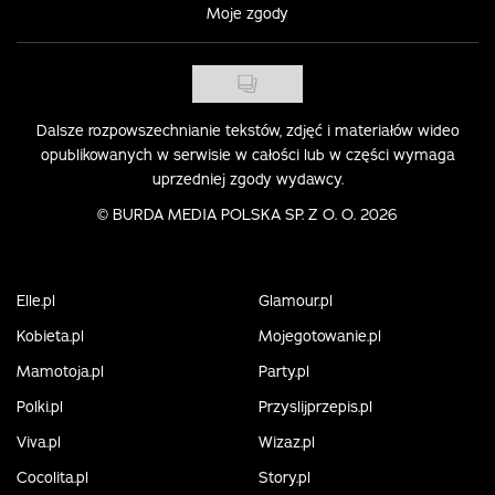
Moje zgody
Dalsze rozpowszechnianie tekstów, zdjęć i materiałów wideo
opublikowanych w serwisie w całości lub w części wymaga
uprzedniej zgody wydawcy.
©
BURDA MEDIA POLSKA SP. Z O. O. 2026
Elle.pl
Glamour.pl
Kobieta.pl
Mojegotowanie.pl
Mamotoja.pl
Party.pl
Polki.pl
Przyslijprzepis.pl
Viva.pl
Wizaz.pl
Cocolita.pl
Story.pl