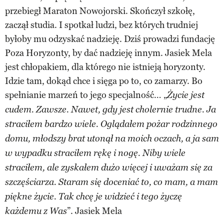
przebiegł Maraton Nowojorski. Skończył szkołę,
zaczął studia. I spotkał ludzi, bez których trudniej
byłoby mu odzyskać nadzieję. Dziś prowadzi fundację
Poza Horyzonty, by dać nadzieję innym. Jasiek Mela
jest chłopakiem, dla którego nie istnieją horyzonty.
Idzie tam, dokąd chce i sięga po to, co zamarzy. Bo
spełnianie marzeń to jego specjalność… „
Życie jest
cudem. Zawsze. Nawet, gdy jest cholernie trudne. Ja
straciłem bardzo wiele. Oglądałem pożar rodzinnego
domu, młodszy brat utonął na moich oczach, a ja sam
w wypadku straciłem rękę i nogę. Niby wiele
straciłem, ale zyskałem dużo więcej i uważam się za
szczęściarza. Staram się doceniać to, co mam, a mam
piękne życie. Tak chcę je widzieć i tego życzę
”. Jasiek Mela
każdemu z Was