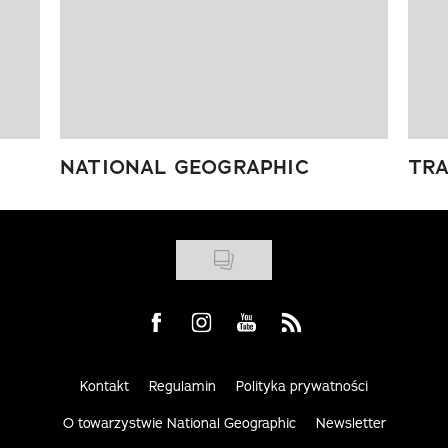
NATIONAL GEOGRAPHIC
TRA
Visit us on Facebook
Visit us on Instagram
Visit us on Youtube
Visit us on Rss
Kontakt
Regulamin
Polityka prywatności
O towarzystwie National Geographic
Newsletter