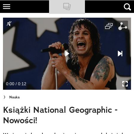
Skip
to
NATIONAL GEOGRAPHIC
main
content
TRAVELER
PODCASTY
Sklep
Newsletter
0:00 / 0:12
Cuda Polski
Nauka
Wielki Konkurs Fotograficzny
Książki National Geographic -
Trendbook Podróżniczy
Nowości!
Polecane