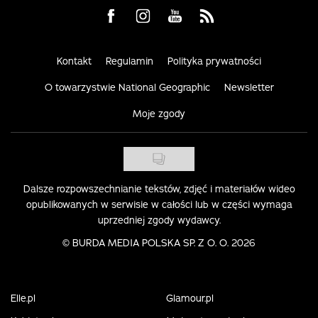
Visit us on Facebook
Visit us on Instagram
Visit us on Youtube
Visit us on Rss
Kontakt
Regulamin
Polityka prywatności
O towarzystwie National Geographic
Newsletter
Moje zgody
Dalsze rozpowszechnianie tekstów, zdjęć i materiałów wideo
opublikowanych w serwisie w całości lub w części wymaga
uprzedniej zgody wydawcy.
©
BURDA MEDIA POLSKA SP. Z O. O. 2026
Elle.pl
Glamour.pl