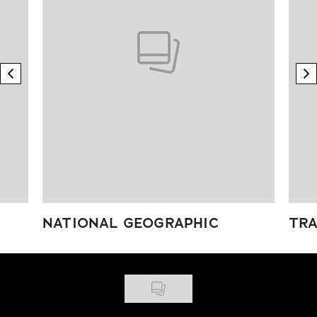
previous element
n
NATIONAL GEOGRAPHIC
TRA