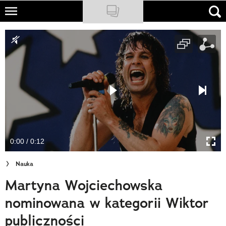
Skip
to
NATIONAL GEOGRAPHIC
main
content
TRAVELER
PODCASTY
Sklep
Newsletter
0:00 / 0:12
Cuda Polski
Nauka
Wielki Konkurs Fotograficzny
Martyna Wojciechowska
Trendbook Podróżniczy
nominowana w kategorii Wiktor
Polecane
publiczności