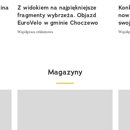
ina
Z widokiem na najpiękniejsze
Kon
fragmenty wybrzeża. Objazd
now
EuroVelo w gminie Choczewo
swoj
Współpraca reklamowa
Współp
Magazyny
Pokazywanie elementu 1 z 4