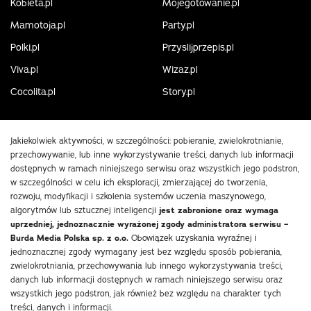
Kobieta.pl
Mojegotowanie.pl
Mamotoja.pl
Party.pl
Polki.pl
Przyslijprzepis.pl
Viva.pl
Wizaz.pl
Cocolita.pl
Story.pl
Jakiekolwiek aktywności, w szczególności: pobieranie, zwielokrotnianie,
przechowywanie, lub inne wykorzystywanie treści, danych lub informacji
dostępnych w ramach niniejszego serwisu oraz wszystkich jego podstron,
w szczególności w celu ich eksploracji, zmierzającej do tworzenia,
rozwoju, modyfikacji i szkolenia systemów uczenia maszynowego,
algorytmów lub sztucznej inteligencji
jest zabronione oraz wymaga
uprzedniej, jednoznacznie wyrażonej zgody administratora serwisu –
Burda Media Polska sp. z o.o.
Obowiązek uzyskania wyraźnej i
jednoznacznej zgody wymagany jest bez względu sposób pobierania,
zwielokrotniania, przechowywania lub innego wykorzystywania treści,
danych lub informacji dostępnych w ramach niniejszego serwisu oraz
wszystkich jego podstron, jak również bez względu na charakter tych
treści, danych i informacji.